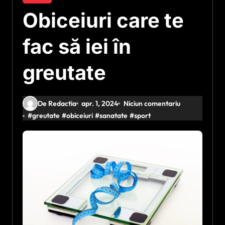
Obiceiuri care te
fac să iei în
greutate
De Redactia
apr. 1, 2024
Niciun comentariu
#
greutate
#
obiceiuri
#
sanatate
#
sport