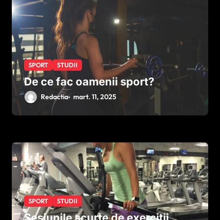
i
c
o
l
e
SPORT
STUDII
De ce fac oamenii sport?
Redactia
mart. 11, 2025
SPORT
STUDII
Sesiunile scurte de exerciții