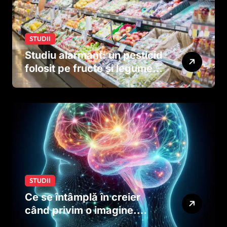
STUDII
Studiu alarmant: un pesticid
folosit pe fructe și legume
ar putea afecta dezvoltarea
creierului copiilor încă
dinainte de naștere
STUDII
Ce se întâmplă în creier
când privim o imagine.
Studiul care explică rolul