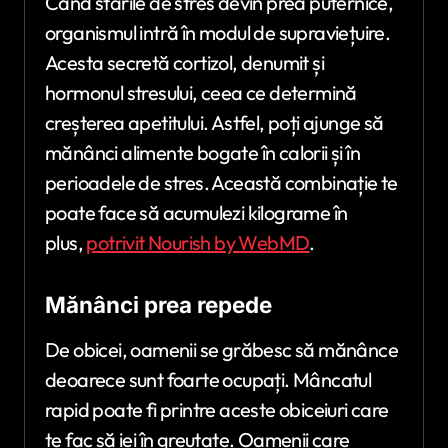
Când stările de stres devin prea puternice,
organismul intră în modul de supraviețuire.
Acesta secretă cortizol, denumit și
hormonul stresului, ceea ce determină
creșterea apetitului. Astfel, poți ajunge să
mănânci alimente bogate în calorii și în
perioadele de stres. Această combinație te
poate face să acumulezi kilograme în
plus,
potrivit Nourish by WebMD
.
Mănânci prea repede
De obicei, oamenii se grăbesc să mănânce
deoarece sunt foarte ocupați. Mâncatul
rapid poate fi printre aceste obiceiuri care
te fac să iei în greutate. Oamenii care