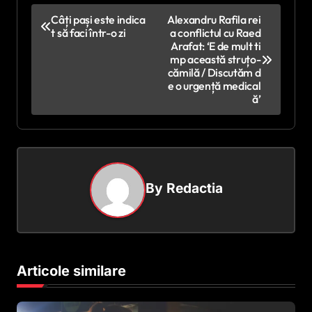
N
Câți pași este indica
Alexandru Rafila rei
t să faci într-o zi
a conflictul cu Raed
a
Arafat: ‘E de mult ti
v
mp această struțo-
cămilă / Discutăm d
i
e o urgență medical
ă’
g
a
r
e
By
Redactia
î
n
a
r
Articole similare
t