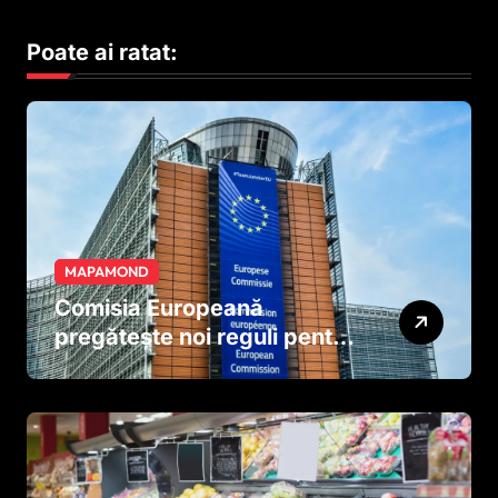
Poate ai ratat:
MAPAMOND
Comisia Europeană
pregătește noi reguli pentru
tutun și țigările electronice