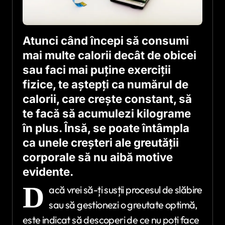
Atunci când începi să consumi
mai multe calorii decât de obicei
sau faci mai puține exerciții
fizice, te aștepți ca numărul de
calorii, care crește constant, să
te facă să acumulezi kilograme
în plus. Însă, se poate întâmpla
ca unele creșteri ale greutății
corporale să nu aibă motive
evidente.
D
acă vrei să-ți susții procesul de slăbire
sau să gestionezi o greutate optimă,
este indicat să descoperi de ce nu poți face