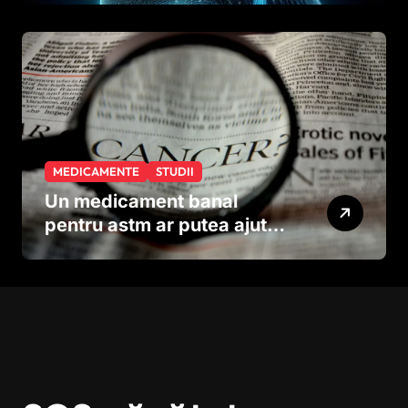
neuronilor
MEDICAMENTE
STUDII
Un medicament banal
pentru astm ar putea ajuta
în lupta împotriva
cancerului agresiv