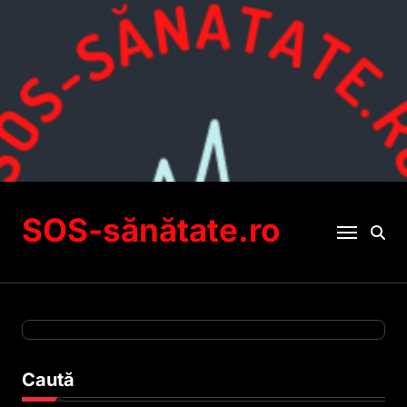
Sari
la
conținut
SOS-sănătate.ro
Caută