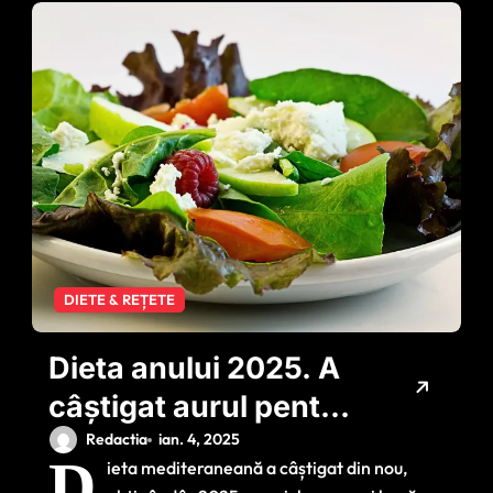
DIETE & REȚETE
Dieta anului 2025. A
câștigat aurul pentru
asigurarea stării de
Redactia
ian. 4, 2025
D
ieta mediteraneană a câștigat din nou,
bine și prevenirea