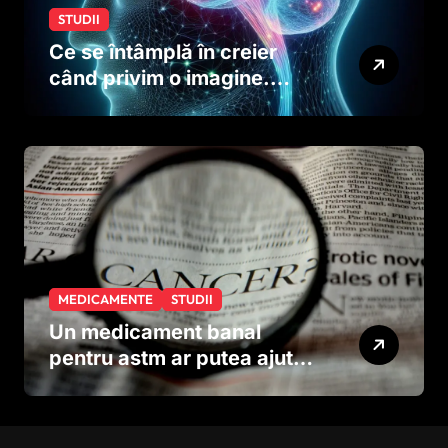
STUDII
Ce se întâmplă în creier
când privim o imagine.
Studiul care explică rolul
neuronilor
MEDICAMENTE
STUDII
Un medicament banal
pentru astm ar putea ajuta
în lupta împotriva
cancerului agresiv