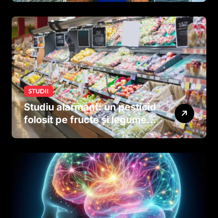
STUDII
Studiu alarmant: un pesticid
folosit pe fructe și legume
ar putea afecta dezvoltarea
creierului copiilor încă
dinainte de naștere