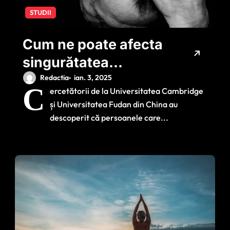
STUDII
Cum ne poate afecta
singurătatea
sănătatea?
Redactia
ian. 3, 2025
C
ercetătorii de la Universitatea Cambridge
Descoperirea
și Universitatea Fudan din China au
cercetătorilor făcută
descoperit că persoanele care...
în urma unor analize
de sânge