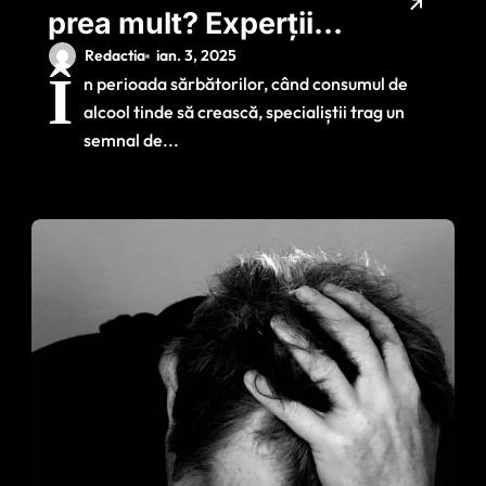
prea mult? Experții
explică diferența
Redactia
ian. 3, 2025
Î
n perioada sărbătorilor, când consumul de
dintre consumul
alcool tinde să crească, specialiștii trag un
excesiv și consumul
semnal de...
intensiv