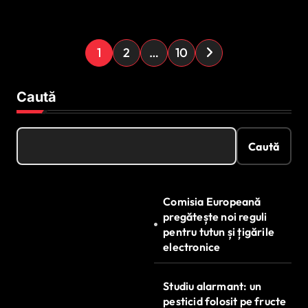
P
1
2
…
10
a
g
Caută
i
n
Caută
a
ț
Comisia Europeană
i
pregătește noi reguli
e
pentru tutun și țigările
electronice
a
r
Studiu alarmant: un
t
pesticid folosit pe fructe