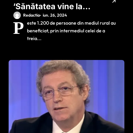
‘Sănătatea vine la
tine’: 82% dintre
Redactia
iun. 26, 2024
P
este 1.200 de persoane din mediul rural au
persoanele testate,
beneficiat, prin intermediul celei de a
supraponderale sau
treia...
obeze