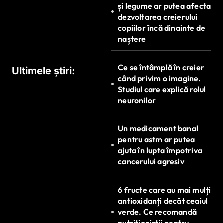
și legume ar putea afecta
i
dezvoltarea creierului
c
copiilor încă dinainte de
naștere
o
l
Ce se întâmplă în creier
Ultimele știri:
e
când privim o imagine.
Studiul care explică rolul
neuronilor
Un medicament banal
pentru astm ar putea
ajuta în lupta împotriva
cancerului agresiv
6 fructe care au mai mulți
antioxidanți decât ceaiul
verde. Ce recomandă
nutriționiștii pentru