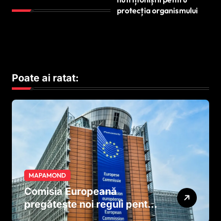
protecția organismului
Poate ai ratat:
MAPAMOND
Comisia Europeană
pregătește noi reguli pentru
tutun și țigările electronice