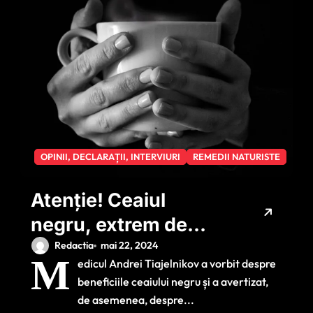
OPINII, DECLARAȚII, INTERVIURI
REMEDII NATURISTE
Atenție! Ceaiul
negru, extrem de
periculos pentru
Redactia
mai 22, 2024
M
edicul Andrei Tiajelnikov a vorbit despre
acești oameni
beneficiile ceaiului negru și a avertizat,
de asemenea, despre...