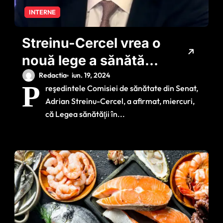
INTERNE
Streinu-Cercel vrea o
nouă lege a sănătății:
Actuala ‘este inutilă
Redactia
iun. 19, 2024
P
reşedintele Comisiei de sănătate din Senat,
din multe puncte de
Adrian Streinu-Cercel, a afirmat, miercuri,
vedere şi total
că Legea sănătăţii în...
depăşită’