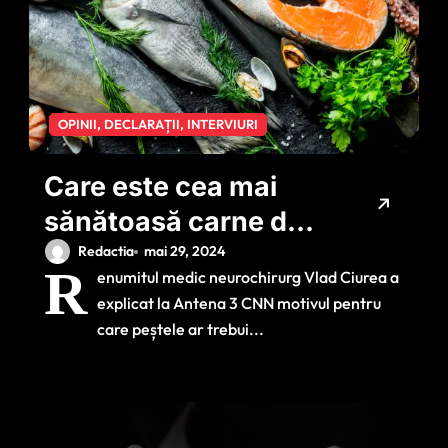
OPINII, DECLARAȚII, INTERVIURI
Care este cea mai
sănătoasă carne de
pește? Vlad Ciurea:
Redactia
mai 29, 2024
R
enumitul medic neurochirurg Vlad Ciurea a
‘Este foarte bună
explicat la Antena 3 CNN motivul pentru
pentru creier’
care peștele ar trebui...