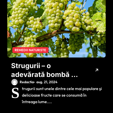
REMEDII NATURISTE
Strugurii – o
adevărată bombă cu
vitamine, minerale şi
Redactia
aug. 21, 2024
S
trugurii sunt unele dintre cele mai populare şi
antioxidanţi
delicioase fructe care se consumă în
întreaga lume....