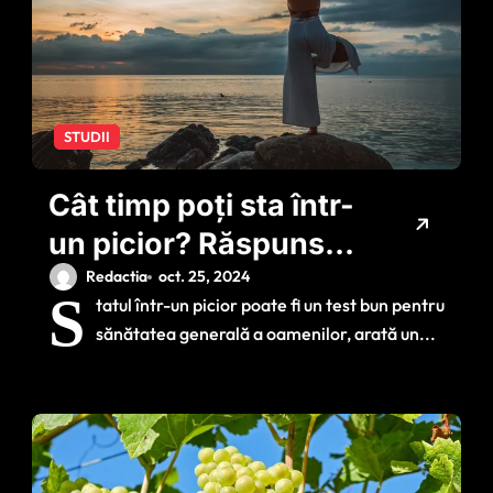
STUDII
Cât timp poți sta într-
un picior? Răspunsul
îți reflectă vârsta și
Redactia
oct. 25, 2024
S
tatul într-un picior poate fi un test bun pentru
starea de sănătate
sănătatea generală a oamenilor, arată un...