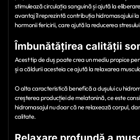
stimulează circulația sanguină și ajută la eliberar
avantaj îl reprezintă contribuția hidromasajului l
hormonii fericirii, care ajută la reducerea stresului 
Îmbunătățirea calității s
Acest tip de duș poate crea un mediu propice pent
și a căldurii acesteia ce ajută la relaxarea muscula
O alta caracteristică benefică a dușului cu hidro
creșterea producției de melatonină, ce este consi
hidromasajul nu doar că ne relaxează corpul, dar
calitate.
Relaxare profundă a mușc