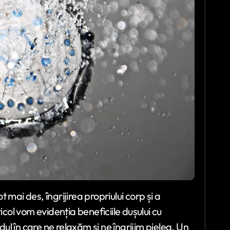
t mai des, îngrijirea propriului corp și a
ticol vom evidenția beneficiile dușului cu
l în care ne relaxăm și ne îngrijim pielea. Un