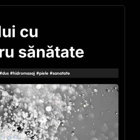
lui cu
ru sănătate
#
dus
#
hidromasaj
#
piele
#
sanatate