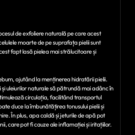
cesul de exfoliere naturală pe care acest
 celulele moarte de pe suprafața pielii sunt
st fapt lasă pielea mai strălucitoare și
um, ajutând la menținerea hidratării pielii.
și uleiurilor naturale să pătrundă mai adânc în
timulează circulația, facilitând transportul
oate duce la îmbunătățirea tonusului pielii și
. În plus, apa caldă și jeturile de apă pot
, care pot fi cauze ale inflamației și iritațiilor.