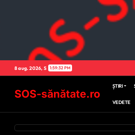
Sari
la
conținut
8 aug. 2026, S
1:59:33 PM
ȘTIRI
SOS-sănătate.ro
VEDETE