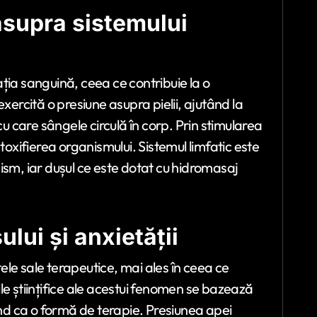
asupra sistemului
ția sanguină, ceea ce contribuie la o
xercită o presiune asupra pielii, ajutând la
cu care sângele circulă în corp. Prin stimularea
toxifierea organismului. Sistemul limfatic este
ism, iar dușul ce este dotat cu hidromasaj
lui și anxietății
le sale terapeutice, mai ales în ceea ce
iile științifice ale acestui fenomen se bazează
d ca o formă de terapie. Presiunea apei