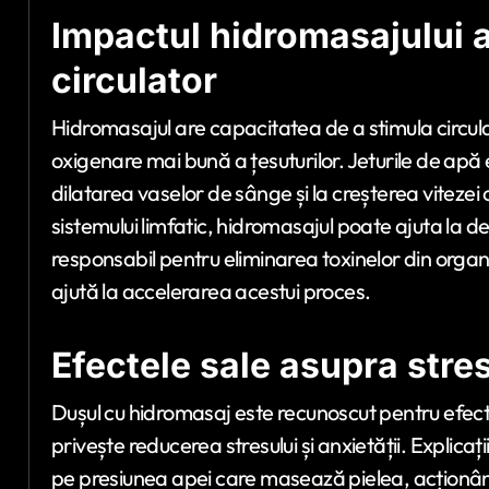
Impactul hidromasajului 
circulator
Hidromasajul are capacitatea de a stimula circula
oxigenare mai bună a țesuturilor. Jeturile de apă e
dilatarea vaselor de sânge și la creșterea vitezei 
sistemului limfatic, hidromasajul poate ajuta la de
responsabil pentru eliminarea toxinelor din organ
ajută la accelerarea acestui proces.
Efectele sale asupra stresu
Dușul cu hidromasaj este recunoscut pentru efecte
privește reducerea stresului și anxietății. Explicaț
pe presiunea apei care masează pielea, acționân