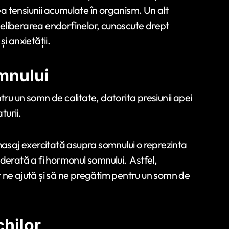
ea tensiunii acumulate în organism. Un alt
a eliberarea endorfinelor, cunoscute drept
și anxietății.
omnului
ru un somn de calitate, datorita presiunii apei
turii.
masaj exercitată asupra somnului o reprezinta
derată a fi hormonul somnului. Astfel,
 ne ajută și să ne pregătim pentru un somn de
hilor