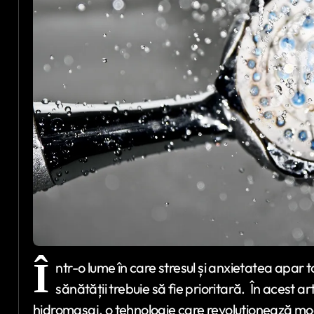
Î
ntr-o lume în care stresul și anxietatea apar to
sănătății trebuie să fie prioritară. În acest ar
hidromasaj, o tehnologie care revoluționează modu