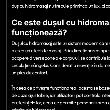
duș cu hidromasaj nu trebuie primit ca un lux, ci ca 
Ce este dușul cu hidroma
funcționează?
Dușul cu hidromasaj este un sistem modern care u
a crea un efect de masaj. Prin direcționarea apei 
acopere diverse zone ale corpului, se contribuie 
circulației sângelui. Considerat o inovație în dom
un plus de confort.
În ceea ce privește funcționarea, acesta se bazea
de duze ajustabile, iar utilizatorii pot controla inte
preferințele lor, ceea ce permite personalizarea 
oferite de hidromasaj.