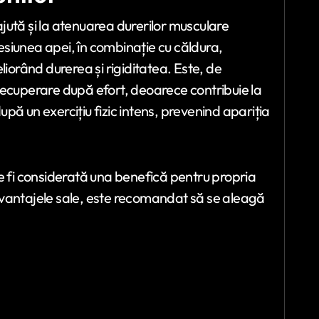
jută și la atenuarea durerilor musculare
resiunea apei, în combinație cu căldura,
liorând durerea și rigiditatea. Este, de
recuperare după efort, deoarece contribuie la
pă un exercițiu fizic intens, prevenind apariția
e fi considerată una benefică pentru propria
avantajele sale, este recomandat să se aleagă