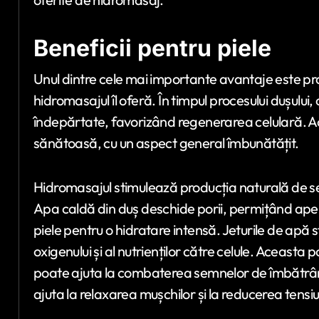
Beneficii pentru piele
Unul dintre cele mai importante avantaje este pro
hidromasajul îl oferă. În timpul procesului dușului,
îndepărtate, favorizând regenerarea celulară. Ace
sănătoasă, cu un aspect general îmbunătățit.
Hidromasajul stimulează producția naturală de seb
Apa caldă din duș deschide porii, permițând apei 
piele pentru o hidratare intensă. Jeturile de apă s
oxigenului și al nutrienților către celule. Aceasta p
poate ajuta la combaterea semnelor de îmbătrânire
ajuta la relaxarea mușchilor și la reducerea tensiunii