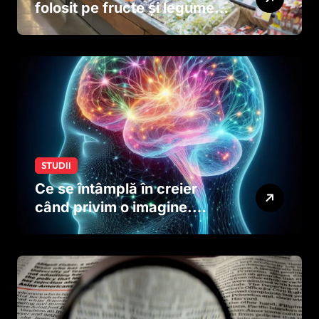
folosit pe fructe și legume
ar putea afecta dezvoltarea
creierului copiilor încă
dinainte de naștere
STUDII
Ce se întâmplă în creier
când privim o imagine.
Studiul care explică rolul
neuronilor