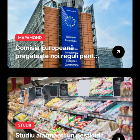
MAPAMOND
Comisia Europeană
pregătește noi reguli pentru
tutun și țigările electronice
STUDII
Studiu alarmant: un pesticid