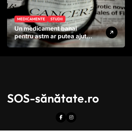
MEDICAMENTE
STUDII
Un medicament banal
pentru astm ar putea ajuta
în lupta împotriva
cancerului agresiv
SOS-sănătate.ro