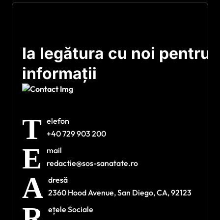
Ia legătura cu noi pentru
informații
T
elefon
+40 729 903 200
E
mail
redactie@sos-sanatate.ro
A
dresă
2360 Hood Avenue, San Diego, CA, 92123
R
ețele Sociale