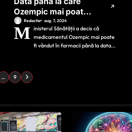
Data până la care
Ozempic mai poate fi
vândut în farmacii.
Redactia
aug. 7, 2024
M
inisterul Sănătății a decis că
Ministerul Sănătății
medicamentul Ozempic mai poate
a făcut anunțul
fi vândut în farmacii până la data...
…
9