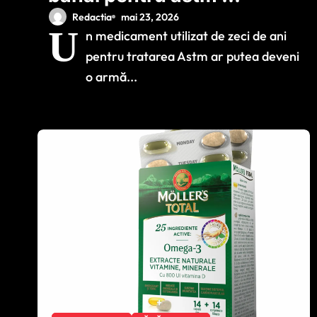
putea ajuta în lupta
Redactia
mai 23, 2026
U
n medicament utilizat de zeci de ani
împotriva cancerului
pentru tratarea Astm ar putea deveni
agresiv
o armă...