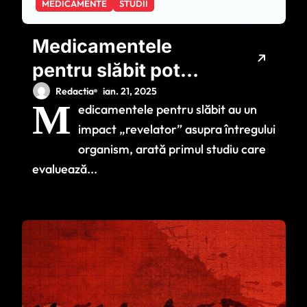
MEDICAMENTE
STUDII
Medicamentele
pentru slăbit pot
îmbunătăți
Redactia
ian. 21, 2025
M
edicamentele pentru slăbit au un
sănătatea generală
impact „revelator” asupra întregului
organism, arată primul studiu care
evaluează...