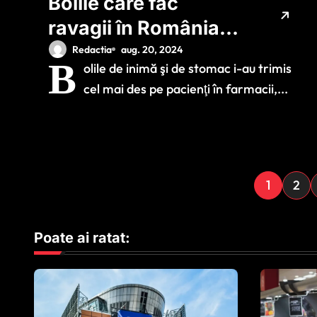
Bolile care fac
ravagii în România.
Cum a arătat coşul
Redactia
aug. 20, 2024
B
olile de inimă şi de stomac i-au trimis
de medicamente al
cel mai des pe pacienţi în farmacii,...
românilor în ultimele
12 luni?
P
1
2
a
Poate ai ratat:
g
i
n