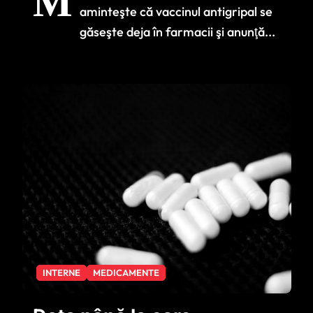
M
și cine beneficiază
aminteşte că vaccinul antigripal se
de gratuitate
găseşte deja în farmacii şi anunţă...
INTERNE
MEDICAMENTE