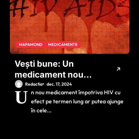
MAPAMOND
MEDICAMENTE
Vești bune: Un
medicament nou
pentru prevenirea
Redactia
dec. 17, 2024
U
n nou medicament împotriva HIV cu
HIV ar putea fi
efect pe termen lung ar putea ajunge
distribuit în țările
în cele...
sărace