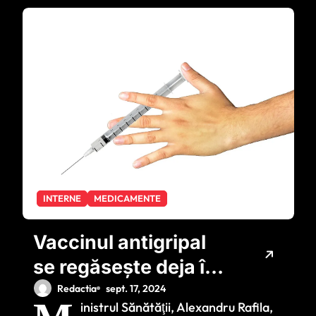
INTERNE
MEDICAMENTE
Vaccinul antigripal
se regăsește deja în
farmacii. Cât costă
Redactia
sept. 17, 2024
inistrul Sănătăţii, Alexandru Rafila,