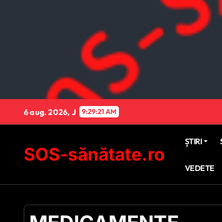
Sari
la
conținut
6 aug. 2026, J
9:29:22 AM
ȘTIRI
SOS-sănătate.ro
VEDETE