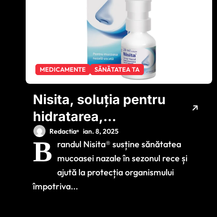
MEDICAMENTE
SĂNĂTATEA TA
Nisita, soluția pentru
hidratarea,
curățarea și
Redactia
ian. 8, 2025
B
randul Nisita® susține sănătatea
protecția mucoasei
mucoasei nazale în sezonul rece și
nazale încă din
ajută la protecția organismului
prima zi de viață
împotriva...