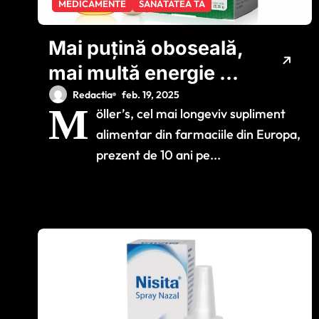
MEDICAMENTE
SĂNĂTATEA TA
Mai puțină oboseală,
mai multă energie și
sănătate cu
Redactia
feb. 19, 2025
M
öller’s, cel mai longeviv supliment
MÖLLER’S TOTAL!
alimentar din farmaciile din Europa,
prezent de 10 ani pe...