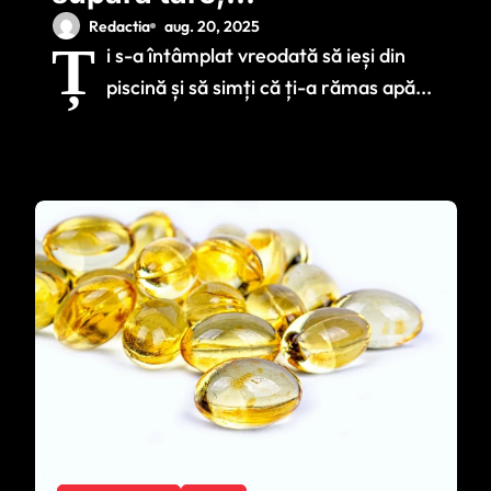
Dezotis® aduce
Redactia
aug. 20, 2025
Ț
i s-a întâmplat vreodată să ieși din
alinare!
piscină și să simți că ți-a rămas apă...