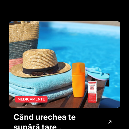
MEDICAMENTE
Când urechea te
supără tare,