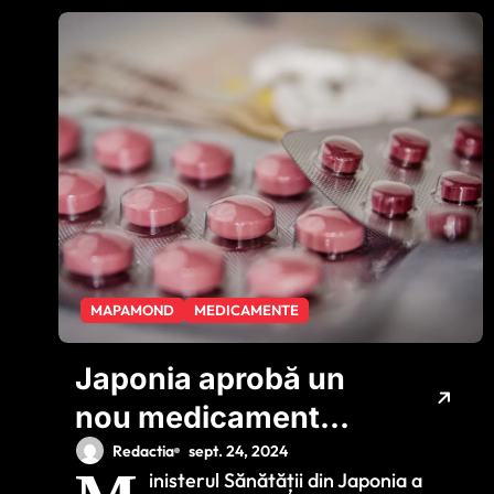
MAPAMOND
MEDICAMENTE
Japonia aprobă un
nou medicament
pentru Alzheimer
Redactia
sept. 24, 2024
inisterul Sănătății din Japonia a