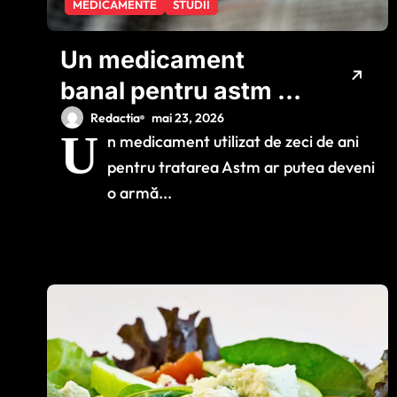
MEDICAMENTE
STUDII
Un medicament
banal pentru astm ar
putea ajuta în lupta
Redactia
mai 23, 2026
U
n medicament utilizat de zeci de ani
împotriva cancerului
pentru tratarea Astm ar putea deveni
agresiv
o armă...