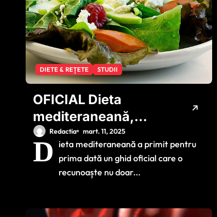
DIETE & REȚETE
STUDII
OFICIAL Dieta
mediteraneană,
terapie împotriva
Redactia
mart. 11, 2025
D
ieta mediteraneană a primit pentru
bolilor grave
prima dată un ghid oficial care o
recunoaște nu doar...