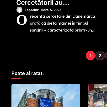
Cercetătorii au
descoperit o
Redactia
mart. 5, 2025
O
recentă cercetare din Danemarca
legătură puternică
arată că dieta mamei în timpul
între dieta
sarcinii – caracterizată printr-un...
occidentală în timpul
sarcinii şi ADHD şi
autism
P
1
2
a
Poate ai ratat:
g
i
n
a