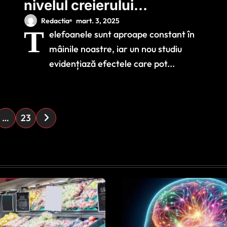
nivelul creierului
dacă renunțăm la
Redactia
mart. 3, 2025
T
elefoanele sunt aproape constant în
telefon pentru doar
mâinile noastre, iar un nou studiu
trei zile
evidențiază efectele care pot...
…
23