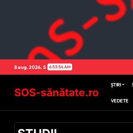
Sari
la
conținut
8 aug. 2026, S
6:53:55 AM
ȘTIRI
SOS-sănătate.ro
VEDETE