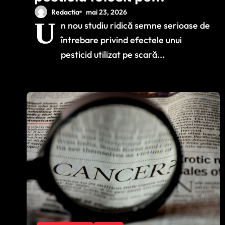
fructe și legume ar
Redactia
mai 23, 2026
U
n nou studiu ridică semne serioase de
putea afecta
întrebare privind efectele unui
dezvoltarea
pesticid utilizat pe scară...
creierului copiilor
încă dinainte de
naștere