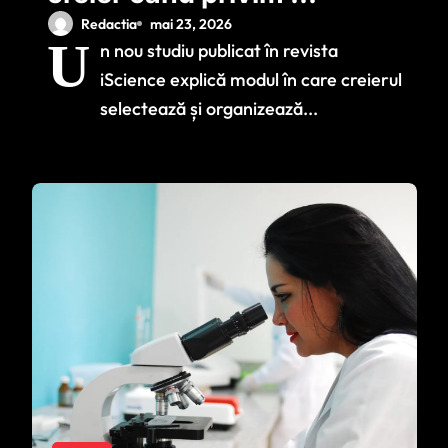
imagine. Studiul
Redactia
mai 23, 2026
U
n nou studiu publicat în revista
care explică rolul
iScience explică modul în care creierul
neuronilor
selectează și organizează...