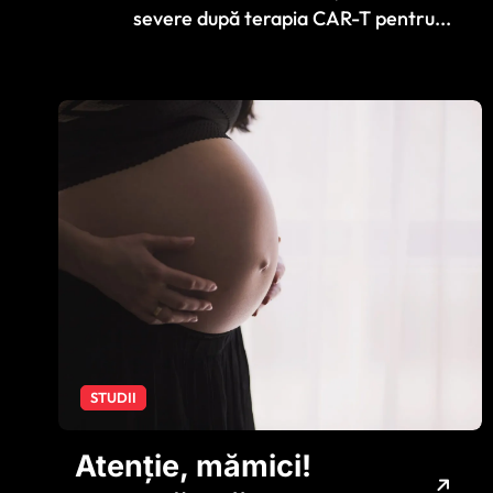
pentru cancer
severe după terapia CAR-T pentru...
STUDII
Atenție, mămici!