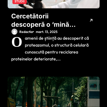
STUDII
Cercetătorii
descoperă o ‘mină
de aur’ a sistemului
Redactia
mart. 13, 2025
O
amenii de știință au descoperit că
imunitar
proteazomul, o structură celulară
cunoscută pentru reciclarea
proteinelor deteriorate,...