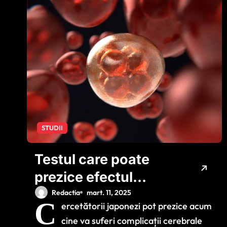
STUDII
Testul care poate
prezice efectul
secundar periculos
Redactia
mart. 11, 2025
C
ercetătorii japonezi pot prezice acum
al imunoterapiei
cine va suferi complicații cerebrale