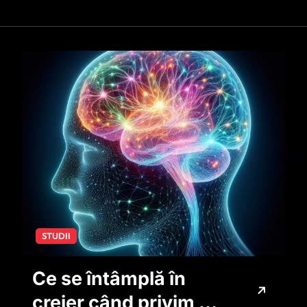
STUDII
Ce se întâmplă în
creier când privim o