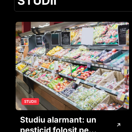
STUDII
STUDII
Studiu alarmant: un
pesticid folosit pe