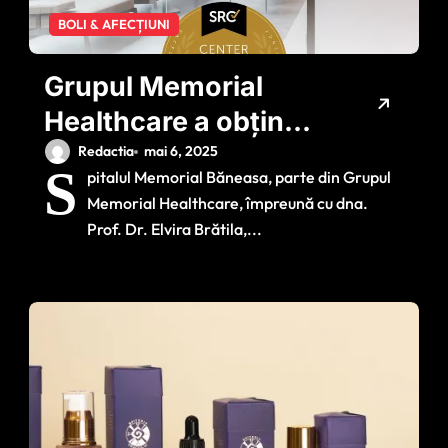
BOLI & AFECȚIUNI
Grupul Memorial
Healthcare a obținut
Acreditarea Surgical
Redactia
mai 6, 2025
S
pitalul Memorial Băneasa, parte din Grupul
Review Corporation
Memorial Healthcare, împreună cu dna.
pentru Spitalul
Prof. Dr. Elvira Brătila,...
Memorial Băneasa
ca singurul Centru
de Excelență din
România în tratarea
formelor complexe
de endometrioză