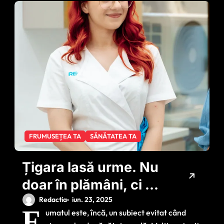
FRUMUSEȚEA TA
SĂNĂTATEA TA
Țigara lasă urme. Nu
doar în plămâni, ci și
pe gingii, pe dinți și
Redactia
iun. 23, 2025
F
umatul este, încă, un subiect evitat când
în fiecare etapă a