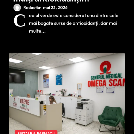
decât ceaiul verde.
Redactia
mai 23, 2026
C
eaiul verde este considerat una dintre cele
Ce recomandă
mai bogate surse de antioxidanți, dar mai
nutriționiștii pentru
multe...
protecția
organismului
SPITALE & FARMACII