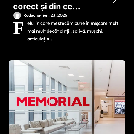
corect și din ce
alimente poți (sau
Redactia
iun. 23, 2025
F
elul în care mestecăm pune în mișcare mult
nu) să muști
mai mult decât dinții: salivă, mușchi,
articulația...