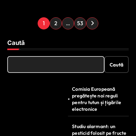
românilor
P
1
2
…
53
a
g
Caută
i
n
Caută
a
ț
Comisia Europeană
i
pregătește noi reguli
e
pentru tutun și țigările
electronice
a
r
Studiu alarmant: un
t
pesticid folosit pe fructe