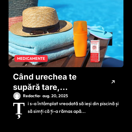
MEDICAMENTE
Când urechea te
supără tare,
Dezotis® aduce
Redactia
aug. 20, 2025
Ț
i s-a întâmplat vreodată să ieși din piscină și
alinare!
să simți că ți-a rămas apă...