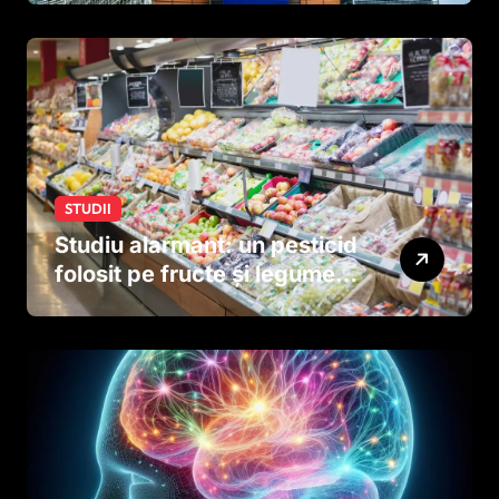
STUDII
Studiu alarmant: un pesticid
folosit pe fructe și legume
ar putea afecta dezvoltarea
creierului copiilor încă
dinainte de naștere