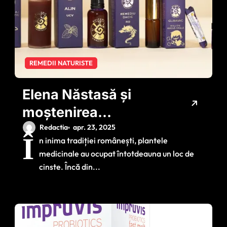
REMEDII NATURISTE
Elena Năstasă și
moștenirea
vindecătoare a
Redactia
apr. 23, 2025
Î
n inima tradiției românești, plantele
plantelor – povestea
medicinale au ocupat întotdeauna un loc de
din spatele Spiteriilor
cinste. Încă din...
Vraciului