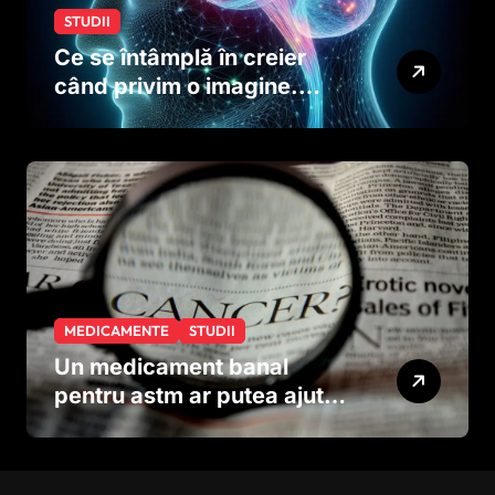
STUDII
Ce se întâmplă în creier
când privim o imagine.
Studiul care explică rolul
neuronilor
MEDICAMENTE
STUDII
Un medicament banal
pentru astm ar putea ajuta
în lupta împotriva
cancerului agresiv