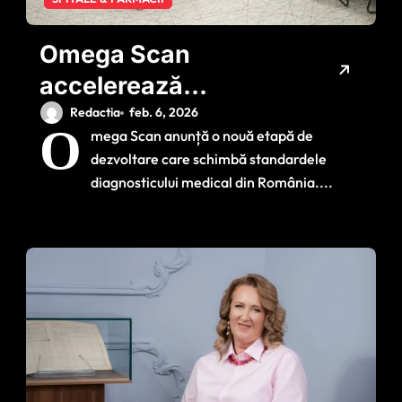
Omega Scan
accelerează
revoluția în
Redactia
feb. 6, 2026
O
mega Scan anunță o nouă etapă de
imagistica medicală:
dezvoltare care schimbă standardele
investiții majore în
diagnosticului medical din România....
tehnologie și al
treilea centru de
excelență