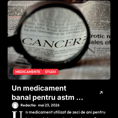
MEDICAMENTE
STUDII
Un medicament
banal pentru astm ar
putea ajuta în lupta
Redactia
mai 23, 2026
U
n medicament utilizat de zeci de ani pentru
împotriva cancerului