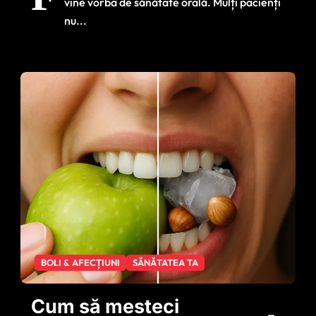
vine vorba de sănătate orală. Mulți pacienți
tratamentului dentar
nu...
BOLI & AFECȚIUNI
SĂNĂTATEA TA
Cum să mesteci