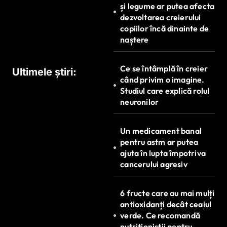
și legume ar putea afecta
i
dezvoltarea creierului
c
copiilor încă dinainte de
naștere
o
l
Ce se întâmplă în creier
Ultimele știri:
e
când privim o imagine.
Studiul care explică rolul
neuronilor
Un medicament banal
pentru astm ar putea
ajuta în lupta împotriva
cancerului agresiv
6 fructe care au mai mulți
antioxidanți decât ceaiul
verde. Ce recomandă
nutriționiștii pentru