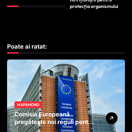
protecția organismului
Poate ai ratat:
MAPAMOND
Comisia Europeană
pregătește noi reguli pentru
tutun și țigările electronice