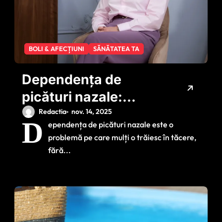
BOLI & AFECȚIUNI
SĂNĂTATEA TA
Dependența de
picături nazale:
“Respirația naturală
Redactia
nov. 14, 2025
D
ependența de picături nazale este o
este un drept al
problemă pe care mulți o trăiesc în tăcere,
fiecăruia dintre noi”
fără...