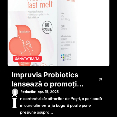
SĂNĂTATEA TA
Impruvis Probiotics
lansează o promoție
specială de Paște
Redactia
apr. 15, 2025
Î
n contextul sărbătorilor de Paști, o perioadă
pentru susținerea
în care alimentația bogată poate pune
sănătății digestive a
presiune asupra...