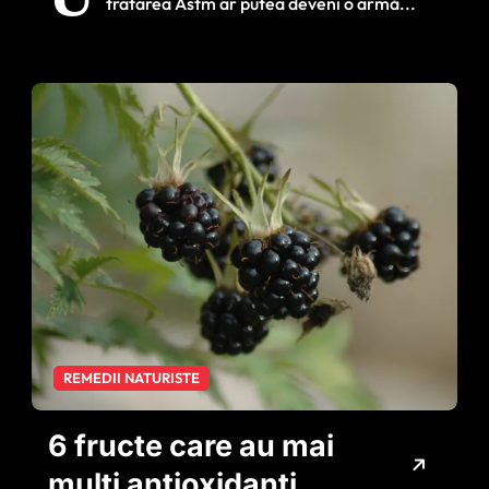
tratarea Astm ar putea deveni o armă...
agresiv
REMEDII NATURISTE
6 fructe care au mai
mulți antioxidanți