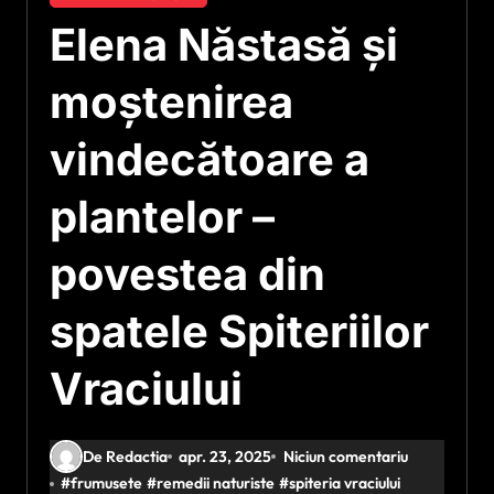
Elena Năstasă și
moștenirea
vindecătoare a
plantelor –
povestea din
spatele Spiteriilor
Vraciului
De Redactia
apr. 23, 2025
Niciun comentariu
#
frumusete
#
remedii naturiste
#
spiteria vraciului