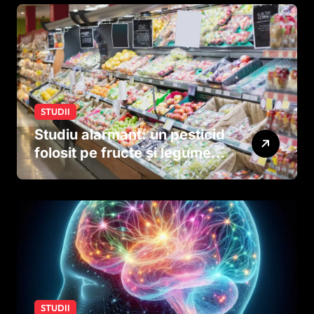
STUDII
Studiu alarmant: un pesticid
folosit pe fructe și legume
ar putea afecta dezvoltarea
creierului copiilor încă
dinainte de naștere
STUDII