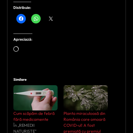
Distribuie:
Apreciază:
Încarc...
Similare
Cum scăpăm de febră
Planta miraculoasă din
fără medicamente
România care omoară
În „REMEDII
COVID-ul! A fost
NATURISTE”
premiată cu premiul