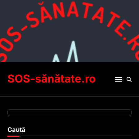
Sari
la
conținut
SOS-sănătate.ro
Caută