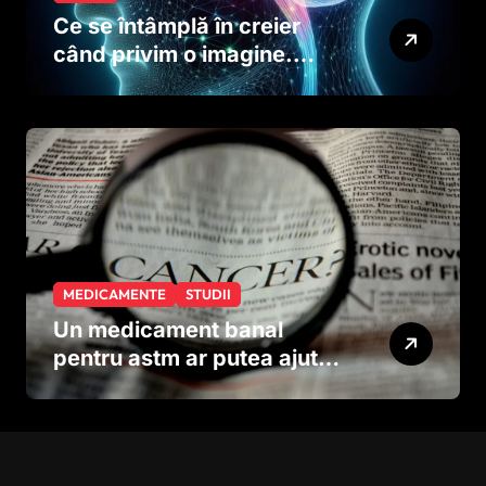
Ce se întâmplă în creier
când privim o imagine.
Studiul care explică rolul
neuronilor
MEDICAMENTE
STUDII
Un medicament banal
pentru astm ar putea ajuta
în lupta împotriva
cancerului agresiv