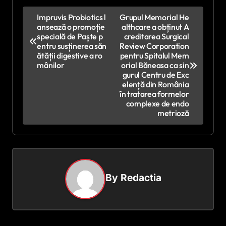
N
Impruvis Probiotics l
Grupul Memorial He
ansează o promoție
althcare a obținut A
a
specială de Paște p
creditarea Surgical
v
entru susținerea săn
Review Corporation
ătății digestive a ro
pentru Spitalul Mem
i
mânilor
orial Băneasa ca sin
gurul Centru de Exc
g
elență din România
în tratarea formelor
a
complexe de endo
r
metrioză
e
î
n
By
Redactia
a
r
t