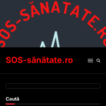
Sari
la
conținut
SOS-sănătate.ro
Caută