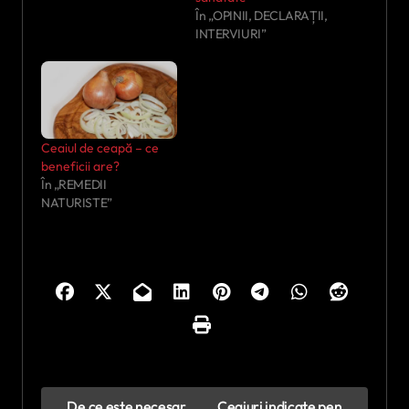
În „OPINII, DECLARAȚII,
INTERVIURI”
Ceaiul de ceapă – ce
beneficii are?
În „REMEDII
NATURISTE”
N
De ce este necesar
Ceaiuri indicate pen