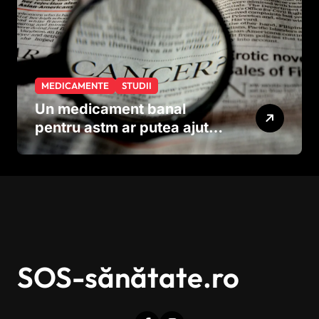
MEDICAMENTE
STUDII
Un medicament banal
pentru astm ar putea ajuta
în lupta împotriva
cancerului agresiv
SOS-sănătate.ro