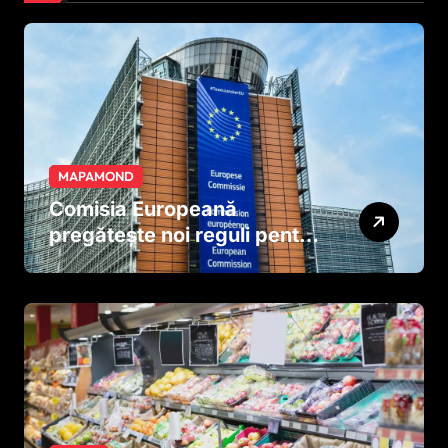
MAPAMOND
Comisia Europeană
pregătește noi reguli pentru
tutun și țigările electronice