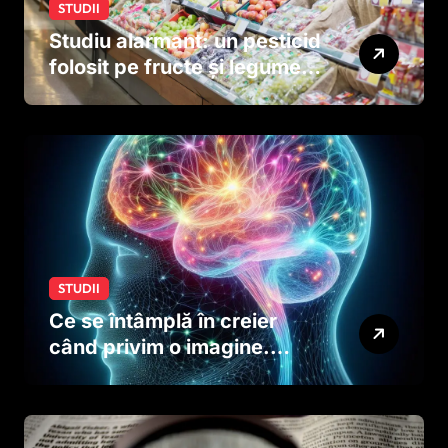
STUDII
Studiu alarmant: un pesticid
folosit pe fructe și legume
ar putea afecta dezvoltarea
creierului copiilor încă
dinainte de naștere
STUDII
Ce se întâmplă în creier
când privim o imagine.
Studiul care explică rolul
neuronilor