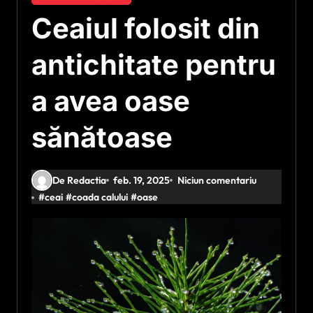
Ceaiul folosit din
antichitate pentru
a avea oase
sănătoase
De Redactia
feb. 19, 2025
Niciun comentariu
#
ceai
#
coada calului
#
oase