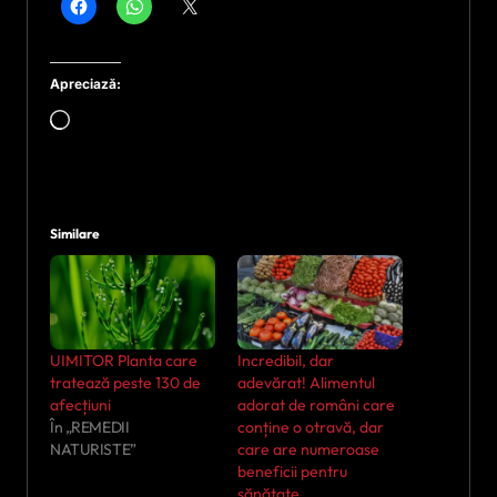
Apreciază:
Încarc...
Similare
UIMITOR Planta care
Incredibil, dar
tratează peste 130 de
adevărat! Alimentul
afecțiuni
adorat de români care
În „REMEDII
conține o otravă, dar
NATURISTE”
care are numeroase
beneficii pentru
sănătate