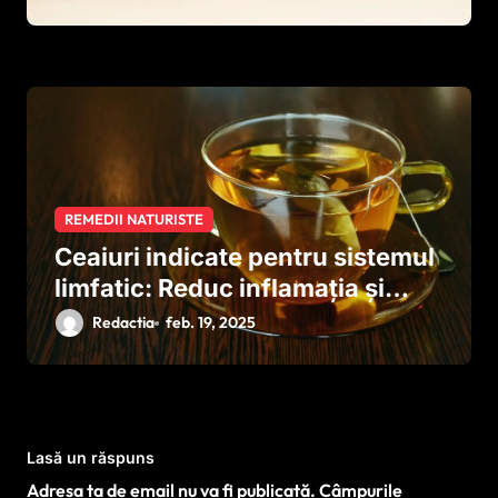
Vraciului
REMEDII NATURISTE
Ceaiuri indicate pentru sistemul
limfatic: Reduc inflamația și
stimulează metabolismul
Redactia
feb. 19, 2025
Lasă un răspuns
Adresa ta de email nu va fi publicată.
Câmpurile