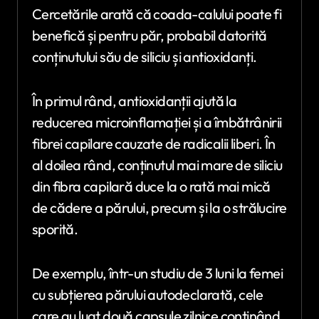
Cercetările arată că coada-calului poate fi
benefică și pentru păr, probabil datorită
conținutului său de siliciu și antioxidanți.
În primul rând, antioxidanții ajută la
reducerea microinflamației și a îmbătrânirii
fibrei capilare cauzate de radicalii liberi. În
al doilea rând, conținutul mai mare de siliciu
din fibra capilară duce la o rată mai mică
de cădere a părului, precum și la o strălucire
sporită.
De exemplu, într-un studiu de 3 luni la femei
cu subțierea părului autodeclarată, cele
care au luat două capsule zilnice conținând