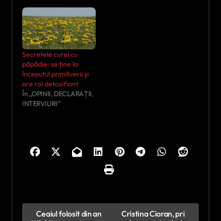
Secretele curei cu
păpădie: se ține la
începutul primăverii și
are rol detoxifiant
În „OPINII, DECLARAȚII,
INTERVIURI”
N
Ceaiul folosit din an
Cristina Cioran, pri