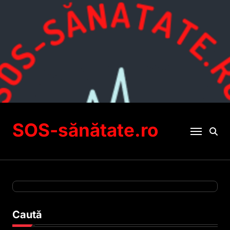
Sari
la
conținut
SOS-sănătate.ro
Caută