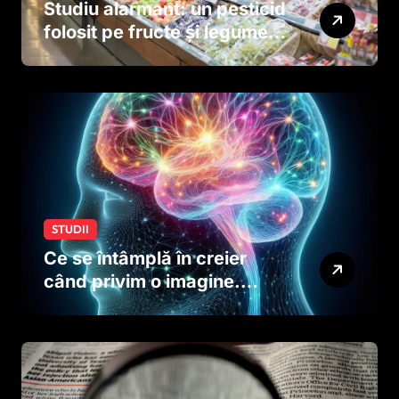
Studiu alarmant: un pesticid
folosit pe fructe și legume
ar putea afecta dezvoltarea
creierului copiilor încă
dinainte de naștere
STUDII
Ce se întâmplă în creier
când privim o imagine.
Studiul care explică rolul
neuronilor