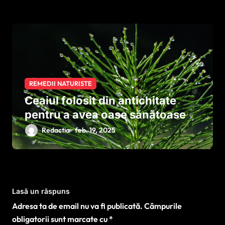
REMEDII NATURISTE
Ceaiul folosit din antichitate
pentru a avea oase sănătoase
Redactia
feb. 19, 2025
Lasă un răspuns
Adresa ta de email nu va fi publicată.
Câmpurile
obligatorii sunt marcate cu
*