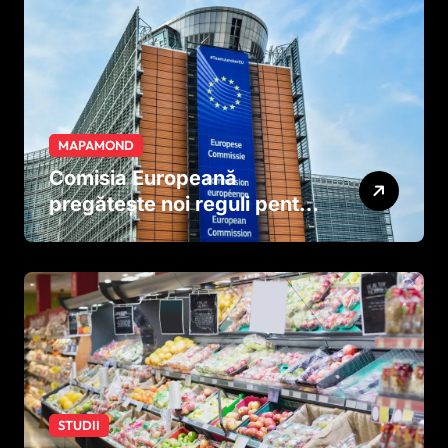
MAPAMOND
Comisia Europeană
pregătește noi reguli pentru
tutun și țigările electronice
STUDII