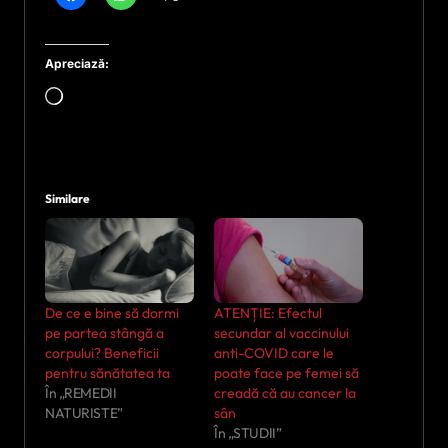
Apreciază:
Încarc...
Similare
De ce e bine să dormi
ATENȚIE: Efectul
pe partea stângă a
secundar al vaccinului
corpului? Beneficii
anti-COVID care le
pentru sănătatea ta
poate face pe femei să
În „REMEDII
creadă că au cancer la
NATURISTE”
sân
În „STUDII”