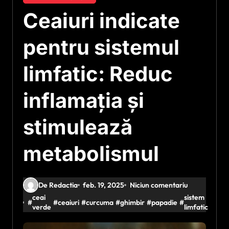
Ceaiuri indicate
pentru sistemul
limfatic: Reduc
inflamația și
stimulează
metabolismul
De Redactia
feb. 19, 2025
Niciun comentariu
ceai
sistem
#
#
ceaiuri
#
curcuma
#
ghimbir
#
papadie
#
verde
limfatic