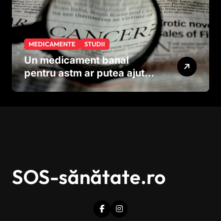
MEDICAMENTE
STUDII
Un medicament banal
pentru astm ar putea ajuta
în lupta împotriva
cancerului agresiv
SOS-sănătate.ro