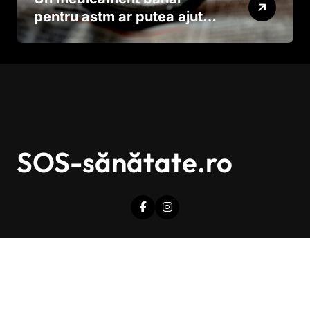
pentru astm ar putea ajuta
în lupta împotriva
cancerului agresiv
SOS-sănătate.ro
Drepturi de autor © Toate drepturile sunt rezervate.
|
Newsxo
de
Themeansar
.