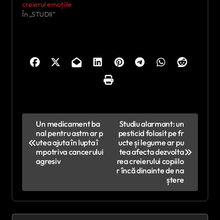
creierul emoțiile
În „STUDII”
N
Un medicament ba
Studiu alarmant: un
nal pentru astm ar p
pesticid folosit pe fr
a
utea ajuta în lupta î
ucte și legume ar pu
v
mpotriva cancerului
tea afecta dezvolta
agresiv
rea creierului copiilo
i
r încă dinainte de na
ștere
g
a
r