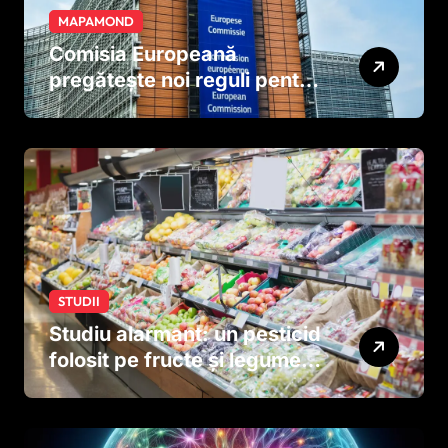
MAPAMOND
Comisia Europeană
pregătește noi reguli pentru
tutun și țigările electronice
STUDII
Studiu alarmant: un pesticid
folosit pe fructe și legume
ar putea afecta dezvoltarea
creierului copiilor încă
dinainte de naștere