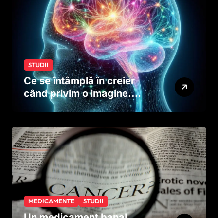
STUDII
Ce se întâmplă în creier
când privim o imagine.
Studiul care explică rolul
neuronilor
MEDICAMENTE
STUDII
Un medicament banal