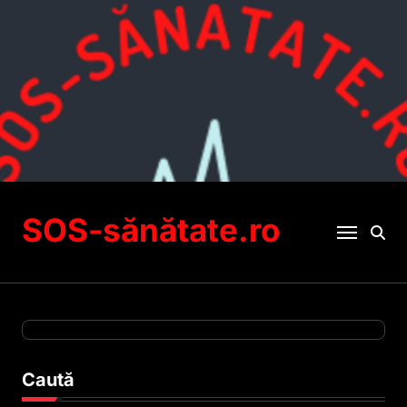
Sari
la
conținut
SOS-sănătate.ro
Caută