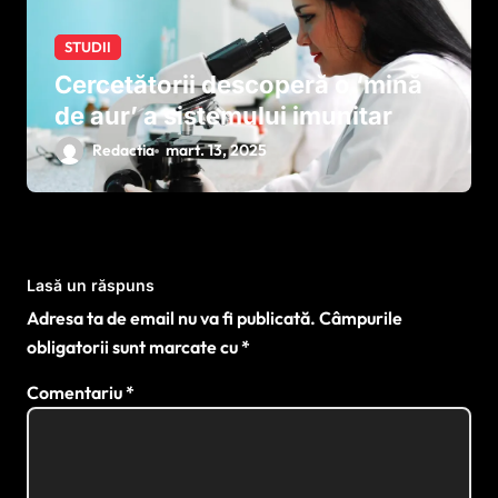
STUDII
Cercetătorii descoperă o ‘mină
de aur’ a sistemului imunitar
Redactia
mart. 13, 2025
Lasă un răspuns
Adresa ta de email nu va fi publicată.
Câmpurile
obligatorii sunt marcate cu
*
Comentariu
*