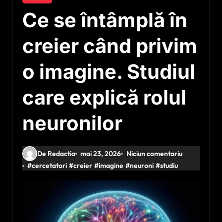
Ce se întâmplă în
creier când privim
o imagine. Studiul
care explică rolul
neuronilor
De Redactia
mai 23, 2026
Niciun comentariu
#
cercetatori
#
creier
#
imagine
#
neuroni
#
studiu