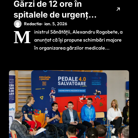
Gărzi de 12 ore în
spitalele de urgență
și tarif fix per gardă?
Redactia
ian. 5, 2026
M
inistrul Sănătății, Alexandru Rogobete, a
Anunțul ministrului
anunțat că își propune schimbări majore
Sănătății
în organizarea gărzilor medicale...