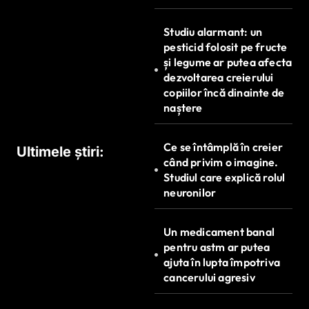
r
Studiu alarmant: un
t
pesticid folosit pe fructe
și legume ar putea afecta
i
dezvoltarea creierului
c
copiilor încă dinainte de
naștere
o
l
Ce se întâmplă în creier
Ultimele știri:
e
când privim o imagine.
Studiul care explică rolul
neuronilor
Un medicament banal
pentru astm ar putea
ajuta în lupta împotriva
cancerului agresiv