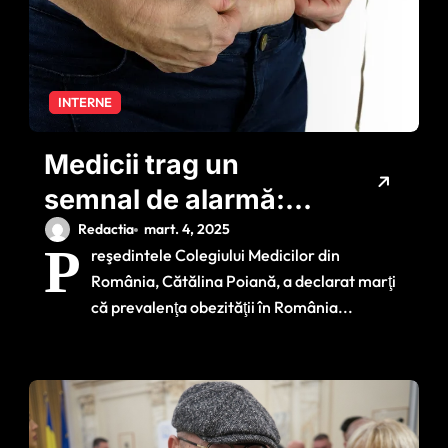
INTERNE
Medicii trag un
semnal de alarmă:
Patru milioane de
Redactia
mart. 4, 2025
P
reşedintele Colegiului Medicilor din
români suferă de
România, Cătălina Poiană, a declarat marţi
obezitate
că prevalenţa obezităţii în România...