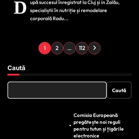
D
upă succesul înregistrat la Cluj și in Zalău,
Corporală Radu
specialiștii în nutriție și remodelare
Ababi & Teodora
corporală Radu...
Petric, în București
P
1
2
…
112
a
g
Caută
i
n
Caută
a
ț
Comisia Europeană
i
pregătește noi reguli
e
pentru tutun și țigările
electronice
a