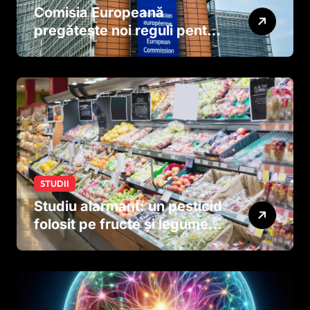
Comisia Europeană
pregătește noi reguli pentru
tutun și țigările electronice
STUDII
Studiu alarmant: un pesticid
folosit pe fructe și legume
ar putea afecta dezvoltarea
creierului copiilor încă
dinainte de naștere