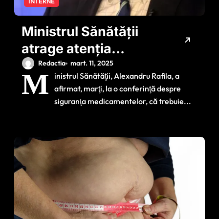
INTERNE
Ministrul Sănătății
atrage atenția
asupra unui fenomen
Redactia
mart. 11, 2025
M
inistrul Sănătăţii, Alexandru Rafila, a
care pune în pericol
afirmat, marţi, la o conferinţă despre
sănătatea publică
siguranţa medicamentelor, că trebuie...