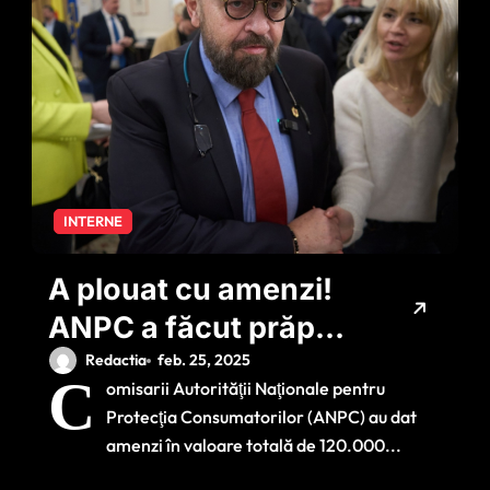
INTERNE
A plouat cu amenzi!
ANPC a făcut prăpăd
în spitalele aflate în
Redactia
feb. 25, 2025
C
omisarii Autorităţii Naţionale pentru
subordinea ASSMB
Protecţia Consumatorilor (ANPC) au dat
amenzi în valoare totală de 120.000...