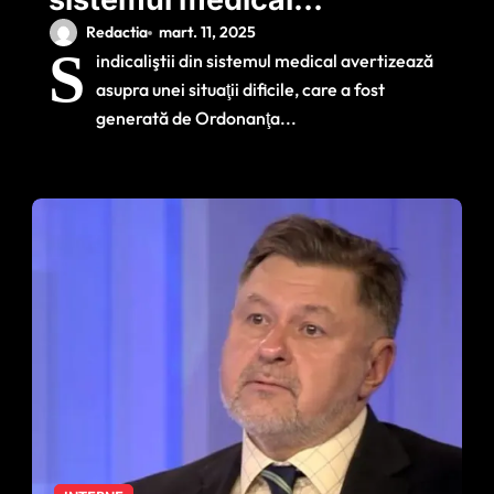
avertizează asupra
Redactia
mart. 11, 2025
S
indicaliştii din sistemul medical avertizează
unei situaţii dificile /
asupra unei situaţii dificile, care a fost
Rafila: ‘O să am o
generată de Ordonanţa...
discuţie la nivelul
Guvenului’