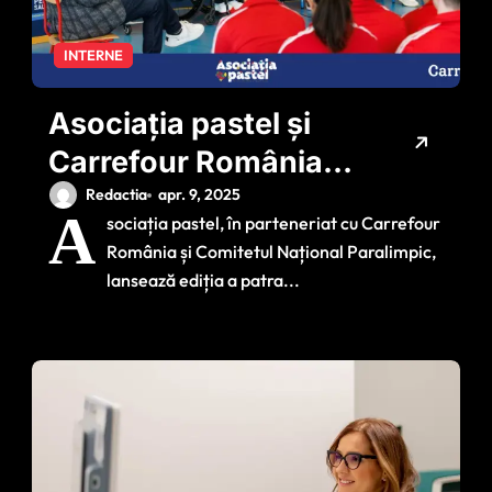
INTERNE
Asociația pastel și
Carrefour România
lansează un program
Redactia
apr. 9, 2025
A
sociația pastel, în parteneriat cu Carrefour
național pentru
România și Comitetul Național Paralimpic,
dezvoltarea sportului
lansează ediția a patra...
paralimpic