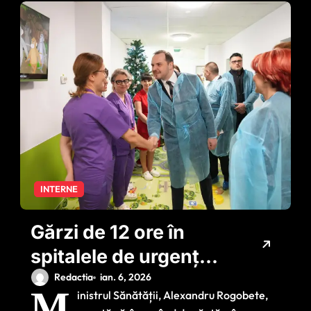
INTERNE
Gărzi de 12 ore în
spitalele de urgență.
Rogobete anunță
Redactia
ian. 6, 2026
M
inistrul Sănătății, Alexandru Rogobete,
startul negocierilor: