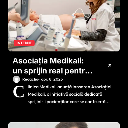
INTERNE
Asociația Medikali:
un sprijin real pentru
pacienții vulnerabili
Redactia
apr. 8, 2025
C
linica Medikali anunță lansarea Asociației
din România
Medikali, o inițiativă socială dedicată
sprijinirii pacienților care se confruntă...