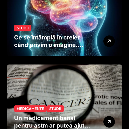
STUDII
Ce se întâmplă în creier
când privim o imagine.
Studiul care explică rolul
neuronilor
MEDICAMENTE
STUDII
Un medicament banal
pentru astm ar putea ajuta