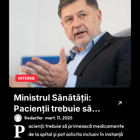
INTERNE
Ministrul Sănătății:
Pacienţii trebuie să
primească
Redactia
mart. 11, 2025
P
acienţii trebuie să primească medicamente
medicamente de la
de la spital şi pot solicita inclusiv în instanţă