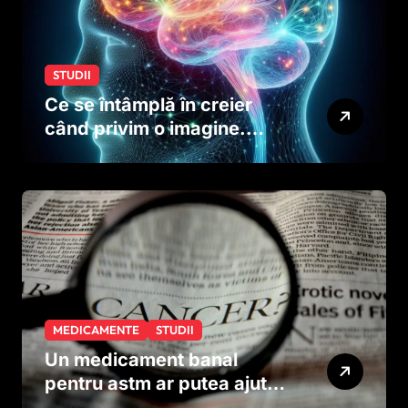
STUDII
Ce se întâmplă în creier
când privim o imagine.
Studiul care explică rolul
neuronilor
MEDICAMENTE
STUDII
Un medicament banal
pentru astm ar putea ajuta
în lupta împotriva