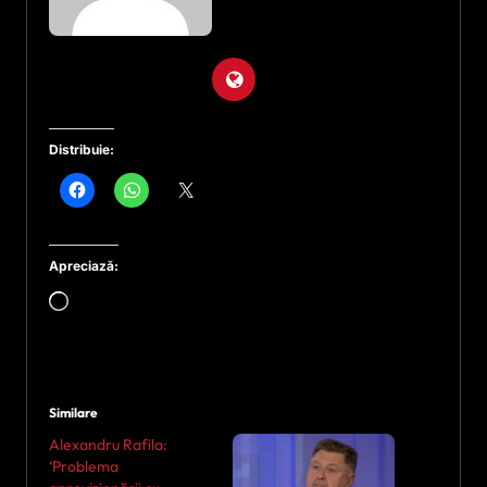
Distribuie:
Apreciază:
Încarc...
Similare
Alexandru Rafila:
‘Problema