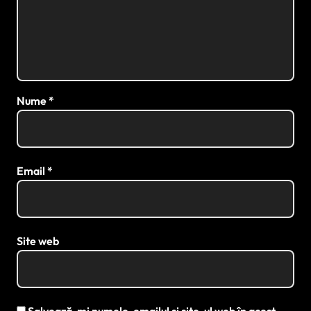
Nume
*
Email
*
Site web
Salvează-mi numele, emailul și site-ul web în acest