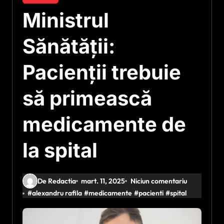
Ministrul
Sănătății:
Pacienţii trebuie
să primească
medicamente de
la spital
De Redactia
mart. 11, 2025
Niciun comentariu
#
alexandru rafila
#
medicamente
#
pacienti
#
spital