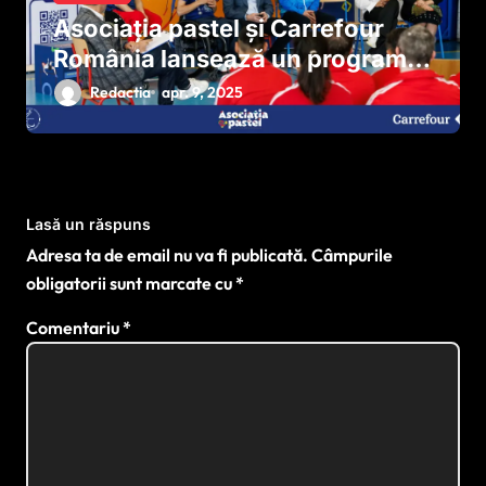
Asociația pastel și Carrefour
România lansează un program
național pentru dezvoltarea
Redactia
apr. 9, 2025
sportului paralimpic
Lasă un răspuns
Adresa ta de email nu va fi publicată.
Câmpurile
obligatorii sunt marcate cu
*
Comentariu
*