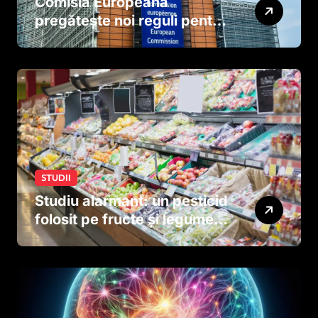
Comisia Europeană
pregătește noi reguli pentru
tutun și țigările electronice
STUDII
Studiu alarmant: un pesticid
folosit pe fructe și legume
ar putea afecta dezvoltarea
creierului copiilor încă
dinainte de naștere