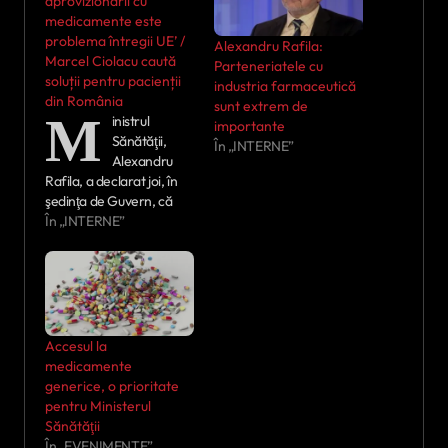
aprovizionării cu
medicamente este
problema întregii UE’ /
Alexandru Rafila:
Marcel Ciolacu caută
Parteneriatele cu
soluții pentru pacienții
industria farmaceutică
din România
sunt extrem de
M
inistrul
importante
Sănătăţii,
În „INTERNE”
Alexandru
Rafila, a declarat joi, în
şedinţa de Guvern, că
„problema aprovizionării
În „INTERNE”
cu medicamente este
problema întregii Uniuni
Europene”. „Ca urmare,
încă de la sfârşitul anului
trecut, Comisia
Europeană a stabilit ca
Accesul la
prioritate crearea unei
medicamente
alianţe pentru
generice, o prioritate
medicamentele critice,
pentru Ministerul
adică medicamente de
Sănătăţii
uz larg pentru care s-au
În „EVENIMENTE”