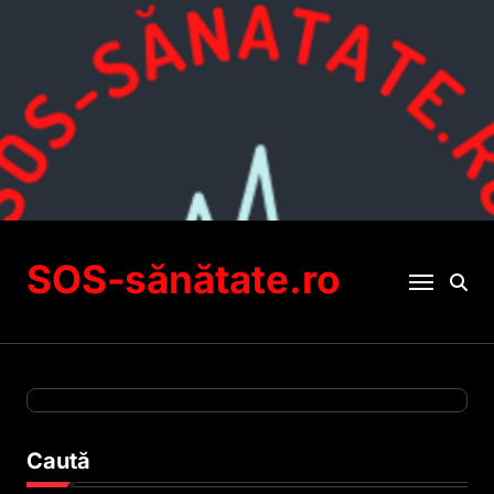
Sari
la
conținut
SOS-sănătate.ro
Caută