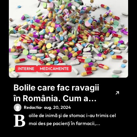
INTERNE
MEDICAMENTE
Bolile care fac ravagii
în România. Cum a
arătat coşul de
Redactia
aug. 20, 2024
B
olile de inimă şi de stomac i-au trimis cel
medicamente al
mai des pe pacienţi în farmacii,...
românilor în ultimele