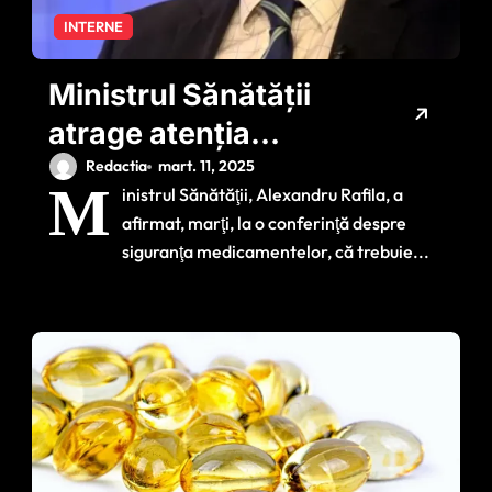
INTERNE
Ministrul Sănătății
atrage atenția
asupra unui fenomen
Redactia
mart. 11, 2025
M
inistrul Sănătăţii, Alexandru Rafila, a
care pune în pericol
afirmat, marţi, la o conferinţă despre
sănătatea publică
siguranţa medicamentelor, că trebuie...