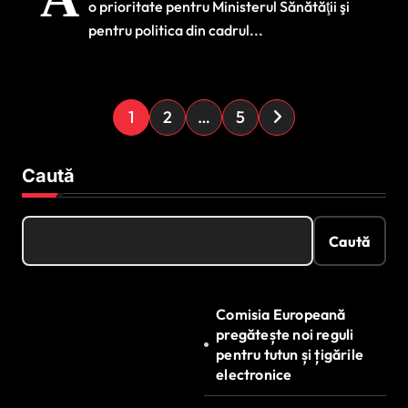
o prioritate pentru Ministerul Sănătăţii şi
Sănătăţii
pentru politica din cadrul...
P
1
2
…
5
a
g
Caută
i
n
Caută
a
ț
Comisia Europeană
i
pregătește noi reguli
e
pentru tutun și țigările
electronice
a