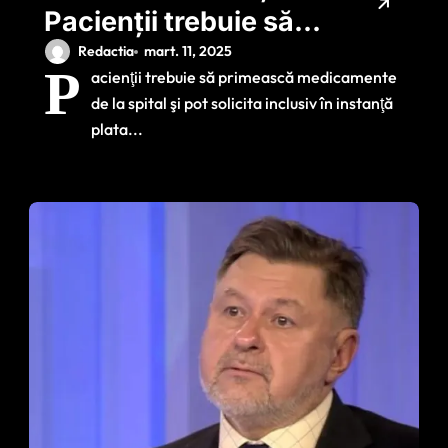
Pacienţii trebuie să
primească
Redactia
mart. 11, 2025
P
acienţii trebuie să primească medicamente
medicamente de la
de la spital şi pot solicita inclusiv în instanţă
spital
plata...