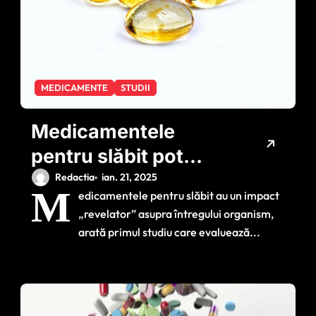
MEDICAMENTE
STUDII
Medicamentele
pentru slăbit pot
îmbunătăți sănătatea
Redactia
ian. 21, 2025
M
edicamentele pentru slăbit au un impact
generală
„revelator” asupra întregului organism,
arată primul studiu care evaluează...