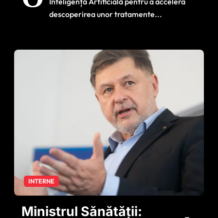
Inteligență Artificială pentru a accelera
boli neurologice
descoperirea unor tratamente...
grave. Cercetătorii
speră la descoperiri
în ani, nu în decenii
INTERNE
Ministrul Sănătății: