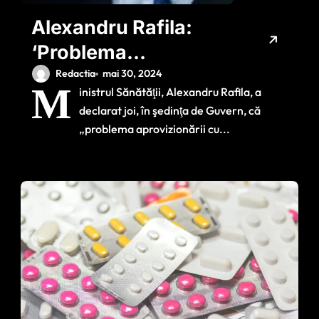
Alexandru Rafila:
‘Problema
aprovizionării cu
Redactia
mai 30, 2024
M
inistrul Sănătăţii, Alexandru Rafila, a
medicamente este
declarat joi, în şedinţa de Guvern, că
problema întregii UE’
„problema aprovizionării cu...
/ Marcel Ciolacu
caută soluții pentru
pacienții din
România