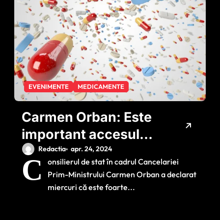
EVENIMENTE
MEDICAMENTE
Carmen Orban: Este
important accesul
atât la medicamente
Redactia
apr. 24, 2024
C
onsilierul de stat în cadrul Cancelariei
generice şi
Prim-Ministrului Carmen Orban a declarat
biosimilare, cât şi la
miercuri că este foarte...
cele inovative