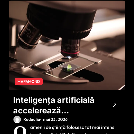
MAPAMOND
Inteligența artificială
accelerează
căutarea
Redactia
mai 23, 2026
O
amenii de știință folosesc tot mai intens
tratamentelor pentru