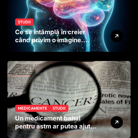
STUDII
Ce se întâmplă în creier
când privim o imagine.
Studiul care explică rolul
neuronilor
MEDICAMENTE
STUDII
Un medicament banal
pentru astm ar putea ajuta
în lupta împotriva