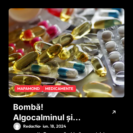
12 luni?
MAPAMOND
MEDICAMENTE
Bombă!
Algocalminul și
Piafenul ar putea fi
Redactia
iun. 18, 2024