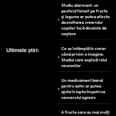
r
Studiu alarmant: un
t
pesticid folosit pe fructe
și legume ar putea afecta
i
dezvoltarea creierului
c
copiilor încă dinainte de
naștere
o
l
Ce se întâmplă în creier
Ultimele știri:
e
când privim o imagine.
Studiul care explică rolul
neuronilor
Un medicament banal
pentru astm ar putea
ajuta în lupta împotriva
cancerului agresiv
6 fructe care au mai mulți