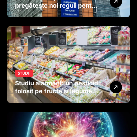
pregătește noi reguli pentru
tutun și țigările electronice
STUDII
Studiu alarmant: un pesticid
folosit pe fructe și legume
ar putea afecta dezvoltarea
creierului copiilor încă
dinainte de naștere