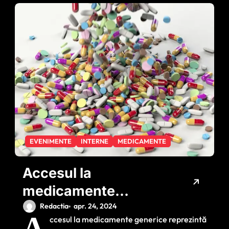
EVENIMENTE
INTERNE
MEDICAMENTE
Accesul la
medicamente
generice, o prioritate
Redactia
apr. 24, 2024
A
ccesul la medicamente generice reprezintă
pentru Ministerul