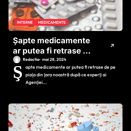
INTERNE
MEDICAMENTE
Şapte medicamente
ar putea fi retrase din
România / Solicitarea
Redactia
mai 28, 2024
Ş
apte medicamente ar putea fi retrase de pe
Comisiei Europene
piaţa din ţara noastră după ce experţi ai
Agenţiei...