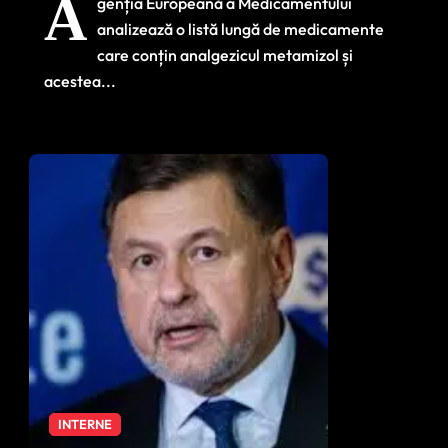
A
genția Europeană a Medicamentului
scoase de pe piață –
analizează o listă lungă de medicamente
care ar fi motivul
care conțin analgezicul metamizol și
acestea...
INTERNE