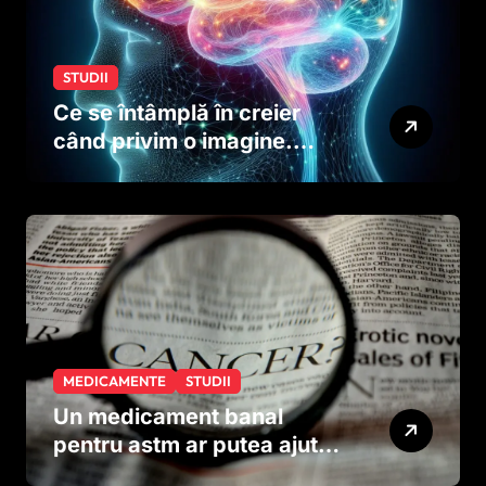
STUDII
Ce se întâmplă în creier
când privim o imagine.
Studiul care explică rolul
neuronilor
MEDICAMENTE
STUDII
Un medicament banal
pentru astm ar putea ajuta
în lupta împotriva