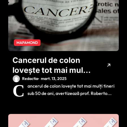
MAPAMOND
Cancerul de colon
lovește tot mai mulți
tineri. Principalele
Redactia
mart. 13, 2025
C
ancerul de colon lovește tot mai mulți tineri
cauze
sub 50 de ani, avertizează prof. Roberto...