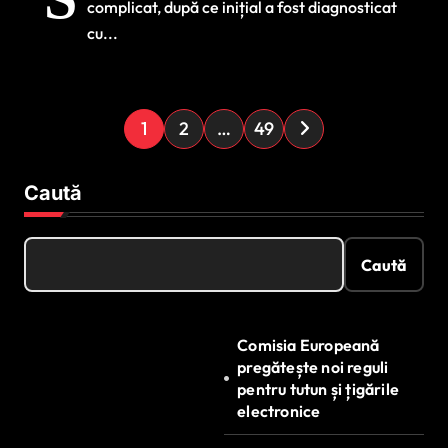
complicat, după ce inițial a fost diagnosticat
Francisc și cum se
cu...
tratează
P
1
2
…
49
a
g
Caută
i
n
Caută
a
ț
Comisia Europeană
i
pregătește noi reguli
e
pentru tutun și țigările
electronice
a