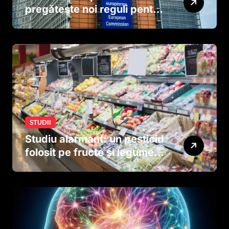
pregătește noi reguli pentru
tutun și țigările electronice
STUDII
Studiu alarmant: un pesticid
folosit pe fructe și legume
ar putea afecta dezvoltarea
creierului copiilor încă
dinainte de naștere