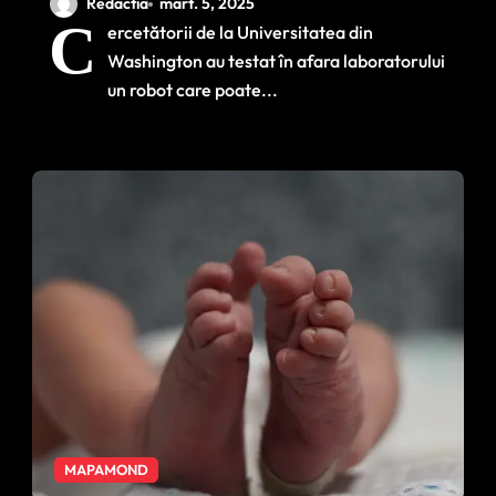
care poate ajuta
Redactia
mart. 5, 2025
C
ercetătorii de la Universitatea din
persoanele cu
Washington au testat în afara laboratorului
dizabilități motorii să
un robot care poate...
se hrănească
singure
MAPAMOND