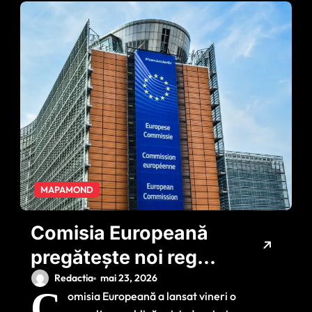
MAPAMOND
Comisia Europeană
pregătește noi reguli
pentru tutun și
Redactia
mai 23, 2026
C
omisia Europeană a lansat vineri o
țigările electronice