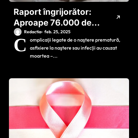
Raport îngrijorător:
Aproape 76.000 de
copii mor în Europa
Redactia
feb. 25, 2025
C
omplicaţii legate de o naştere prematură,
înaintea vârstei de
asfixiere la naştere sau infecţii au cauzat
cinci ani
moartea –...