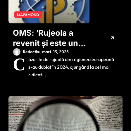
MAPAMOND
OMS: ‘Rujeola a
revenit și este un
semnal de alarmă’
Redactia
mart. 13, 2025
C
azurile de rujeolă din regiunea europeană
s-au dublat în 2024, ajungând la cel mai
ridicat...