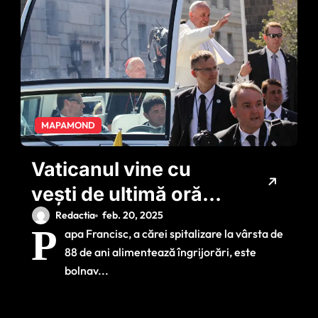
MAPAMOND
Vaticanul vine cu
vești de ultimă oră
despre starea de
Redactia
feb. 20, 2025
P
apa Francisc, a cărei spitalizare la vârsta de
sănătate a Papei
88 de ani alimentează îngrijorări, este
Francisc / Ce arată
bolnav...
analizele