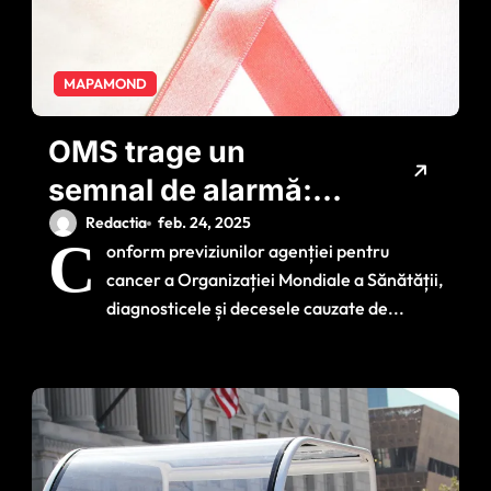
MAPAMOND
OMS trage un
semnal de alarmă:
Numărului deceselor
Redactia
feb. 24, 2025
C
onform previziunilor agenției pentru
cauzate de cancerul
cancer a Organizației Mondiale a Sănătății,
de sân crește la nivel
diagnosticele și decesele cauzate de...
mondial