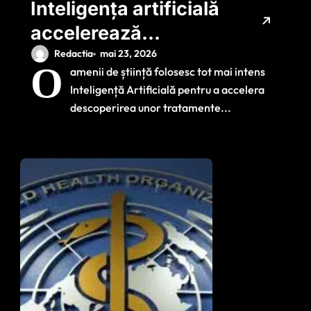
Inteligența artificială
accelerează
căutarea
Redactia
mai 23, 2026
O
amenii de știință folosesc tot mai intens
tratamentelor pentru
Inteligență Artificială pentru a accelera
boli neurologice
descoperirea unor tratamente...
grave. Cercetătorii
speră la descoperiri
în ani, nu în decenii