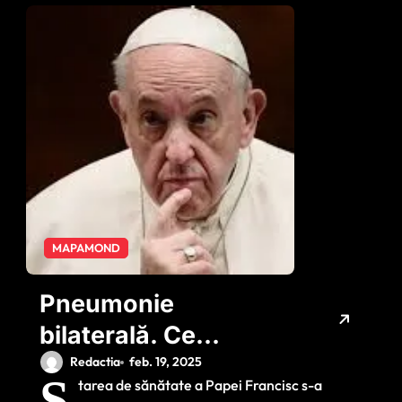
MAPAMOND
Pneumonie
bilaterală. Ce
înseamnă
Redactia
feb. 19, 2025
S
tarea de sănătate a Papei Francisc s-a
diagnosticul Papei