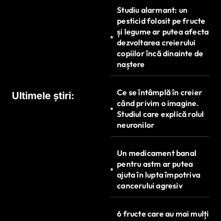
r
Studiu alarmant: un
t
pesticid folosit pe fructe
și legume ar putea afecta
i
dezvoltarea creierului
c
copiilor încă dinainte de
naștere
o
l
Ce se întâmplă în creier
Ultimele știri:
e
când privim o imagine.
Studiul care explică rolul
neuronilor
Un medicament banal
pentru astm ar putea
ajuta în lupta împotriva
cancerului agresiv
6 fructe care au mai mulți