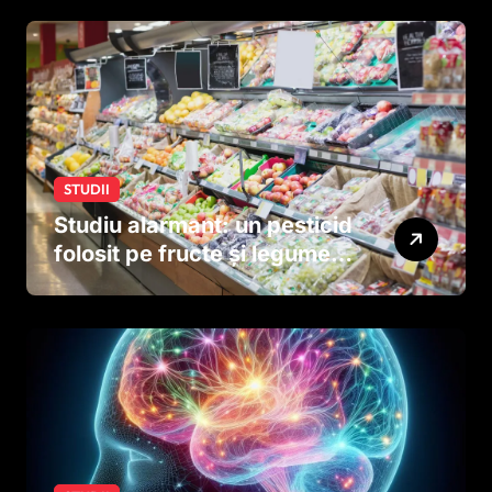
STUDII
Studiu alarmant: un pesticid
folosit pe fructe și legume
ar putea afecta dezvoltarea
creierului copiilor încă
dinainte de naștere