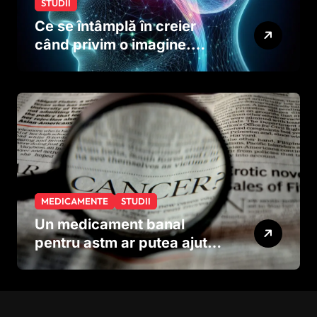
STUDII
Ce se întâmplă în creier
când privim o imagine.
Studiul care explică rolul
neuronilor
MEDICAMENTE
STUDII
Un medicament banal
pentru astm ar putea ajuta
în lupta împotriva
cancerului agresiv