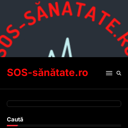
Sari
la
conținut
SOS-sănătate.ro
Caută