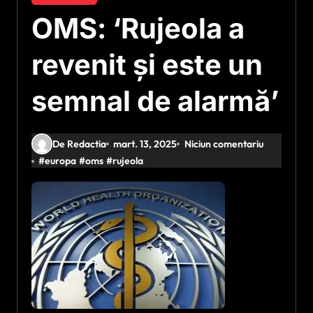
OMS: ‘Rujeola a
revenit și este un
semnal de alarmă’
De Redactia
mart. 13, 2025
Niciun comentariu
#
europa
#
oms
#
rujeola