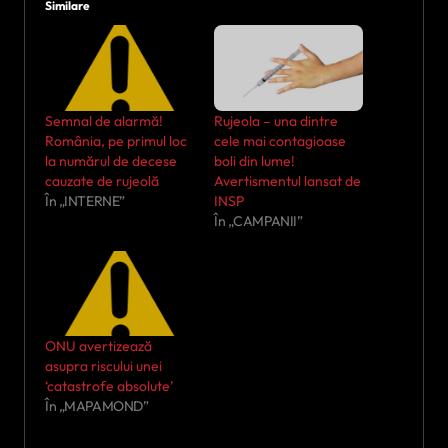
Similare
Semnal de alarmă!
Rujeola – una dintre
România, pe primul loc
cele mai contagioase
la numărul de decese
boli din lume!
cauzate de rujeolă
Avertismentul lansat de
În „INTERNE”
INSP
În „CAMPANII”
ONU avertizează
asupra riscului unei
‘catastrofe absolute’
În „MAPAMOND”