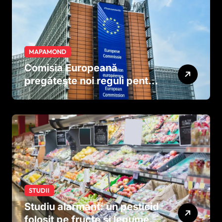
MAPAMOND
Comisia Europeană
pregătește noi reguli pentru
tutun și țigările electronice
STUDII
Studiu alarmant: un pesticid
folosit pe fructe și legume