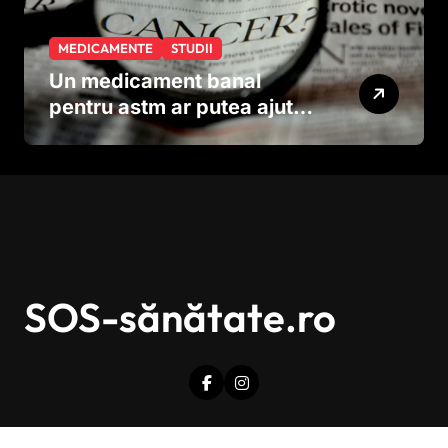
MEDICAMENTE
STUDII
Un medicament banal
pentru astm ar putea ajuta
în lupta împotriva
cancerului agresiv
SOS-sănătate.ro