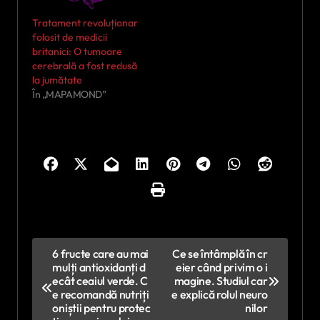
Tratament revoluționar
folosit de medicii
britanici: O tumoare
cerebrală a fost redusă
la jumătate
În „MAPAMOND”
N
6 fructe care au mai
Ce se întâmplă în cr
mulți antioxidanți d
eier când privim o i
a
ecât ceaiul verde. C
magine. Studiul car
v
e recomandă nutriți
e explică rolul neuro
oniștii pentru protec
nilor
i