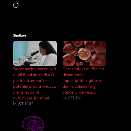
Încarc...
Similare
Descoperire incredibilă
Cercetătorii au făcut o
după 5 ani de studiu: O
descoperire
proteină umană are
importantă: legătura
potenţialul de a vindeca
dintre colesterol și
alergiile, bolile
cancerul de vezică
autoimune şi astmul
În „STUDII”
În „STUDII”