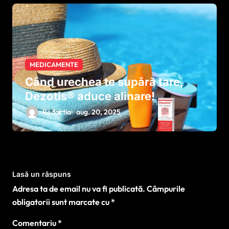
MEDICAMENTE
Când urechea te supără tare,
Dezotis® aduce alinare!
Redactia
aug. 20, 2025
Lasă un răspuns
Adresa ta de email nu va fi publicată.
Câmpurile
obligatorii sunt marcate cu
*
Comentariu
*