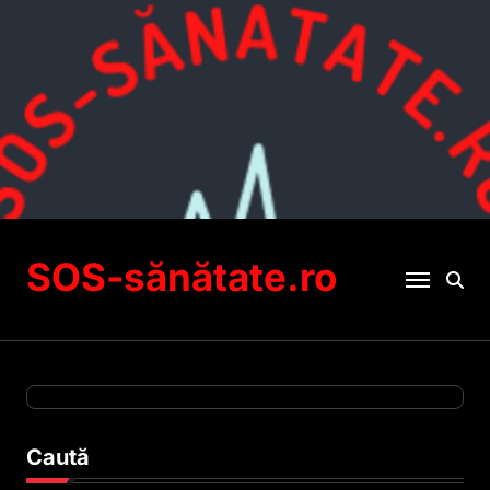
Sari
la
conținut
SOS-sănătate.ro
Caută