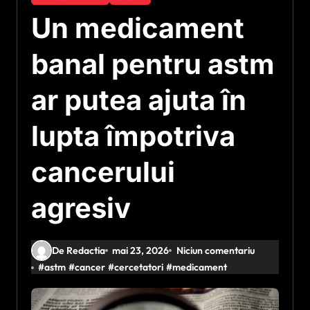
Un medicament
banal pentru astm
ar putea ajuta în
lupta împotriva
cancerului
agresiv
De Redactia
mai 23, 2026
Niciun comentariu
#
astm
#
cancer
#
cercetatori
#
medicament