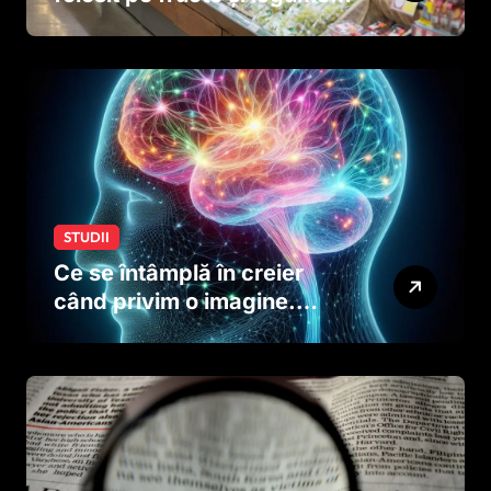
ar putea afecta dezvoltarea
creierului copiilor încă
dinainte de naștere
STUDII
Ce se întâmplă în creier
când privim o imagine.
Studiul care explică rolul
neuronilor