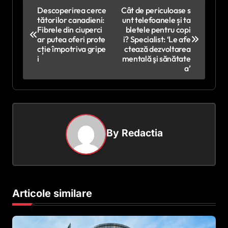
N
Descoperirea cerce
Cât de periculoase s
tătorilor canadieni:
unt telefoanele și ta
a
Fibrele din ciuperci
bletele pentru copi
v
ar putea oferi prote
i? Specialist: ‘Le afe
cție împotriva gripe
ctează dezvoltarea
i
i
mentală şi sănătate
a’
g
a
r
e
By
Redactia
î
n
a
r
Articole similare
t
i