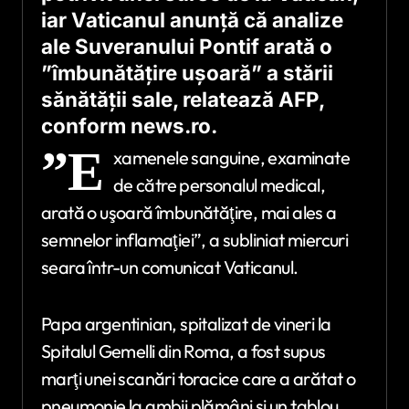
iar Vaticanul anunţă că analize
ale Suveranului Pontif arată o
”îmbunătăţire uşoară” a stării
sănătăţii sale, relatează AFP,
conform news.ro.
”E
xamenele sanguine, examinate
de către personalul medical,
arată o uşoară îmbunătăţire, mai ales a
semnelor inflamaţiei”, a subliniat miercuri
seara într-un comunicat Vaticanul.
Papa argentinian, spitalizat de vineri la
Spitalul Gemelli din Roma, a fost supus
marţi unei scanări toracice care a arătat o
pneumonie la ambii plămâni şi un tablou