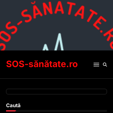
Sari
la
conținut
SOS-sănătate.ro
Caută