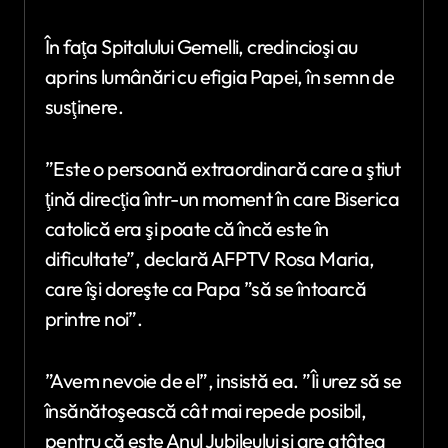
În faţa Spitalului Gemelli, credincioşi au
aprins lumânări cu efigia Papei, în semn de
susţinere.
”Este o persoană extraordinară care a ştiut
ţină direcţia într-un moment în care Biserica
catolică era şi poate că încă este în
dificultate”, declară AFPTV Rosa Maria,
care îşi doreşte ca Papa ”să se întoarcă
printre noi”.
”Avem nevoie de el”, insistă ea. ”Îi urez să se
însănătoşească cât mai repede posibil,
pentru că este Anul Jubileului şi are atâtea