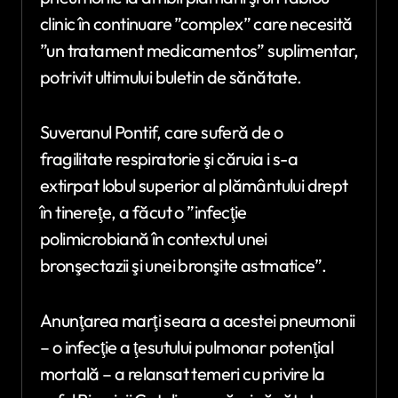
clinic în continuare ”complex” care necesită
”un tratament medicamentos” suplimentar,
potrivit ultimului buletin de sănătate.
Suveranul Pontif, care suferă de o
fragilitate respiratorie şi căruia i s-a
extirpat lobul superior al plământului drept
în tinereţe, a făcut o ”infecţie
polimicrobiană în contextul unei
bronşectazii şi unei bronşite astmatice”.
Anunţarea marţi seara a acestei pneumonii
– o infecţie a ţesutului pulmonar potenţial
mortală – a relansat temeri cu privire la