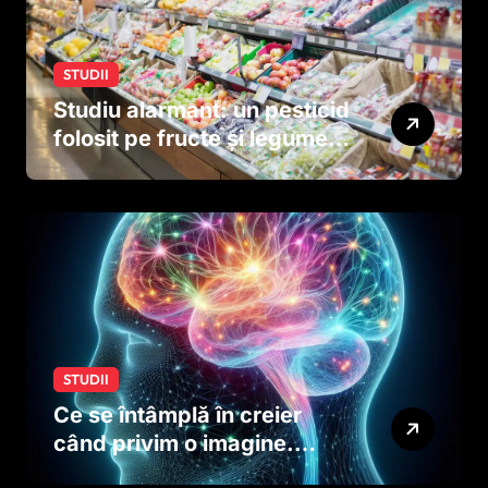
STUDII
Studiu alarmant: un pesticid
folosit pe fructe și legume
ar putea afecta dezvoltarea
creierului copiilor încă
dinainte de naștere
STUDII
Ce se întâmplă în creier
când privim o imagine.
Studiul care explică rolul