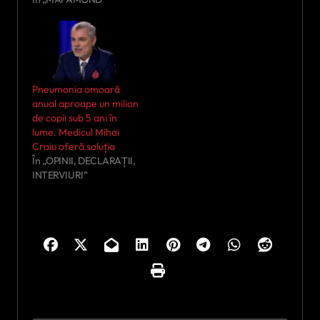
bronhiilor. Potrivit
ultimului buletin medical
emis de Sala de Presă a
Vaticanului, Suveranul
Pontif a fost diagnosticat
cu pneumonie bilaterală
Pneumonia omoară
în stadiu incipient, după
anual aproape un milion
ce inițial fusese
de copii sub 5 ani în
identificată o infecție…
lume. Medicul Mihai
Craiu oferă soluția
În „OPINII, DECLARAȚII,
INTERVIURI”