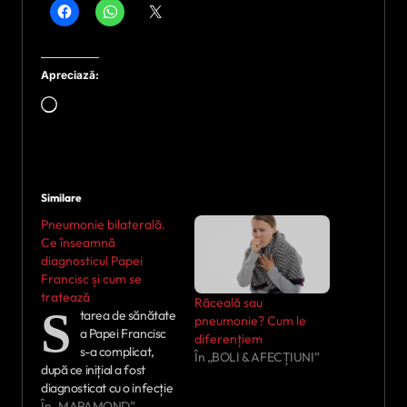
Apreciază:
Încarc...
Similare
Pneumonie bilaterală.
Ce înseamnă
diagnosticul Papei
Francisc și cum se
tratează
Răceală sau
S
tarea de sănătate
pneumonie? Cum le
a Papei Francisc
diferențiem
s-a complicat,
În „BOLI & AFECȚIUNI”
după ce inițial a fost
diagnosticat cu o infecție
polimicrobiană la nivelul
În „MAPAMOND”