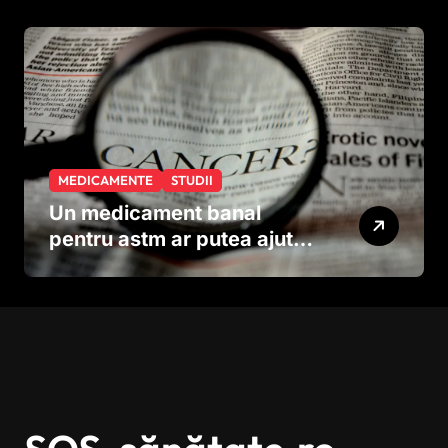
neuronilor
MEDICAMENTE
STUDII
Un medicament banal
pentru astm ar putea ajuta
în lupta împotriva
cancerului agresiv