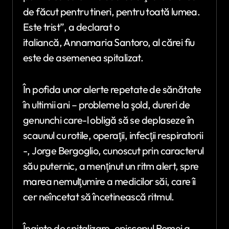
de făcut pentru tineri, pentru toată lumea.
Este trist”, a declarat o
italiancă, Annamaria Santoro, al cărei fiu
este de asemenea spitalizat.
În pofida unor alerte repetate de sănătate
în ultimii ani – probleme la şold, dureri de
genunchi care-l obligă să se deplaseze în
scaunul cu rotile, operaţii, infecţii respiratorii
-, Jorge Bergoglio, cunoscut prin caracterul
său puternic, a menţinut un ritm alert, spre
marea nemulţumire a medicilor săi, care îi
cer neîncetat să încetinească ritmul.
Înainte de spitalizare, episcopul Romei a