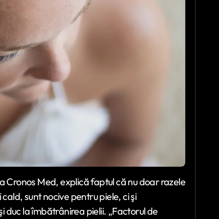
ica Cronos Med, explică faptul că nu doar razele
 cald, sunt nocive pentru piele, ci şi
ă şi duc la îmbătrânirea pielii. „Factorul de