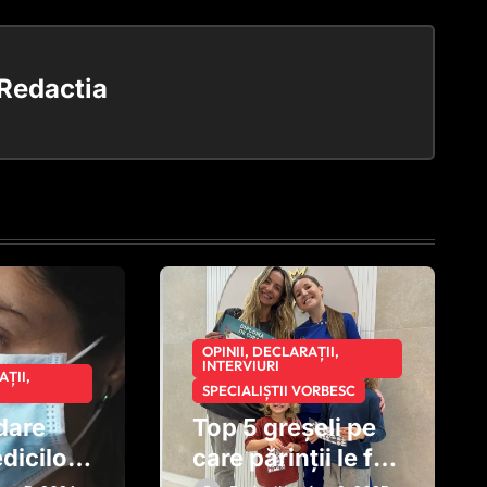
Redactia
OPINII, DECLARAȚII,
INTERVIURI
AȚII,
SPECIALIȘTII VORBESC
dare
Top 5 greșeli pe
dicilor:
care părinții le fac