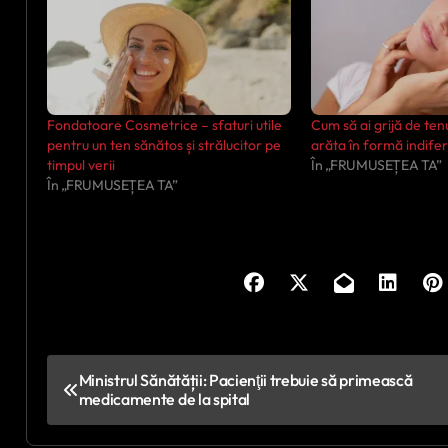
Fondatoare Cosmetrice – sfaturi utile
Cum să ai grijă de ten
pentru un ten sănătos și strălucitor pe
arăta în formă indife
timpul verii
În „FRUMUSEȚEA TA”
În „FRUMUSEȚEA TA”
N
Ministrul Sănătății: Pacienţii trebuie să primească
medicamente de la spital
a