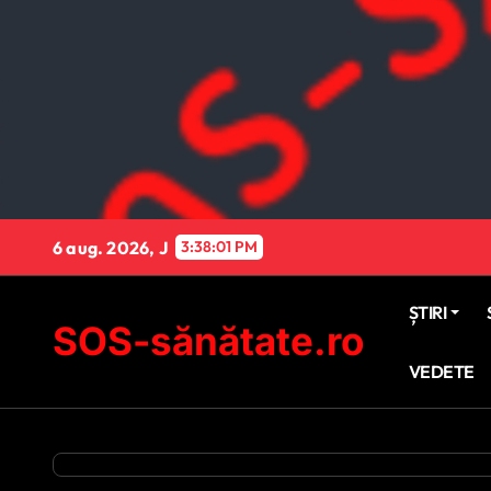
Sari
la
conținut
6 aug. 2026, J
3:38:02 PM
ȘTIRI
SOS-sănătate.ro
VEDETE