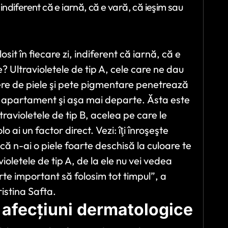
i, indiferent că e iarnă, că e vară, că ieşim sau
osit în fiecare zi, indiferent că iarnă, că e
? Ultravioletele de tip A, cele care ne dau
re de piele şi pete pigmentare penetrează
a apartament şi aşa mai departe. Ăsta este
ravioletele de tip B, acelea pe care le
ai un factor direct. Vezi: îţi înroşeşte
că n-ai o piele foarte deschisă la culoare te
violetele de tip A, de la ele nu vei vedea
arte important să folosim tot timpul”, a
ristina Safta.
u afecțiuni dermatologice