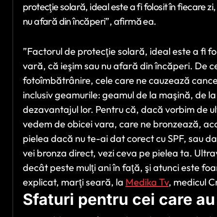
protecţie solară, ideal este a fi folosit în fiecare z
nu afară din încăperi”, afirmă ea.
”Factorul de protecţie solară, ideal este a fi fol
vară, că ieşim sau nu afară din încăperi. De ce
fotoîmbătrânire, cele care ne cauzează cance
inclusiv geamurile: geamul de la maşină, de l
dezavantajul lor. Pentru că, dacă vorbim de ult
vedem de obicei vara, care ne bronzează, acolo 
pielea dacă nu te-ai dat corect cu SPF, sau da
vei bronza direct, vezi ceva pe pielea ta. Ultra
decât peste mulţi ani în faţă, şi atunci este fo
explicat, marţi seară, la
Medika Tv
, medicul C
Sfaturi pentru cei care a