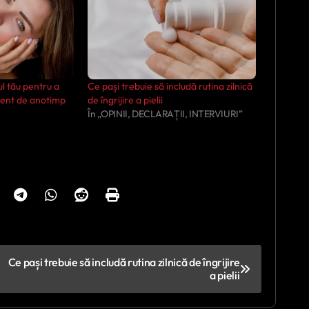
ul tău pentru a
Ce pași trebuie să includă rutina zilnică
rent de anotimp
de îngrijire a pielii
În „OPINII, DECLARAȚII, INTERVIURI”
Ce pași trebuie să includă rutina zilnică de îngrijire
a pielii