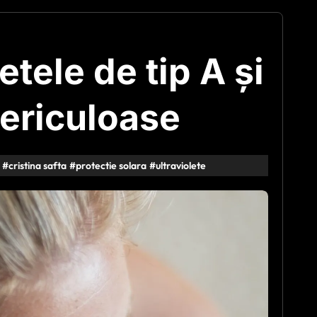
etele de tip A şi
periculoase
#
cristina safta
#
protectie solara
#
ultraviolete