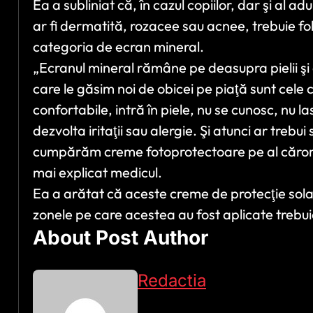
Ea a subliniat că, în cazul copiilor, dar şi al a
ar fi dermatită, rozacee sau acnee, trebuie fol
categoria de ecran mineral.
„Ecranul mineral rămâne pe deasupra pielii şi 
care le găsim noi de obicei pe piaţă sunt cele c
confortabile, intră în piele, nu se cunosc, nu la
dezvolta iritaţii sau alergie. Şi atunci ar trebui 
cumpărăm creme fotoprotectoare pe al căror 
mai explicat medicul.
Ea a arătat că aceste creme de protecţie sola
zonele pe care acestea au fost aplicate trebui
About Post Author
Redactia