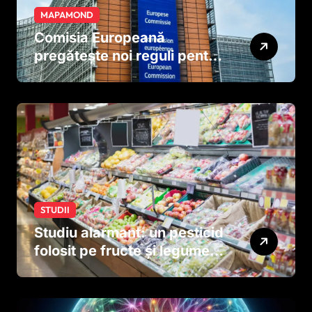
MAPAMOND
Comisia Europeană
pregătește noi reguli pentru
tutun și țigările electronice
STUDII
Studiu alarmant: un pesticid
folosit pe fructe și legume
ar putea afecta dezvoltarea
creierului copiilor încă
dinainte de naștere