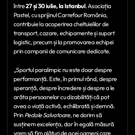
între
27 și 30 iulie, la Istanbul
. Asociația
Pastel, cu sprijinul Carrefour România,
contribuie la acoperirea cheltuielilor de
transport, cazare, echipamente și suport
logistic, precum și la promovarea echipei
prin campanii de comunicare dedicate.
„Sportul paralimpic nu este doar despre
performanță. Este, în primul rând, despre
speranță, despre încredere și despre a le
arăta persoanelor cu dizabilități că pot
avea o viață activă, echilibrată și demnă.
Prin
Pedale Salvatoare
, ne dorim să
susținem excelența, dar în egală măsură
vrem să fim alături de acei oameni care