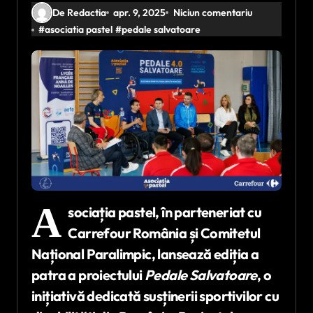
De Redactia
apr. 9, 2025
Niciun comentariu
#
asociatia pastel
#
pedale salvatoare
A
sociaț
ia pastel,
în parteneriat cu
Carrefour România și Comitetul
Național Paralimpic, lansează ediția a
patra a proiectului
Pedale Salvatoare
, o
ini
ț
iativ
ă
dedicat
ă
sus
ținerii sportivilor cu