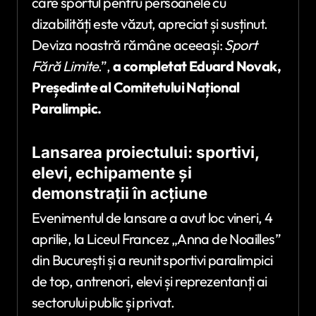
care sportul pentru persoanele cu
dizabilități este văzut, apreciat și susținut.
Deviza noastră rămâne aceeași:
Sport
F
ără
Limite
.”,
a completat Eduard Novak,
Pre
ședinte al Comitetului Naț
ional
Paralimpic.
Lansarea proiectului: sportivi,
elevi, echipamente ș
i
demonstra
ții în acțiune
Evenimentul de lansare a avut loc vineri, 4
aprilie, la Liceul Francez „Anna de Noailles”
din București și a reunit sportivi paralimpici
de top, antrenori, elevi și reprezentanți ai
sectorului public și privat.