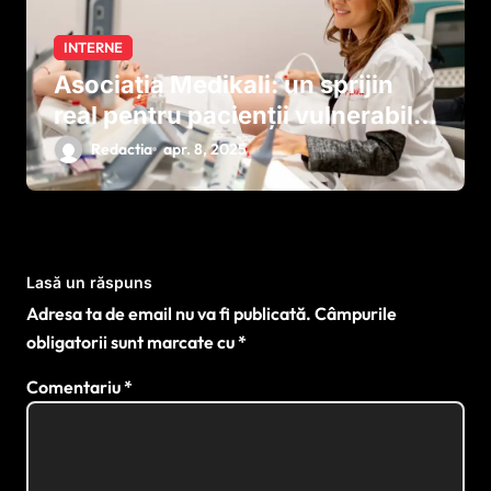
INTERNE
Asociația Medikali: un sprijin
real pentru pacienții vulnerabili
din România
Redactia
apr. 8, 2025
Lasă un răspuns
Adresa ta de email nu va fi publicată.
Câmpurile
obligatorii sunt marcate cu
*
Comentariu
*