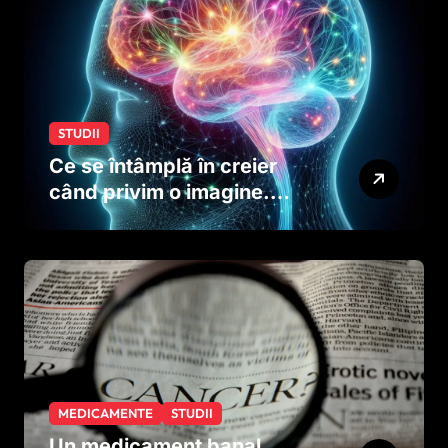
STUDII
Ce se întâmplă în creier
când privim o imagine.
Studiul care explică rolul
neuronilor
MEDICAMENTE
STUDII
Un medicament banal