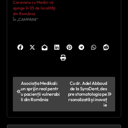
Caravana cu Medici va
ajunge în 35 de localităţi
din România
În „CAMPANII”
N
Asociația Medikali:
Cu dr. Adel Abboud
un sprijin real pentr
de la SyroDent, des
a
u pacienții vulnerabi
pre stomatologia pe
v
li din România
rsonalizată și inovaț
ie
i
g