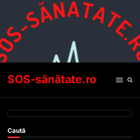
Sari
la
conținut
SOS-sănătate.ro
Caută