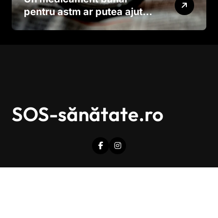
pentru astm ar putea ajuta
în lupta împotriva
cancerului agresiv
SOS-sănătate.ro
Drepturi de autor © Toate drepturile sunt rezervate.
|
Newsxo
de
Themeansar
.