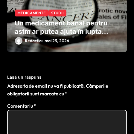
MEDICAMENTE
STUDII
Un medicament banal pentru
astm ar putea ajuta în lupta
împotriva cancerului agresiv
Redactia
mai 23, 2026
Lasă un răspuns
Adresa ta de email nu va fi publicată.
Câmpurile
obligatorii sunt marcate cu
*
Comentariu
*