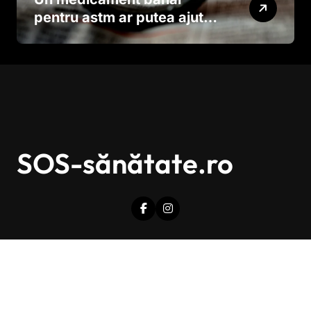
pentru astm ar putea ajuta
în lupta împotriva
cancerului agresiv
SOS-sănătate.ro
Drepturi de autor © Toate drepturile sunt rezervate.
|
Newsxo
de
Themeansar
.