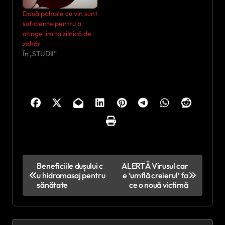
Două pahare cu vin sunt
suficiente pentru a
atinge limita zilnică de
zahăr
În „STUDII”
N
Beneficiile dușului c
ALERTĂ Virusul car
u hidromasaj pentru
e ‘umflă creierul’ fa
a
sănătate
ce o nouă victimă
v
i