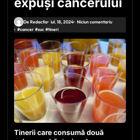
expuși cancerului
De Redactia
iul. 18, 2024
Niciun comentariu
#
cancer
#
suc
#
tineri
Tinerii care consumă două