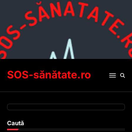
Sari
la
conținut
SOS-sănătate.ro
Caută