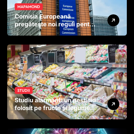
MAPAMOND
Comisia Europeană
pregătește noi reguli pentru
tutun și țigările electronice
STUDII
Studiu alarmant: un pesticid
folosit pe fructe și legume
ar putea afecta dezvoltarea
creierului copiilor încă
dinainte de naștere