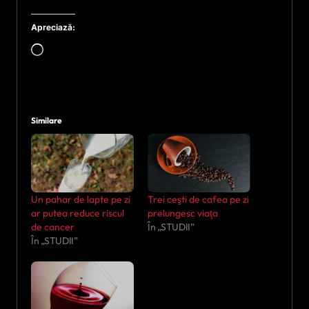
Apreciază:
Încarc...
Similare
Un pahar de lapte pe zi
Trei ceşti de cafea pe zi
ar putea reduce riscul
prelungesc viaţa
de cancer
În „STUDII”
În „STUDII”