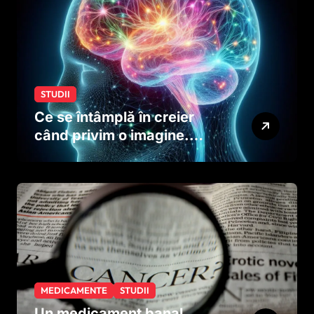
STUDII
Ce se întâmplă în creier
când privim o imagine.
Studiul care explică rolul
neuronilor
MEDICAMENTE
STUDII
Un medicament banal