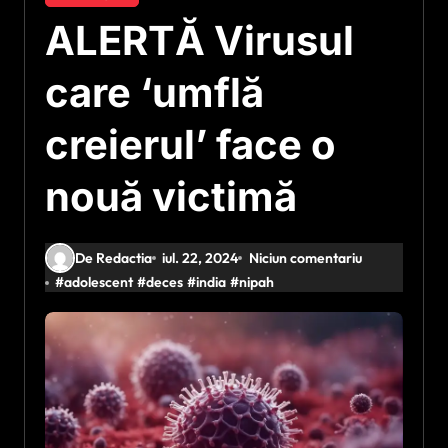
ALERTĂ Virusul
care ‘umflă
creierul’ face o
nouă victimă
De Redactia
iul. 22, 2024
Niciun comentariu
#
adolescent
#
deces
#
india
#
nipah