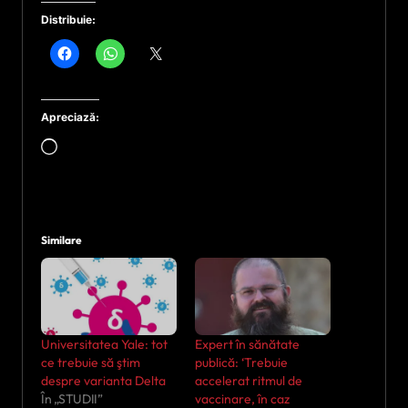
Distribuie:
Apreciază:
Încarc...
Similare
Universitatea Yale: tot
Expert în sănătate
ce trebuie să ştim
publică: ‘Trebuie
despre varianta Delta
accelerat ritmul de
În „STUDII”
vaccinare, în caz