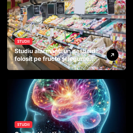
STUDII
Studiu alarmant: un pesticid
folosit pe fructe și legume
ar putea afecta dezvoltarea
creierului copiilor încă
dinainte de naștere
STUDII