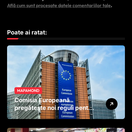
Află cum sunt procesate datele comentariilor tale
.
Poate ai ratat:
MAPAMOND
Comisia Europeană
pregătește noi reguli pentru
tutun și țigările electronice