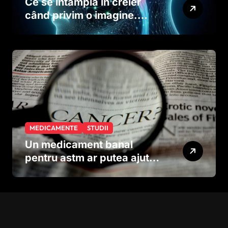
Ce se întâmplă în creier
când privim o imagine.
Studiul care explică rolul
neuronilor
MEDICAMENTE
STUDII
Un medicament banal
pentru astm ar putea ajuta
în lupta împotriva
cancerului agresiv