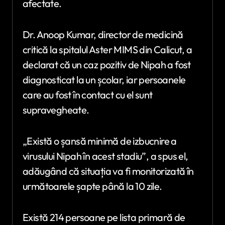
afectate.
Dr. Anoop Kumar, director de medicină
critică la spitalul Aster MIMS din Calicut, a
declarat că un caz pozitiv de Nipah a fost
diagnosticat la un școlar, iar persoanele
care au fost în contact cu el sunt
supravegheate.
„Există o șansă minimă de izbucnire a
virusului Nipah în acest stadiu”, a spus el,
adăugând că situația va fi monitorizată în
următoarele șapte până la 10 zile.
Există 214 persoane pe lista primară de