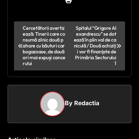
N
Cercetătorii avertiz
Spitalul “Grigore Al
ează: Tinerii care co
exandrescu” se dot
a
nsumă zilnic două p
ează în plin val de ca
v
ahare cu băuturi car
niculă / Două achiziţi
bogazoase, de două
i vor fi finanţate de
i
ori mai expuși cance
Primăria Sectorului
rului
1
g
a
r
e
By
Redactia
î
n
a
r