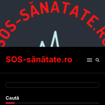
Sari
la
conținut
SOS-sănătate.ro
Caută