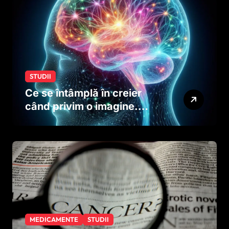
dinainte de naștere
STUDII
Ce se întâmplă în creier
când privim o imagine.
Studiul care explică rolul
neuronilor
MEDICAMENTE
STUDII