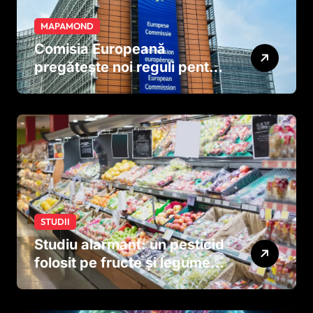
MAPAMOND
Comisia Europeană
pregătește noi reguli pentru
tutun și țigările electronice
STUDII
Studiu alarmant: un pesticid
folosit pe fructe și legume
ar putea afecta dezvoltarea
creierului copiilor încă