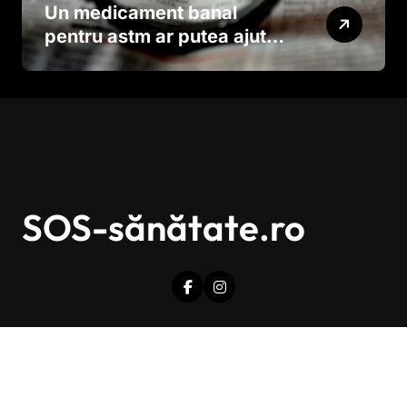
Un medicament banal
pentru astm ar putea ajuta
în lupta împotriva
cancerului agresiv
SOS-sănătate.ro
Drepturi de autor © Toate drepturile sunt rezervate.
|
Newsxo
de
Themeansar
.