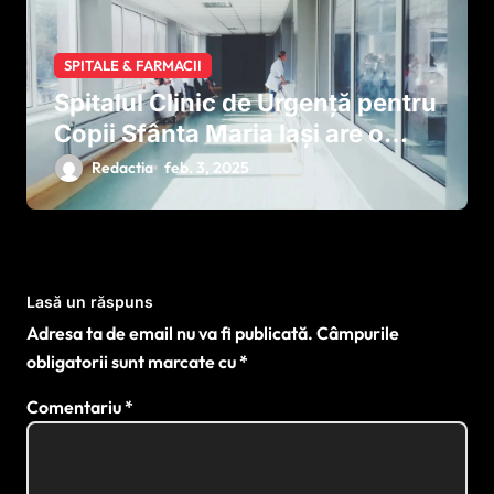
SPITALE & FARMACII
Spitalul Clinic de Urgență pentru
Copii Sfânta Maria Iași are o
nouă Unitate de Primiri Urgenţe
Redactia
feb. 3, 2025
Lasă un răspuns
Adresa ta de email nu va fi publicată.
Câmpurile
obligatorii sunt marcate cu
*
Comentariu
*