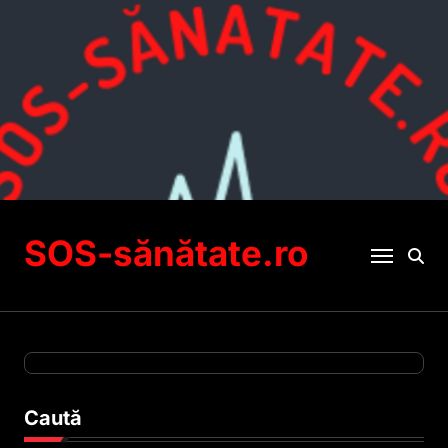
Sari
la
conținut
SOS-sănătate.ro
Caută