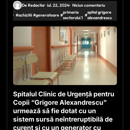
De Redactia
iul. 22, 2024
Niciun comentariu
primaria
spital grigore
#
achizitii
#
generatoare
#
#
sectorului 1
alexandrescu
Spitalul Clinic de Urgenţă pentru
Copii “Grigore Alexandrescu”
urmează să fie dotat cu un
sistem sursă neîntreruptibilă de
curent şi cu un generator cu