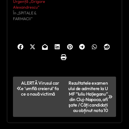
Urgență „Grigore
Alexandrescu”
În „SPITALE &
FARMACII”
N
ALERTĂ Virusul car
Rezultatele examen
e ‘umflă creierul’ fa
ului de admitere la U
a
ce o nouă victimă
MF ”Iuliu Haţieganu”
v
din Cluj-Napoca, afi
şate / Câți candidați
i
au obținut nota 10
g
a