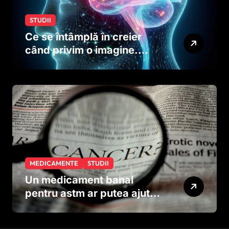
STUDII
Ce se întâmplă în creier
când privim o imagine.
Studiul care explică rolul
neuronilor
MEDICAMENTE
STUDII
Un medicament banal
pentru astm ar putea ajuta
în lupta împotriva
cancerului agresiv