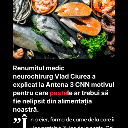
Renumitul medic
neurochirurg Vlad Ciurea a
explicat la Antena 3 CNN motivul
pentru care
pește
le ar trebui să
fie nelipsit din alimentația
noastră.
”Î
n creier, forma de carne de la care îi
vine proteina, îi vine de la pește. Cei