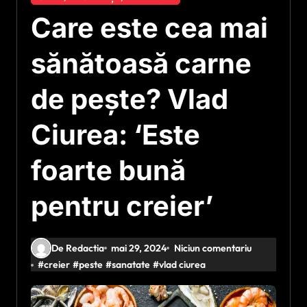
Care este cea mai
sănătoasă carne
de pește? Vlad
Ciurea: ‘Este
foarte bună
pentru creier’
De Redactia
mai 29, 2024
Niciun comentariu
#
creier
#
peste
#
sanatate
#
vlad ciurea