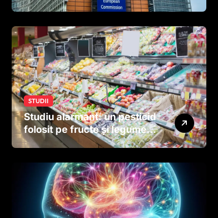
tutun și țigările electronice
STUDII
Studiu alarmant: un pesticid
folosit pe fructe și legume
ar putea afecta dezvoltarea
creierului copiilor încă
dinainte de naștere