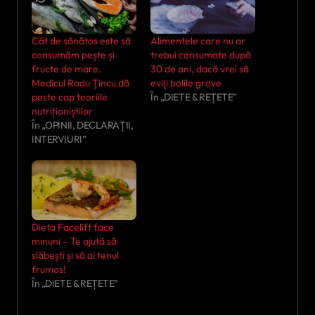
Cât de sănătos este să
Alimentele care nu ar
consumăm pește și
trebui consumate după
fructe de mare.
30 de ani, dacă vrei să
Medicul Radu Țincu dă
eviţi bolile grave
peste cap teoriile
În „DIETE & REȚETE”
nutriționiștilor
În „OPINII, DECLARAȚII,
INTERVIURI”
Dieta Facelift face
minuni – Te ajută să
slăbești și să ai tenul
frumos!
În „DIETE & REȚETE”