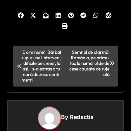
N
‘E o minune’. Bărbat
Semnal de alarmă!
supus unei intervenţi
România, pe primul
a
i dificile pe creier, la
loc la numărul de de
v
Iaşi. I s-a extras o tu
cese cauzate de ruje
moră de zece centi
olă
i
metri
g
a
r
e
By
Redactia
î