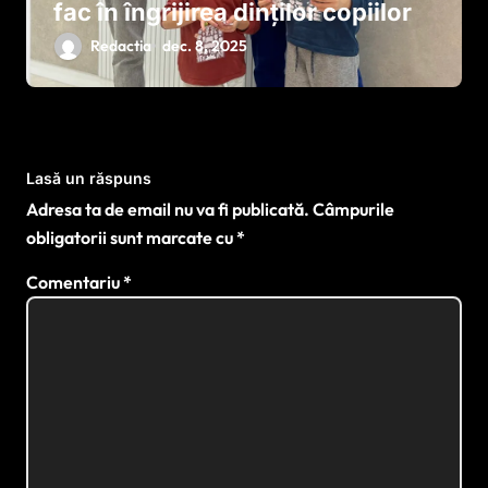
fac în îngrijirea dinților copiilor
Redactia
dec. 8, 2025
Lasă un răspuns
Adresa ta de email nu va fi publicată.
Câmpurile
obligatorii sunt marcate cu
*
Comentariu
*