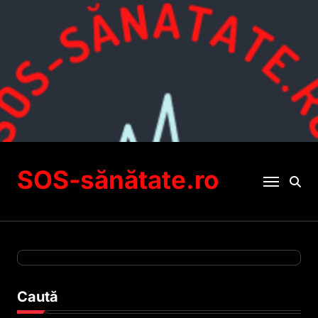
Sari
la
conținut
SOS-sănătate.ro
Caută