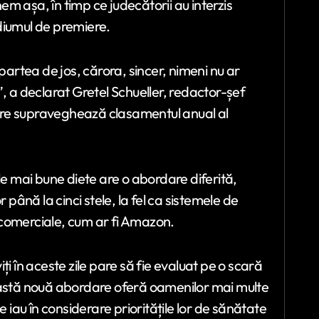
m așa, în timp ce judecătorii au interzis
podiumul de premiere.
partea de jos, cărora, sincer, nimeni nu ar
, a declarat Gretel Schueller, redactor-șef
are supraveghează clasamentul anual al
le mai bune diete are o abordare diferită,
 până la cinci stele, la fel ca sistemele de
 comerciale, cum ar fi Amazon.
i în aceste zile pare să fie evaluat pe o scară
ceastă nouă abordare oferă oamenilor mai multe
e iau în considerare prioritățile lor de sănătate