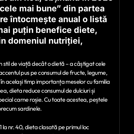
 cele mai bune” din partea
e întocmește anual o listă
mai puțin benefice diete,
in domeniul nutriției,
stil de viață decât o dietă – a câștigat cele
accentul pus pe consumul de fructe, legume,
nd în același timp importanța meselor cu familia
menea, dieta reduce consumul de dulciuri și
pecial carne roșie. Cu toate acestea, peștele
 precum sardinele.
. 1 la nr. 40, dieta clasată pe primul loc