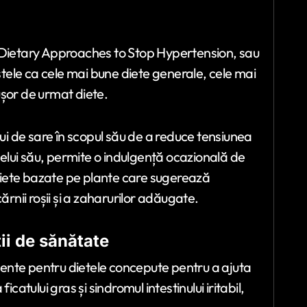
, Dietary Approaches to Stop Hypertension, sau
 stele ca cele mai bune diete generale, cele mai
ușor de urmat diete.
i de sare în scopul său de a reduce tensiunea
umelui său, permite o indulgență ocazională de
iete bazate pe plante care sugerează
ărnii roșii și a zaharurilor adăugate.
ii de sănătate
ente pentru dietele concepute pentru a ajuta
ficatului gras și sindromul intestinului iritabil,