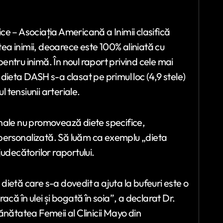
e – Asociația Americană a Inimii clasifică
a inimii, deoarece este 100% aliniată cu
ntru inimă. În noul raport privind cele mai
dieta DASH s-a clasat pe primul loc (4,9 stele)
l tensiunii arteriale.
nale nu promovează diete specifice,
personalizată. Să luăm ca exemplu „dieta
udecătorilor raportului.
ietă care s-a dovedit a ajuta la bufeuri este o
că în ulei și bogată în soia”, a declarat Dr.
ănătatea Femeii al Clinicii Mayo din