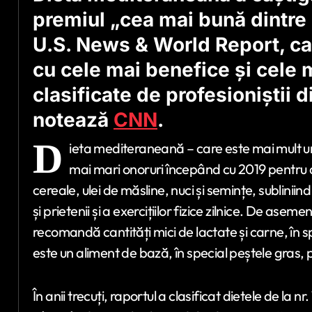
premiul „cea mai bună dintre
U.S. News & World Report, car
cu cele mai benefice și cele 
clasificate de profesioniștii d
notează
CNN
.
D
ieta mediteraneană – care este mai mult un 
mai mari onoruri începând cu 2019 pentru 
cereale, ulei de măsline, nuci și semințe, sublinii
și prietenii și a exercițiilor fizice zilnice. De ase
recomandă cantități mici de lactate și carne, în s
este un aliment de bază, în special peștele gras,
În anii trecuți, raportul a clasificat dietele de la nr