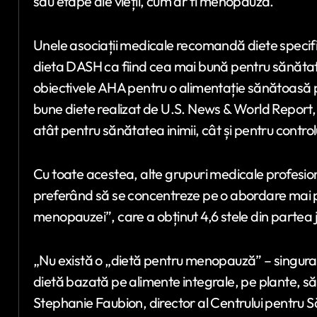
sau etape ale vieții, cum ar fi menopauza.
Unele asociații medicale recomandă diete specific
dieta DASH ca fiind cea mai bună pentru sănătate
obiectivele AHA pentru o alimentație sănătoasă pe
bune diete realizat de U.S. News & World Report, 
atât pentru sănătatea inimii, cât și pentru controlu
Cu toate acestea, alte grupuri medicale profesio
preferând să se concentreze pe o abordare mai 
menopauzei”, care a obținut 4,6 stele din partea j
„Nu există o „dietă pentru menopauză” – singura d
dietă bazată pe alimente integrale, pe plante, săra
Stephanie Faubion, director al Centrului pentru S