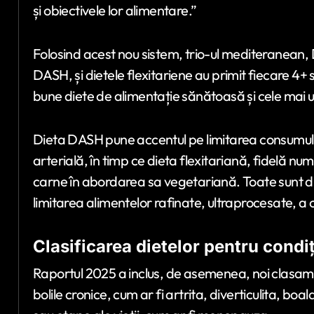
și obiectivele lor alimentare.”
Folosind acest nou sistem, trio-ul mediteranean
DASH, și dietele flexitariene au primit fiecare 4+
bune diete de alimentație sănătoasă și cele mai 
Dieta DASH pune accentul pe limitarea consumulu
arterială, în timp ce dieta flexitariană, fidelă n
carne în abordarea sa vegetariană. Toate sunt d
limitarea alimentelor rafinate, ultraprocesate, a c
Clasificarea dietelor pentru condiț
Raportul 2025 a inclus, de asemenea, noi clasam
bolile cronice, cum ar fi artrita, diverticulita, boala 