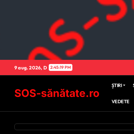
Sari
la
conținut
9 aug. 2026, D
2:45:20 PM
ȘTIRI
SOS-sănătate.ro
VEDETE