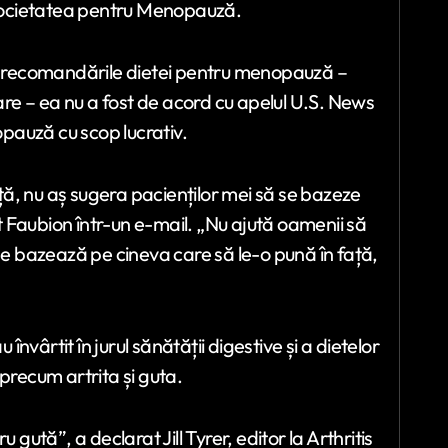
u Societatea pentru Menopauză.
re recomandările dietei pentru menopauză –
e – ea nu a fost de acord cu apelul U.S. News
pauză cu scop lucrativ.
ă, nu aș sugera pacienților mei să se bazeze
 Faubion într-un e-mail. „Nu ajută oamenii să
 se bazează pe cineva care să le-o pună în față,
 învârtit în jurul sănătății digestive și a dietelor
precum artrita și guta.
 gută”, a declarat Jill Tyrer, editor la Arthritis