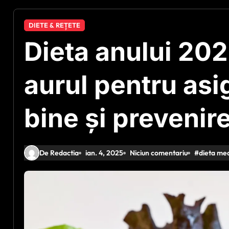
DIETE & REȚETE
Dieta anului 202
aurul pentru asi
bine și prevenire
De Redactia
ian. 4, 2025
Niciun comentariu
#
dieta me