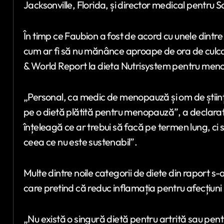
Jacksonville, Florida, și director medical pentr
În timp ce Faubion a fost de acord cu unele dint
cum ar fi să nu mănânce aproape de ora de culcar
& World Report la dieta Nutrisystem pentru meno
„Personal, ca medic de menopauză și om de științ
pe o dietă plătită pentru menopauză”, a declarat
înțeleagă ce ar trebui să facă pe termen lung, ci
ceea ce nu este sustenabil”.
Multe dintre noile categorii de diete din raport s-au
care pretind că reduc inflamația pentru afecțiuni 
„Nu există o singură dietă pentru artrită sau pentru