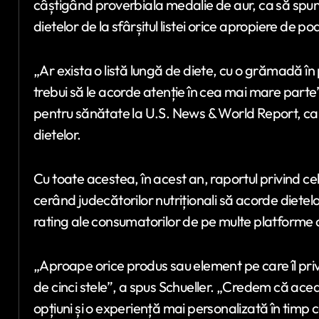
câștigând proverbiala medalie de aur, ca să spune
dietelor de la sfârșitul listei orice apropiere de 
„Ar exista o listă lungă de diete, cu o grămadă în 
trebui să le acorde atenție în cea mai mare parte”
pentru sănătate la U.S. News & World Report, c
dietelor.
Cu toate acestea, în acest an, raportul privind ce
cerând judecătorilor nutriționali să acorde dietelor
rating ale consumatorilor de pe multe platforme
„Aproape orice produs sau element pe care îl priviț
de cinci stele”, a spus Schueller. „Credem că a
opțiuni și o experiență mai personalizată în timp c