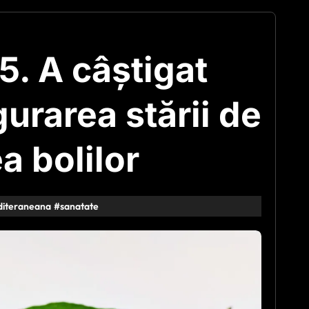
5. A câștigat
gurarea stării de
a bolilor
diteraneana
#
sanatate