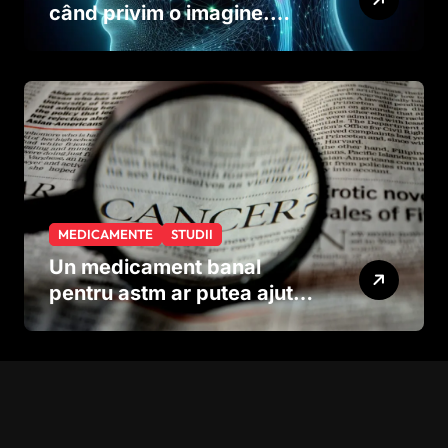
când privim o imagine.
Studiul care explică rolul
neuronilor
MEDICAMENTE
STUDII
Un medicament banal
pentru astm ar putea ajuta
în lupta împotriva
cancerului agresiv