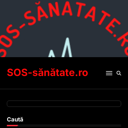
Sari
la
conținut
SOS-sănătate.ro
Caută