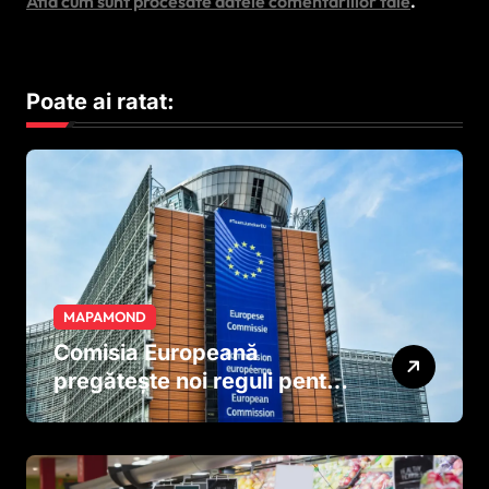
Află cum sunt procesate datele comentariilor tale
.
Poate ai ratat:
MAPAMOND
Comisia Europeană
pregătește noi reguli pentru
tutun și țigările electronice