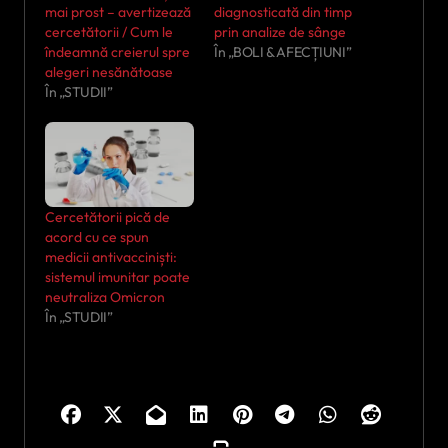
mai prost – avertizează
diagnosticată din timp
cercetătorii / Cum le
prin analize de sânge
îndeamnă creierul spre
În „BOLI & AFECȚIUNI”
alegeri nesănătoase
În „STUDII”
Cercetătorii pică de
acord cu ce spun
medicii antivacciniști:
sistemul imunitar poate
neutraliza Omicron
În „STUDII”