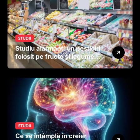
STUDII
Studiu alarmant: un pesticid
folosit pe fructe și legume
ar putea afecta dezvoltarea
creierului copiilor încă
dinainte de naștere
STUDII
Ce se întâmplă în creier