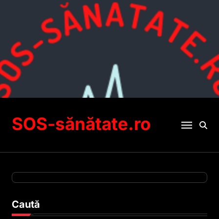
Sari
la
conținut
SOS-sănătate.ro
Caută