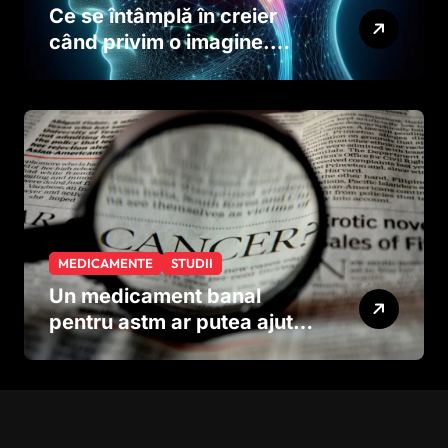
Ce se întâmplă în creier
când privim o imagine.
Studiul care explică rolul
neuronilor
MEDICAMENTE
STUDII
Un medicament banal
pentru astm ar putea ajuta
în lupta împotriva
cancerului agresiv