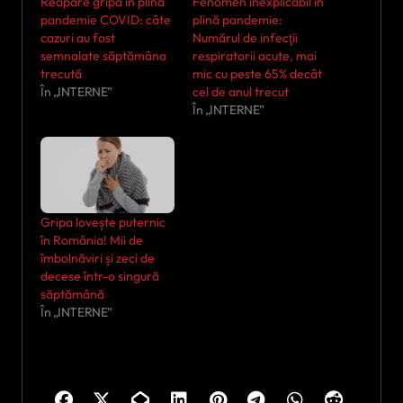
Reapare gripa în plină
Fenomen inexplicabil în
pandemie COVID: câte
plină pandemie:
cazuri au fost
Numărul de infecţii
semnalate săptămâna
respiratorii acute, mai
trecută
mic cu peste 65% decât
În „INTERNE”
cel de anul trecut
În „INTERNE”
Gripa lovește puternic
în România! Mii de
îmbolnăviri și zeci de
decese într-o singură
săptămână
În „INTERNE”