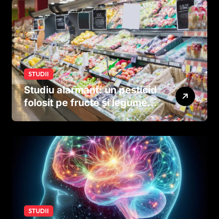
STUDII
Studiu alarmant: un pesticid
folosit pe fructe și legume
ar putea afecta dezvoltarea
creierului copiilor încă
dinainte de naștere
STUDII