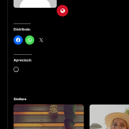
Distribuie:
Apreciază:
Încarc...
Similare