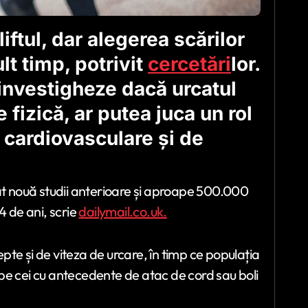
liftul, dar alegerea scărilor
lt timp, potrivit
cercetări
lor.
 investigheze dacă urcatul
e fizică, ar putea juca un rol
i cardiovasculare și de
cat nouă studii anterioare și aproape 500.000
4 de ani, scrie
dailymail.co.uk.
epte și de viteza de urcare, în timp ce populația
i pe cei cu antecedente de atac de cord sau boli