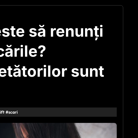
ste să renunți
scările?
etătorilor sunt
lift
#
scari