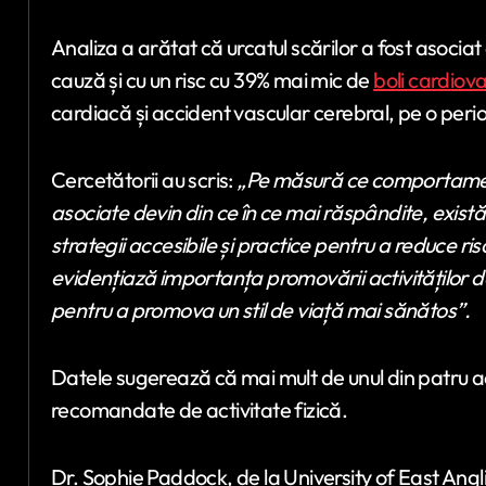
Analiza a arătat că urcatul scărilor a fost asociat
cauză și cu un risc cu 39% mai mic de
boli cardiov
cardiacă și accident vascular cerebral, pe o peri
Cercetătorii au scris:
„Pe măsură ce comportament
asociate devin din ce în ce mai răspândite, exis
strategii accesibile și practice pentru a reduce ri
evidențiază importanța promovării activităților de z
pentru a promova un stil de viață mai sănătos”.
Datele sugerează că mai mult de unul din patru ad
recomandate de activitate fizică.
Dr. Sophie Paddock, de la University of East Angli