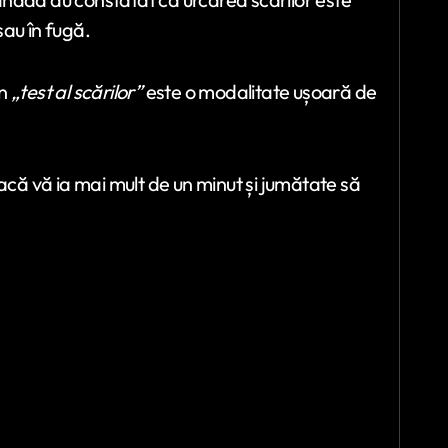
au în fugă.
un
„test al scărilor”
este o modalitate ușoară de
acă vă ia mai mult de un minut și jumătate să