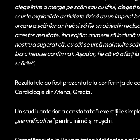
alege între a merge pe scări sau cu liftul, alegeți 
scurte explozii de activitate fizică au un impact b
urcare a scărilor ar trebui să fie un obiectiv realiza
acestor rezultate, încurajăm oamenii să includă urca
nostru a sugerat că, cu cât se urcă mai multe scăr
lucru trebuie confirmat. Așadar, fie că vă aflați la
scările”.
Rezultatele au fost prezentate la conferința de c
Cardiologie din Atena, Grecia.
Un studiu anterior a constatat că exercițiile simple,
„
semnificative”
pentru inimă și mușchi.
Cercetătorii de la Universitatea McMaster din C