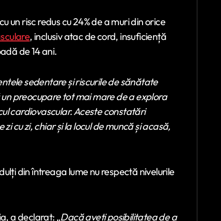
 cu un risc redus cu 24% de a muri din orice
asculare
, inclusiv atac de cord, insuficiență
oadă de 14 ani.
ele sedentare și riscurile de sănătate
tă un preocupare tot mai mare de a explora
scul cardiovascular. Aceste constatări
i cu zi, chiar și la locul de muncă și acasă,
ulți din întreaga lume nu respectă nivelurile
a, a declarat: „
Dacă aveți posibilitatea de a