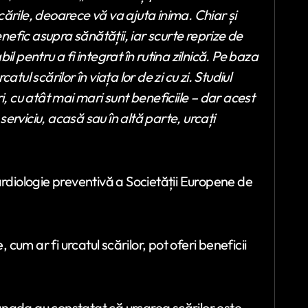
scările, deoarece vă va ajuta inima. Chiar și
enefic asupra sănătății, iar scurte reprize de
bil pentru a fi integrat în rutina zilnică. Pe baza
tul scărilor în viața lor de zi cu zi.
Studiul
i, cu atât mai mari sunt beneficiile – dar acest
 serviciu, acasă sau în altă parte, urcați
ardiologie preventivă a Societății Europene de
 cum ar fi urcatul scărilor, pot oferi beneficii
anada au constatat că urcarea scărilor este