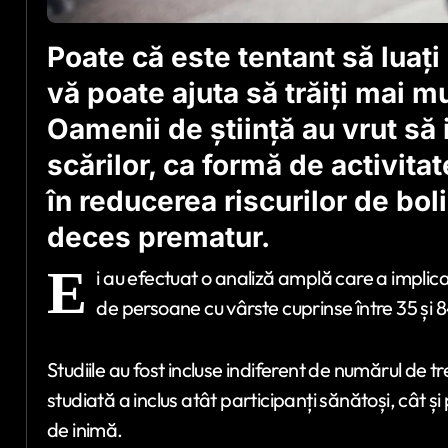
Poate că este tentant să luați 
vă poate ajuta să trăiți mai mu
Oamenii de știință au vrut să
scărilor, ca formă de activitat
în reducerea riscurilor de bol
deces prematur.
E
i au efectuat o analiză amplă care a impli
de persoane cu vârste cuprinse între 35 și 8
Studiile au fost incluse indiferent de numărul de tr
studiată a inclus atât participanți sănătoși, cât ș
de inimă.