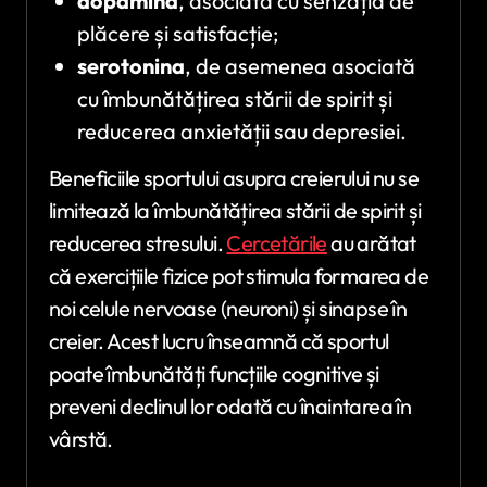
dopamina
, asociată cu senzația de
plăcere și satisfacție;
serotonina
, de asemenea asociată
cu îmbunătățirea stării de spirit și
reducerea anxietății sau depresiei.
Beneficiile sportului asupra creierului nu se
limitează la îmbunătățirea stării de spirit și
reducerea stresului.
Cercetările
au arătat
că exercițiile fizice pot stimula formarea de
noi celule nervoase (neuroni) și sinapse în
creier. Acest lucru înseamnă că sportul
poate îmbunătăți funcțiile cognitive și
preveni declinul lor odată cu înaintarea în
vârstă.