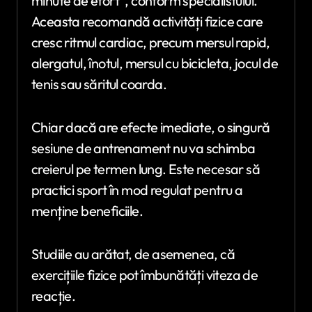
minute de efort”, conform specialistului.
Aceasta recomandă activități fizice care
cresc ritmul cardiac, precum mersul rapid,
alergatul, înotul, mersul cu bicicleta, jocul de
tenis sau săritul coarda.
Chiar dacă are efecte imediate, o singură
sesiune de antrenament nu va schimba
creierul pe termen lung. Este necesar să
practici sport în mod regulat pentru a
menține beneficiile.
Studiile au arătat, de asemenea, că
exercițiile fizice pot îmbunătăți viteza de
reacție.