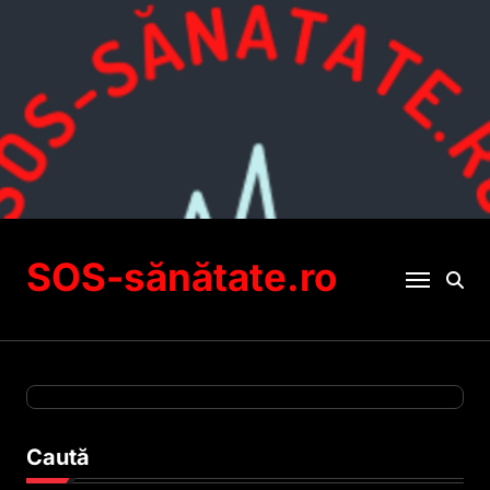
Sari
la
conținut
SOS-sănătate.ro
Caută