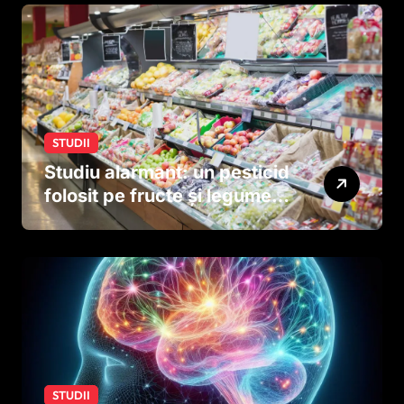
STUDII
Studiu alarmant: un pesticid
folosit pe fructe și legume
ar putea afecta dezvoltarea
creierului copiilor încă
dinainte de naștere
STUDII