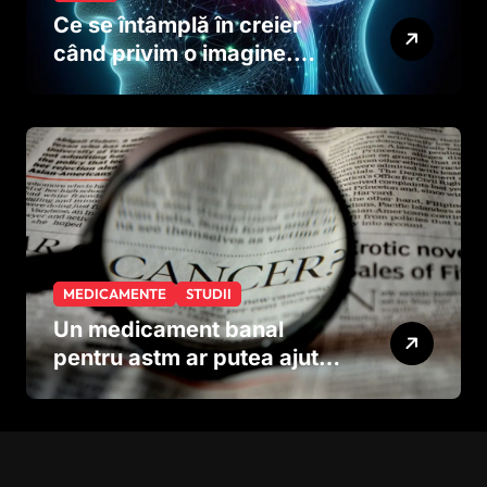
Ce se întâmplă în creier
când privim o imagine.
Studiul care explică rolul
neuronilor
MEDICAMENTE
STUDII
Un medicament banal
pentru astm ar putea ajuta
în lupta împotriva
cancerului agresiv