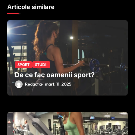
î
Articole similare
n
a
r
t
i
c
SPORT
STUDII
o
De ce fac oamenii sport?
l
Redactia
mart. 11, 2025
e