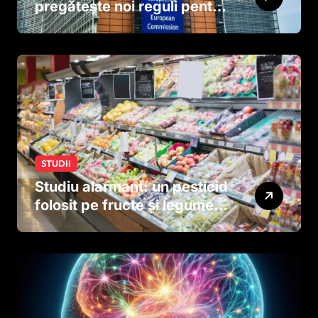
pregătește noi reguli pentru
tutun și țigările electronice
STUDII
Studiu alarmant: un pesticid
folosit pe fructe și legume
ar putea afecta dezvoltarea
creierului copiilor încă
dinainte de naștere