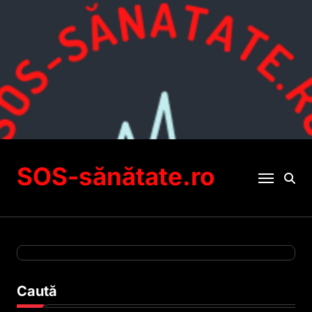
Sari
la
conținut
SOS-sănătate.ro
Caută