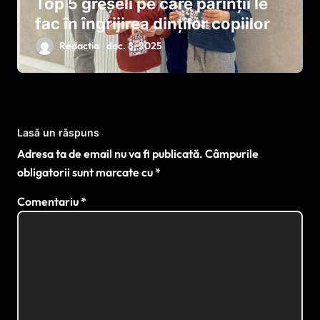
Top 5 greșeli pe care părinții le
fac în îngrijirea dinților copiilor
Redactia
dec. 8, 2025
Lasă un răspuns
Adresa ta de email nu va fi publicată.
Câmpurile
obligatorii sunt marcate cu
*
Comentariu
*