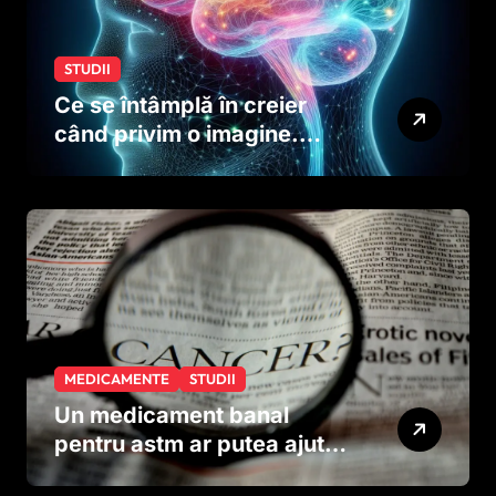
STUDII
Ce se întâmplă în creier
când privim o imagine.
Studiul care explică rolul
neuronilor
MEDICAMENTE
STUDII
Un medicament banal
pentru astm ar putea ajuta
în lupta împotriva