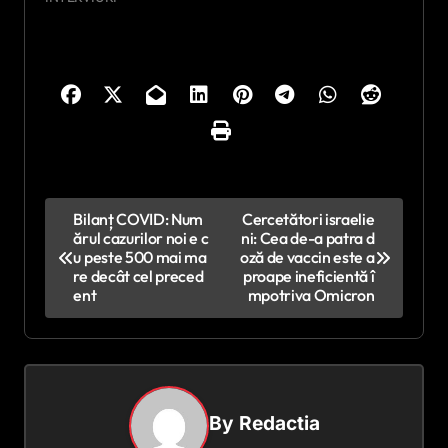
N
Bilanț COVID: Num
Cercetători israelie
ărul cazurilor noi e c
ni: Cea de-a patra d
a
u peste 500 mai ma
oză de vaccin este a
v
re decât cel preced
proape ineficientă î
ent
mpotriva Omicron
i
g
a
r
By
Redactia
e