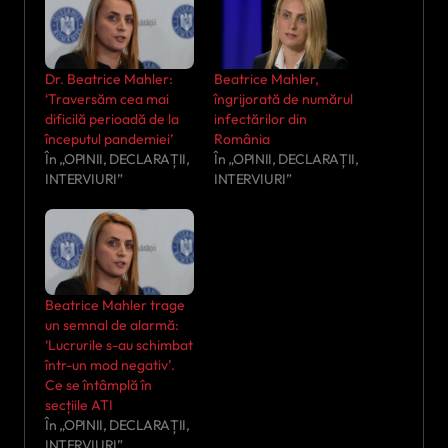
Dr. Beatrice Mahler:
Beatrice Mahler,
‘Traversăm cea mai
îngrijorată de numărul
dificilă perioadă de la
infectărilor din
începutul pandemiei’
România
În „OPINII, DECLARAȚII,
În „OPINII, DECLARAȚII,
INTERVIURI”
INTERVIURI”
Beatrice Mahler trage
un semnal de alarmă:
‘Lucrurile s-au schimbat
într-un mod negativ’.
Ce se întâmplă în
secțiile ATI
În „OPINII, DECLARAȚII,
INTERVIURI”