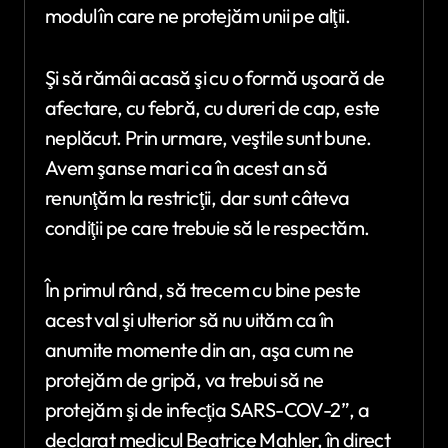
modul în care ne protejăm unii pe alţii.
Şi să rămâi acasă şi cu o formă uşoară de
afectare, cu febră, cu dureri de cap, este
neplăcut. Prin urmare, veştile sunt bune.
Avem şanse mari ca în acest an să
renunţăm la restricţii, dar sunt câteva
condiţii pe care trebuie să le respectăm.
În primul rând, să trecem cu bine peste
acest val şi ulterior să nu uităm ca în
anumite momente din an, aşa cum ne
protejăm de gripă, va trebui să ne
protejăm şi de infecţia SARS-COV-2”, a
declarat medicul Beatrice Mahler, în direct