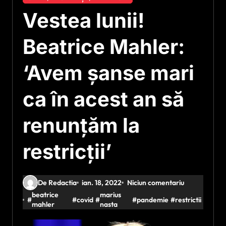
Vestea lunii!
Beatrice Mahler:
‘Avem şanse mari
ca în acest an să
renunţăm la
restricţii’
De Redactia
ian. 18, 2022
Niciun comentariu
beatrice
marius
#
#
covid
#
#
pandemie
#
restrictii
mahler
nasta