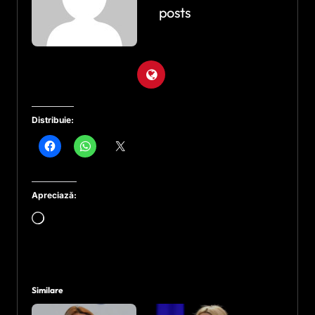
posts
Distribuie:
Apreciază:
Încarc...
Similare