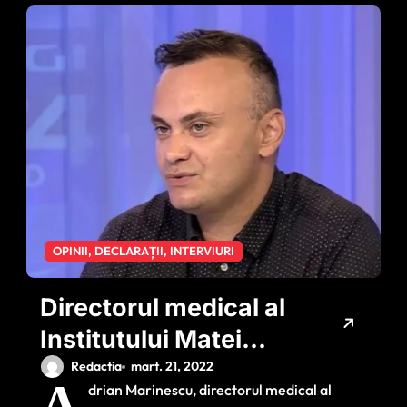
OPINII, DECLARAȚII, INTERVIURI
Directorul medical al
Institutului Matei
Balș explică viitorul
Redactia
mart. 21, 2022
A
drian Marinescu, directorul medical al
val 6 al pandemiei