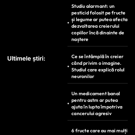
r
Studiu alarmant: un
t
pesticid folosit pe fructe
și legume ar putea afecta
i
dezvoltarea creierului
c
copiilor încă dinainte de
naștere
o
l
Ce se întâmplă în creier
Ultimele știri:
e
când privim o imagine.
Studiul care explică rolul
neuronilor
Un medicament banal
pentru astm ar putea
ajuta în lupta împotriva
cancerului agresiv
6 fructe care au mai mulți