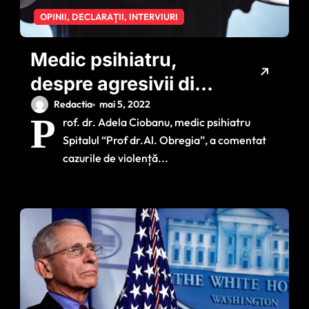
OPINII, DECLARAȚII, INTERVIURI
Medic psihiatru,
despre agresivii din
trafic şi din şcoli:
Redactia
mai 5, 2022
P
rof. dr. Adela Ciobanu, medic psihiatru
“Pandemia a generat
Spitalul “Prof dr.Al. Obregia”, a comentat
un tsunami de
cazurile de violență...
tulburări psihiatrice”