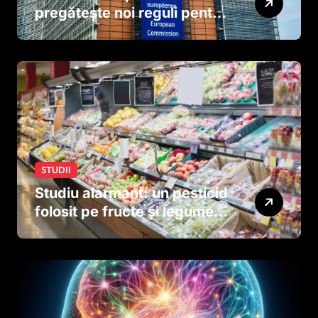
pregătește noi reguli pentru
tutun și țigările electronice
STUDII
Studiu alarmant: un pesticid
folosit pe fructe și legume
ar putea afecta dezvoltarea
creierului copiilor încă
dinainte de naștere