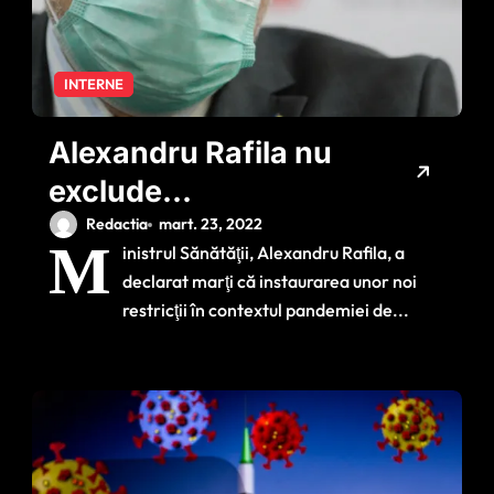
INTERNE
Alexandru Rafila nu
exclude
reintroducerea unor
Redactia
mart. 23, 2022
M
inistrul Sănătăţii, Alexandru Rafila, a
restricții pentru
declarat marţi că instaurarea unor noi
COVID: ‘Ne aşteptăm
restricţii în contextul pandemiei de...
la un trend
ascendent’