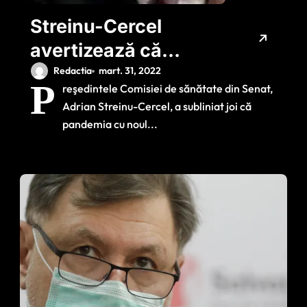
Streinu-Cercel
avertizează că
pandemia nu s-a
Redactia
mart. 31, 2022
P
reşedintele Comisiei de sănătate din Senat,
terminat: ‘Masca ar
Adrian Streinu-Cercel, a subliniat joi că
trebui să fie un
pandemia cu noul...
accesoriu obligatoriu
pentru 6 – 9 luni’