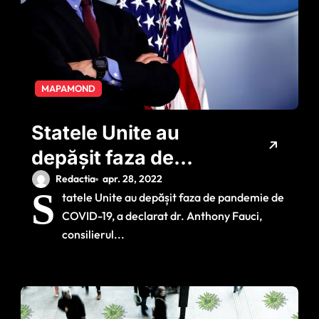
MAPAMOND
Statele Unite au
depășit faza de
pandemie de COVID
Redactia
apr. 28, 2022
S
tatele Unite au depășit faza de pandemie de
COVID-19, a declarat dr. Anthony Fauci,
consilierul...