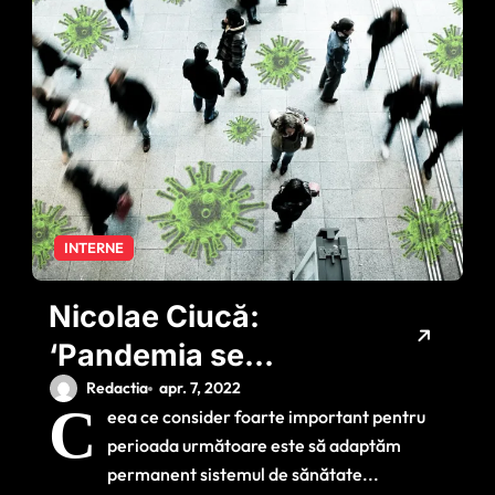
INTERNE
Nicolae Ciucă:
‘Pandemia se
apropie de sfârșit.
Redactia
apr. 7, 2022
C
eea ce consider foarte important pentru
Trebuie să facem
perioada următoare este să adaptăm
investiții, să ne
permanent sistemul de sănătate...