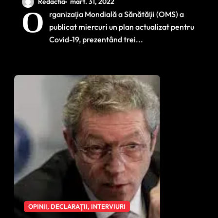
(OMS)
Redactia
mart. 31, 2022
O
rganizaţia Mondială a Sănătăţii (OMS) a
publicat miercuri un plan actualizat pentru
Covid-19, prezentând trei...
OPINII, DECLARAȚII, INTERVIURI