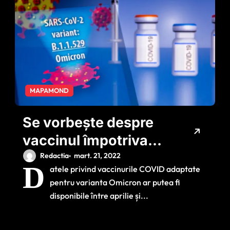
MAPAMOND
Se vorbește despre
vaccinul împotriva
Omicron: Când ar
Redactia
mart. 21, 2022
D
atele privind vaccinurile COVID adaptate
putea fi disponibil
pentru varianta Omicron ar putea fi
disponibile între aprilie și...