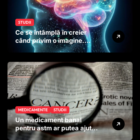
STUDII
Ce se întâmplă în creier
când privim o imagine.
Studiul care explică rolul
neuronilor
MEDICAMENTE
STUDII
Un medicament banal
pentru astm ar putea ajuta
în lupta împotriva