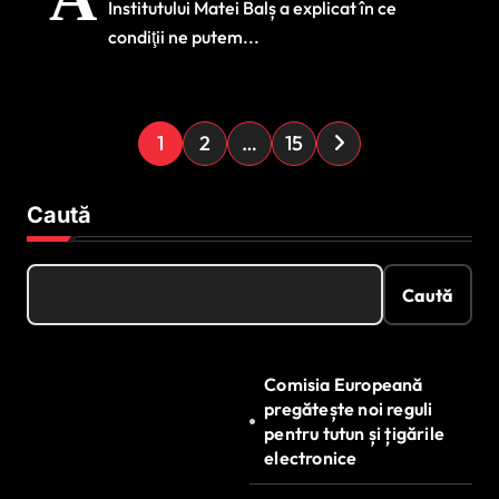
Institutului Matei Balș a explicat în ce
condiţii ne putem...
P
1
2
…
15
a
g
Caută
i
n
Caută
a
ț
Comisia Europeană
i
pregătește noi reguli
e
pentru tutun și țigările
electronice
a