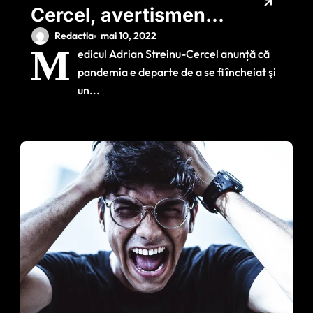
Cercel, avertisment
pentru români:
Redactia
mai 10, 2022
M
edicul Adrian Streinu-Cercel anunță că
‘Pandemia nu s-a
pandemia e departe de a se fi încheiat şi
terminat. Ne
un...
îndreptăm către un
nou vaccin’