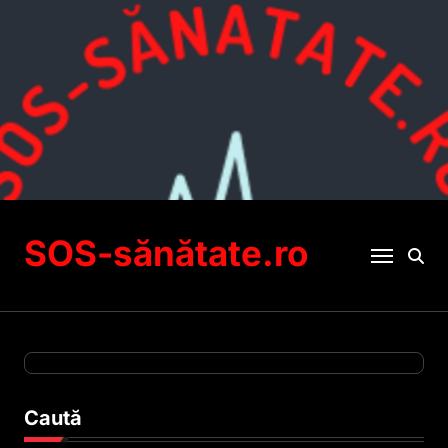
Sari
la
conținut
SOS-sănătate.ro
Caută