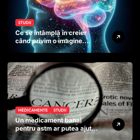
STUDII
Ce se întâmplă în creier
când privim o imagine.
Studiul care explică rolul
neuronilor
MEDICAMENTE
STUDII
Un medicament banal
pentru astm ar putea ajuta
în lupta împotriva