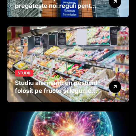
pregătește noi reguli pentru
tutun și țigările electronice
STUDII
Studiu alarmant: un pesticid
folosit pe fructe și legume
ar putea afecta dezvoltarea
creierului copiilor încă
dinainte de naștere