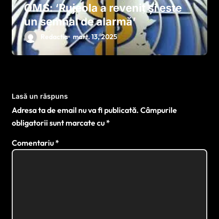
OMS: ‘Rujeola a revenit și este
un semnal de alarmă’
Redactia
mart. 13, 2025
Lasă un răspuns
Adresa ta de email nu va fi publicată.
Câmpurile
obligatorii sunt marcate cu
*
Comentariu
*