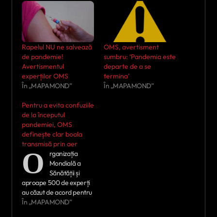
Rapelul NU ne salvează
OMS, avertisment
de pandemie!
sumbru: ‘Pandemia este
Avertismentul
departe de a se
experților OMS
termina’
În „MAPAMOND”
În „MAPAMOND”
Pentru a evita confuziile
de la începutul
pandemiei, OMS
definește clar boala
transmisă prin aer
O
rganizația
Mondială a
Sănătății și
aproape 500 de experți
au căzut de acord pentru
prima dată asupra a
În „MAPAMOND”
ceea ce înseamnă ca o