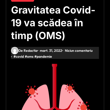
Gravitatea Covid-
19 va scădea în
timp (OMS)
De Redactia
mart. 31, 2022
Niciun comentariu
#
covid
#
oms
#
pandemie