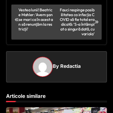
N
Vestea lunii! Beatric
Fauci respinge posib
e Mahler: ‘Avem şan
ilitatea ca infecţia C
a
se mari ca în acest a
OVID să fie total era
v
n să renunţăm la res
dicată: ‘S-a întâmpl
tricţii’
at o singură dată, cu
i
variola’
g
a
r
e
By
Redactia
î
n
a
Articole similare
r
t