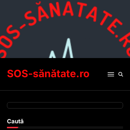
Sari
la
conținut
SOS-sănătate.ro
Caută