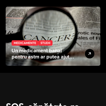
neuronilor
MEDICAMENTE
STUDII
Un medicament banal
pentru astm ar putea ajuta
în lupta împotriva
cancerului agresiv