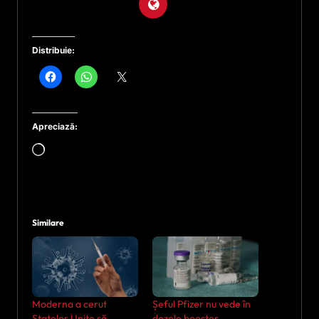
Distribuie:
Apreciază:
Încarc...
Similare
Moderna a cerut
Șeful Pfizer nu vede în
Statelor Unite să
dozele booster