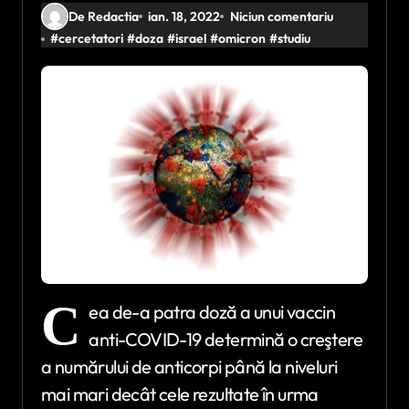
De Redactia
ian. 18, 2022
Niciun comentariu
#
cercetatori
#
doza
#
israel
#
omicron
#
studiu
C
ea de-a patra doză a unui vaccin
anti-COVID-19 determină o creştere
a numărului de anticorpi până la niveluri
mai mari decât cele rezultate în urma