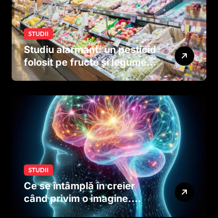
STUDII
Studiu alarmant: un pesticid
folosit pe fructe și legume
ar putea afecta dezvoltarea
creierului copiilor încă
dinainte de naștere
STUDII
Ce se întâmplă în creier
când privim o imagine.
Studiul care explică rolul