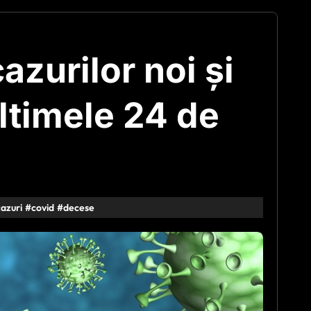
zurilor noi și
ultimele 24 de
cazuri
#
covid
#
decese