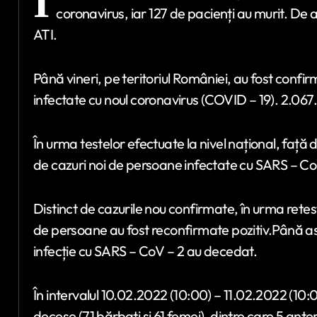
Î
coronavirus, iar 127 de pacienți au murit. De
ATI.
Până vineri, pe teritoriul României, au fost conf
infectate cu noul coronavirus (COVID – 19). 2.067.
În urma testelor efectuate la nivel național, față 
de cazuri noi de persoane infectate cu SARS – Co
Distinct de cazurile nou confirmate, în urma retest
de persoane au fost reconfirmate pozitiv.Până as
infecție cu SARS – CoV – 2 au decedat.
În intervalul 10.02.2022 (10:00) – 11.02.2022 (10:
decese (71 bărbați și 61 femei), dintre care 5 anter