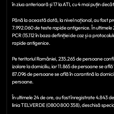
în ziua anterioară și 17 la ATI, cu 4 mai puțin decâ
Până la această dată, la nivel național, au fost p
7.992.060 de teste rapide antigenice. În ultimele
PCR (15.112 în baza definiției de caz și a protocolul
rapide antigenice.
Pe teritoriul României, 235.265 de persoane confir
izolare la domiciliu, iar 11.865 de persoane se afl
87.096 de persoane se află în carantină la domiciliu
persoane.
În ultimele 24 de ore, au fost înregistrate 4.843 de
linia TELVERDE (0800 800 358), deschisă special