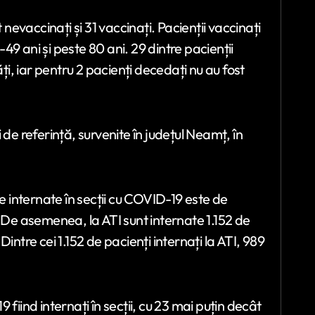
 nevaccinați și 31 vaccinați. Pacienții vaccinați
9 ani și peste 80 ani. 29 dintre pacienții
, iar pentru 2 pacienți decedați nu au fost
de referință, survenite în județul Neamț, în
ne internate în secții cu COVID-19 este de
. De asemenea, la ATI sunt internate 1.152 de
intre cei 1.152 de pacienți internați la ATI, 989
19 fiind internați în secții, cu 23 mai puțin decât