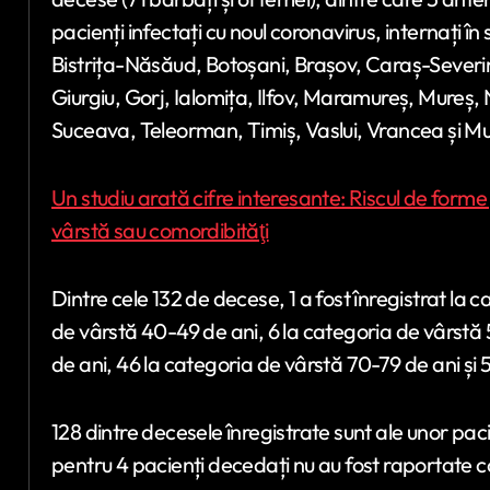
pacienți infectați cu noul coronavirus, internați în
Bistrița-Năsăud, Botoșani, Brașov, Caraș-Severin,
Giurgiu, Gorj, Ialomița, Ilfov, Maramureș, Mureș,
Suceava, Teleorman, Timiș, Vaslui, Vrancea și Mun
Un studiu arată cifre interesante: Riscul de form
vârstă sau comordibităţi
Dintre cele 132 de decese, 1 a fost înregistrat la 
de vârstă 40-49 de ani, 6 la categoria de vârstă
de ani, 46 la categoria de vârstă 70-79 de ani și 
128 dintre decesele înregistrate sunt ale unor pac
pentru 4 pacienți decedați nu au fost raportate c