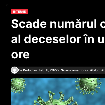
INTERNE
Scade numărul ca
al deceselor în 
ore
De Redactia
feb. 11, 2022
Niciun comentariu
#
bilant
#