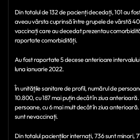
Din totalul de 132 de pacienți decedați, 101 au fost
aveau vârsta cuprinsă între grupele de vârstă 40-4
vaccinați care au decedat prezentau comorbidități
raportate comorbidități.
Au fost raportate 5 decese anterioare intervalului 
luna ianuarie 2022.
În unitățile sanitare de profil, numărul de persoa
10.800, cu 187 mai puțin decât în ziua anterioară
persoane, cu 6 mai mult decât în ziua anterioară. D
sunt nevaccinați.
Din totalul pacienților internați, 736 sunt minori, 7