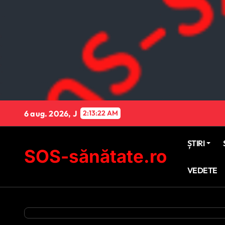
Sari
la
conținut
6 aug. 2026, J
2:13:23 AM
ȘTIRI
SOS-sănătate.ro
VEDETE