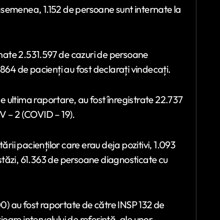
 asemenea, 1.152 de persoane sunt internate la
irmate 2.531.597 de cazuri de persoane
864 de pacienți au fost declarați vindecați.
de ultima raportare, au fost înregistrate 22.737
V – 2 (COVID – 19).
ării pacienților care erau deja pozitivi, 1.093
tăzi, 61.363 de persoane diagnosticate cu
00) au fost raportate de către INSP 132 de
ioare intervalului de referință, ale unor