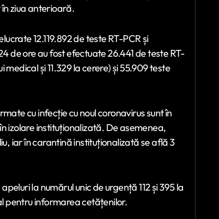
t în ziua anterioară.
relucrate 12.119.892 de teste RT-PCR și
 24 de ore au fost efectuate 26.441 de teste RT-
ui medical și 11.329 la cerere) și 55.909 teste
mate cu infecție cu noul coronavirus sunt în
ă în izolare instituționalizată. De asemenea,
, iar în carantină instituționalizată se află 3
 apeluri la numărul unic de urgență 112 și 395 la
 pentru informarea cetățenilor.