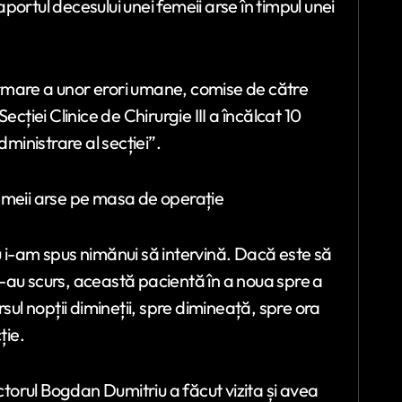
ortul decesului unei femeii arse în timpul unei
rmare a unor erori umane, comise de către
cției Clinice de Chirurgie III a încălcat 10
dministrare al secției”.
emeii arse pe masa de operație
u i-am spus nimănui să intervină. Dacă este să
-au scurs, această pacientă în a noua spre a
sul nopții dimineții, spre dimineață, spre ora
ție.
octorul Bogdan Dumitriu a făcut vizita și avea