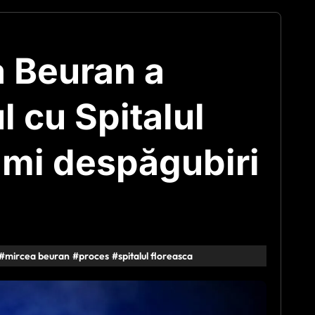
a Beuran a
l cu Spitalul
imi despăgubiri
#
mircea beuran
#
proces
#
spitalul floreasca