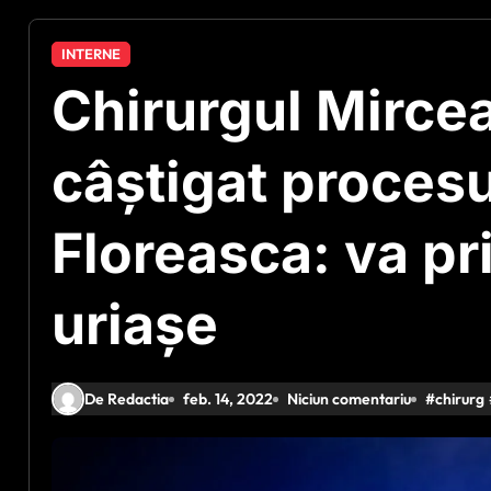
INTERNE
Chirurgul Mirce
câștigat procesu
Floreasca: va pr
uriașe
De Redactia
feb. 14, 2022
Niciun comentariu
#
chirurg