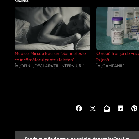
Similare
Medicul Mircea Beuran: ‘Somnul este
O nouă tranșă de vacc
ca încărcătorul pentru telefon’
în ţară
În „OPINII, DECLARAȚII, INTERVIURI”
În „CAMPANII”
N
Scade numărul cazurilor noi și al deceselor în ultim