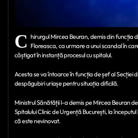
C
hirurgul Mircea Beuran, demis din funcția de 
Floreasca, ca urmare a unui scandal în car
câștigat în instanță procesul cu spitalul.
Acesta se va întoarce în funcția de șef al Secției de
despăgubiri uriașe pentru situația dificilă.
Ministrul Sănătății l-a demis pe Mircea Beuran de la
Spitalului Clinic de Urgență București, la începutu
că este nevinovat.