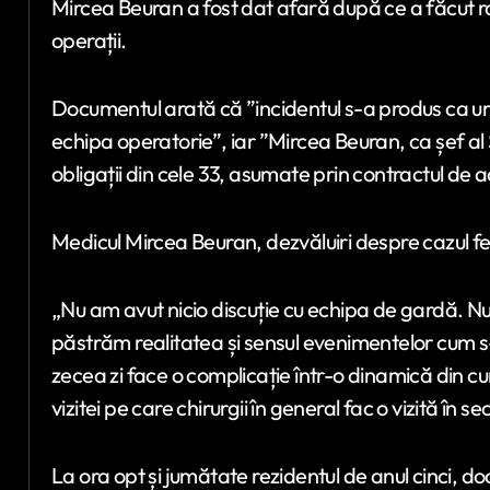
Mircea Beuran a fost dat afară după ce a făcut rap
operații.
Documentul arată că ”incidentul s-a produs ca u
echipa operatorie”, iar ”Mircea Beuran, ca șef al Se
obligații din cele 33, asumate prin contractul de a
Medicul Mircea Beuran, dezvăluiri despre cazul f
„Nu am avut nicio discuție cu echipa de gardă. N
păstrăm realitatea și sensul evenimentelor cum s
zecea zi face o complicație într-o dinamică din cur
vizitei pe care chirurgii în general fac o vizită în sec
La ora opt și jumătate rezidentul de anul cinci, d