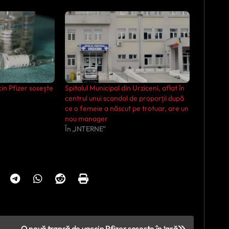
in Pfizer sosește
Spitalul Municipal din Urziceni, aflat în
centrul unui scandal de proporţii după
ce o femeie a născut pe trotuar, are un
nou manager
În „INTERNE”
O nouă tranșă de vaccin Pfizer sosește în ţară