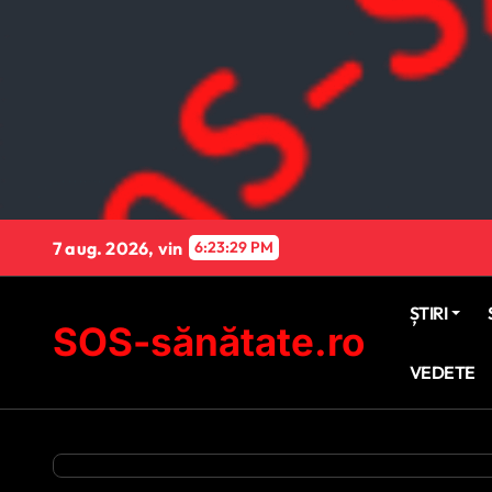
Sari
la
conținut
7 aug. 2026, vin
6:23:30 PM
ȘTIRI
SOS-sănătate.ro
VEDETE