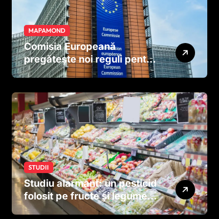
MAPAMOND
Comisia Europeană
pregătește noi reguli pentru
tutun și țigările electronice
STUDII
Studiu alarmant: un pesticid
folosit pe fructe și legume
ar putea afecta dezvoltarea