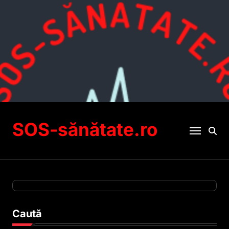
Sari
la
conținut
SOS-sănătate.ro
Caută