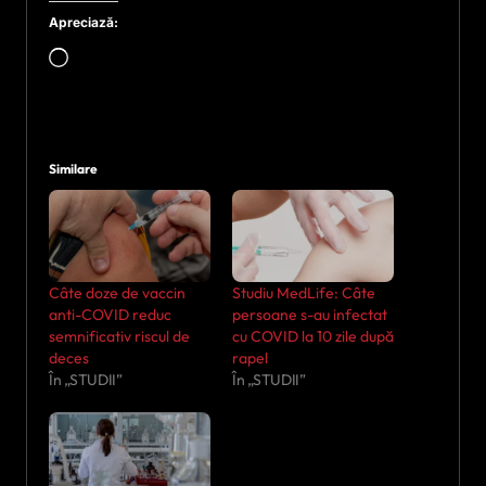
Apreciază:
Încarc...
Similare
Câte doze de vaccin
Studiu MedLife: Câte
anti-COVID reduc
persoane s-au infectat
semnificativ riscul de
cu COVID la 10 zile după
deces
rapel
În „STUDII”
În „STUDII”