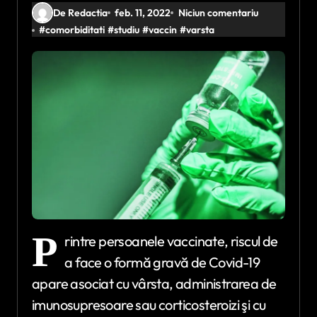
De Redactia
feb. 11, 2022
Niciun comentariu
#
comorbiditati
#
studiu
#
vaccin
#
varsta
P
rintre persoanele vaccinate, riscul de
a face o formă gravă de Covid-19
apare asociat cu vârsta, administrarea de
imunosupresoare sau corticosteroizi şi cu