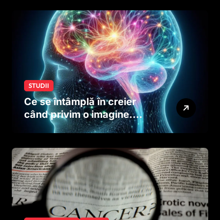
creierului copiilor încă
dinainte de naștere
STUDII
Ce se întâmplă în creier
când privim o imagine.
Studiul care explică rolul
neuronilor