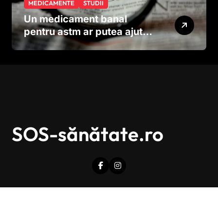
MEDICAMENTE
STUDII
Un medicament banal
pentru astm ar putea ajuta
în lupta împotriva
cancerului agresiv
SOS-sănătate.ro
Drepturi de autor © Toate drepturile sunt rezervate.
|