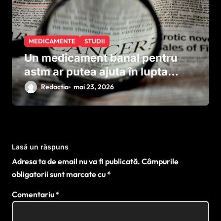
MEDICAMENTE
STUDII
Un medicament banal pentru
astm ar putea ajuta în lupta
împotriva cancerului agresiv
Redactia
mai 23, 2026
Lasă un răspuns
Adresa ta de email nu va fi publicată.
Câmpurile
obligatorii sunt marcate cu
*
Comentariu
*