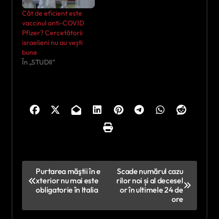
Cât de eficient este
vaccinul anti-COVID
Pfizer? Cercetătorii
israelieni nu au vești
bune
În „STUDII”
N
Purtarea măştii în e
Scade numărul cazu
xterior nu mai este
rilor noi și al decesel
a
obligatorie în Italia
or în ultimele 24 de
v
ore
i