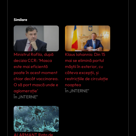
Similare
Ministrul Rafila, după
Klaus Iohannis: Din 15
decizia CCR: ‘Masca
mai se elimină portul
este mai eficientă
măștii în exterior, cu
poate în acest moment
câteva excepții, și
chiar decât vaccinarea.
restricțiile de circulație
O să port mască unde e
noaptea
aglomerație’
În „INTERNE”
În „INTERNE”
ALARMANT Rata de