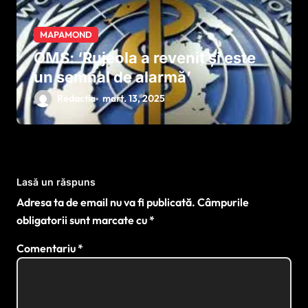
MAPAMOND
OMS: ‘Rujeola a revenit și este
un semnal de alarmă’
Redactia
mart. 13, 2025
Lasă un răspuns
Adresa ta de email nu va fi publicată.
Câmpurile
obligatorii sunt marcate cu
*
Comentariu
*