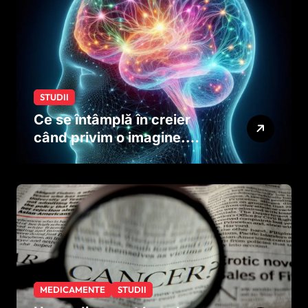
STUDII
Ce se întâmplă în creier
când privim o imagine.
Studiul care explică rolul
neuronilor
MEDICAMENTE
STUDII