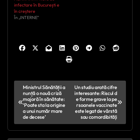
infectare în București e
în creștere
În „INTERNE”
N
Ministrul Sănătății a
Un studiu arată cifre
nunță o nouă criză
interesante: Riscul d
a
majoră în sănătate:
e forme grave la pe
v
‘Poate sta la origine
rsoanele vaccinate
a unui număr mare
este legat de vârstă
i
de decese’
sau comordibităţi
g
a