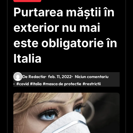
Purtarea măştii în
exterior nu mai
este obligatorie în
Italia
De Redactia
feb. 11, 2022
Niciun comentariu
#
covid
#
italia
#
masca de protectie
#
restrictii