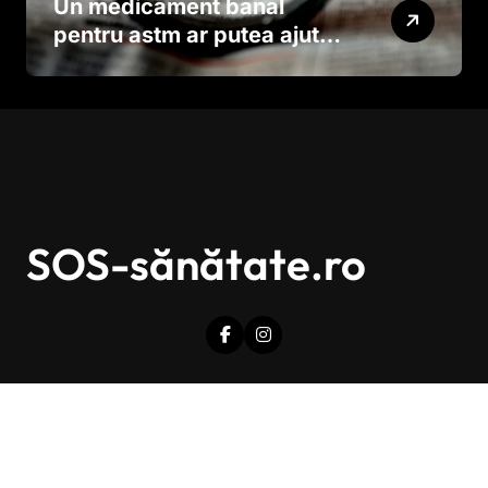
Un medicament banal
pentru astm ar putea ajuta
în lupta împotriva
cancerului agresiv
SOS-sănătate.ro
Drepturi de autor © Toate drepturile sunt rezervate.
|
Newsxo
de
Themeansar
.