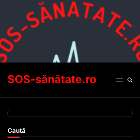
Sari
la
conținut
SOS-sănătate.ro
Caută