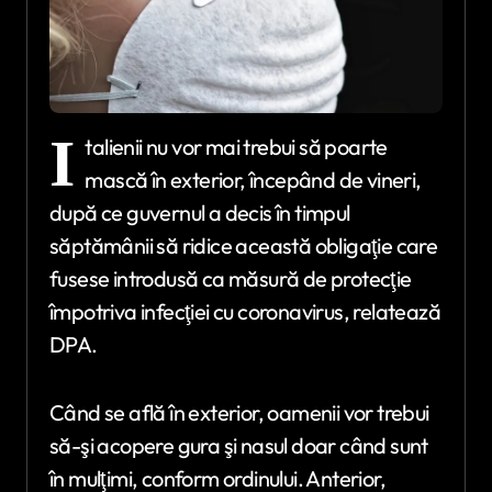
I
talienii nu vor mai trebui să poarte
mască în exterior, începând de vineri,
după ce guvernul a decis în timpul
săptămânii să ridice această obligaţie care
fusese introdusă ca măsură de protecţie
împotriva infecţiei cu coronavirus, relatează
DPA.
Când se află în exterior, oamenii vor trebui
să-şi acopere gura şi nasul doar când sunt
în mulţimi, conform ordinului. Anterior,