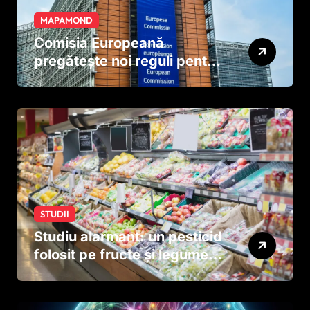
MAPAMOND
Comisia Europeană
pregătește noi reguli pentru
tutun și țigările electronice
STUDII
Studiu alarmant: un pesticid
folosit pe fructe și legume
ar putea afecta dezvoltarea
creierului copiilor încă
dinainte de naștere