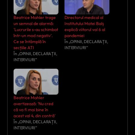
Beatrice Mahler trage
Directorul medical al
un semnal de alarmă:
Institutului Matei Balș
‘Lucrurile s-au schimbat
explică viitorul val 6 al
într-un mod negativ’.
pandemiei
Ce se întâmplă în
În „OPINII, DECLARAȚII,
secțiile ATI
INTERVIURI”
În „OPINII, DECLARAȚII,
INTERVIURI”
Beatrice Mahler
avertizează: ‘Nu cred
că va fi mai bine în
acest val 4, din contră’
În „OPINII, DECLARAȚII,
INTERVIURI”