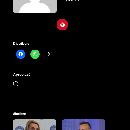
Distribuie:
Apreciază:
Încarc...
Similare