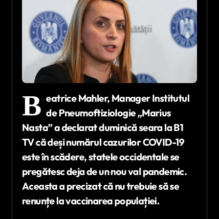
B
eatrice Mahler, Manager Institutul
de Pneumoftiziologie „Marius
Nasta” a declarat duminică seara la B1
TV că deși numărul cazurilor COVID-19
este în scădere, statele occidentale se
pregătesc deja de un nou val pandemic.
Aceasta a precizat că nu trebuie să se
renunțe la vaccinarea populației.