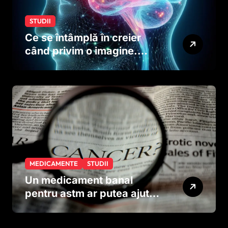
STUDII
Ce se întâmplă în creier
când privim o imagine.
Studiul care explică rolul
neuronilor
MEDICAMENTE
STUDII
Un medicament banal
pentru astm ar putea ajuta
în lupta împotriva
cancerului agresiv