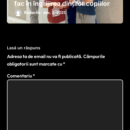
fac în îngrijirea dinților copiilor
Redactia
dec. 8, 2025
Lasă un răspuns
Adresa ta de email nu va fi publicată.
Câmpurile
obligatorii sunt marcate cu
*
Comentariu
*