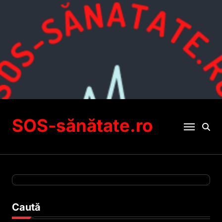
Sari
la
conținut
SOS-sănătate.ro
Caută