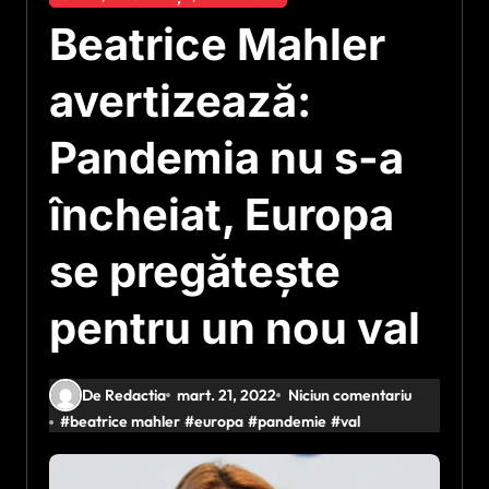
Beatrice Mahler
avertizează:
Pandemia nu s-a
încheiat, Europa
se pregătește
pentru un nou val
De Redactia
mart. 21, 2022
Niciun comentariu
#
beatrice mahler
#
europa
#
pandemie
#
val