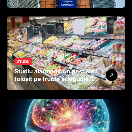
tutun și țigările electronice
STUDII
Studiu alarmant: un pesticid
folosit pe fructe și legume
ar putea afecta dezvoltarea
creierului copiilor încă
dinainte de naștere