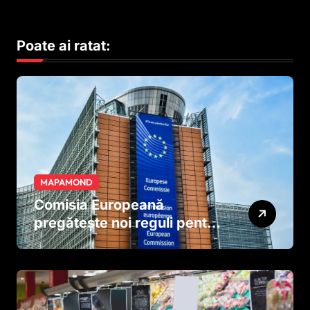
Poate ai ratat:
MAPAMOND
Comisia Europeană
pregătește noi reguli pentru
tutun și țigările electronice