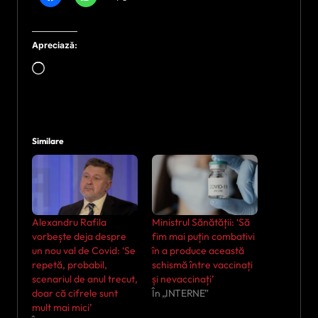
Apreciază:
Încarc...
Similare
Alexandru Rafila
Ministrul Sănătății: ‘Să
vorbește deja despre
fim mai puțin combativi
un nou val de Covid: ‘Se
în a produce această
repetă, probabil,
schismă între vaccinați
scenariul de anul trecut,
și nevaccinați’
doar că cifrele sunt
În „INTERNE”
mult mai mici’