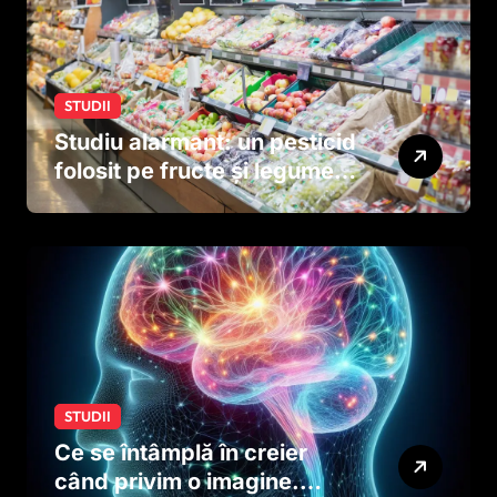
STUDII
Studiu alarmant: un pesticid
folosit pe fructe și legume
ar putea afecta dezvoltarea
creierului copiilor încă
dinainte de naștere
STUDII
Ce se întâmplă în creier
când privim o imagine.