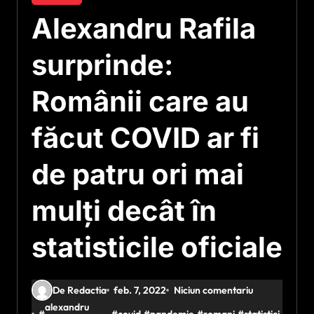
Alexandru Rafila
surprinde:
Românii care au
făcut COVID ar fi
de patru ori mai
mulți decât în
statisticile oficiale
De Redactia
feb. 7, 2022
Niciun comentariu
alexandru
#
#
covid
#
pandemie
#
romani
#
statistici