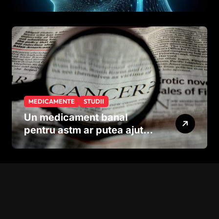
Studiul care explică rolul
neuronilor
MEDICAMENTE
STUDII
Un medicament banal
pentru astm ar putea ajuta
în lupta împotriva
cancerului agresiv