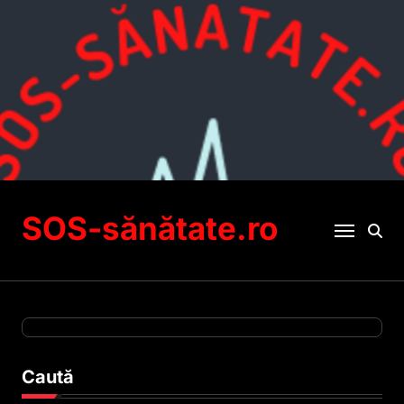
Sari
la
conținut
SOS-sănătate.ro
Caută