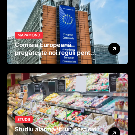
MAPAMOND
Comisia Europeană
pregătește noi reguli pentru
tutun și țigările electronice
STUDII
Studiu alarmant: un pesticid