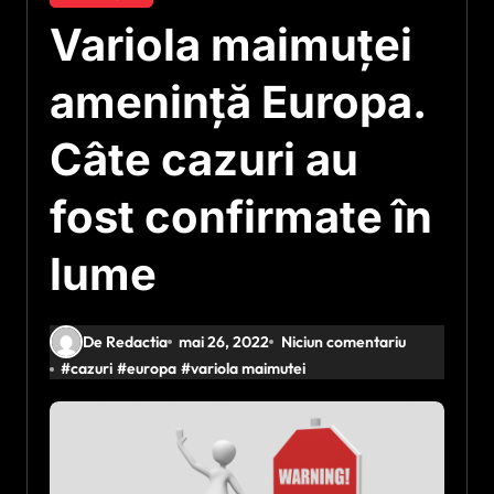
Variola maimuței
amenință Europa.
Câte cazuri au
fost confirmate în
lume
De Redactia
mai 26, 2022
Niciun comentariu
#
cazuri
#
europa
#
variola maimutei