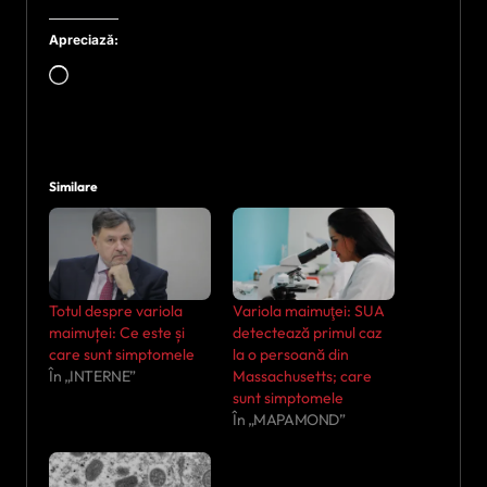
Apreciază:
Încarc...
Similare
Totul despre variola
Variola maimuţei: SUA
maimuței: Ce este și
detectează primul caz
care sunt simptomele
la o persoană din
În „INTERNE”
Massachusetts; care
sunt simptomele
În „MAPAMOND”