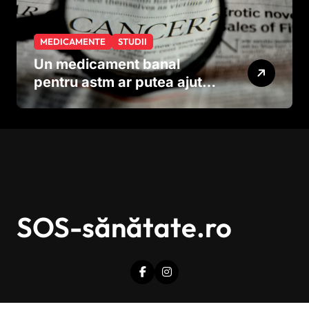
MEDICAMENTE
STUDII
Un medicament banal
pentru astm ar putea ajuta
în lupta împotriva
cancerului agresiv
SOS-sănătate.ro