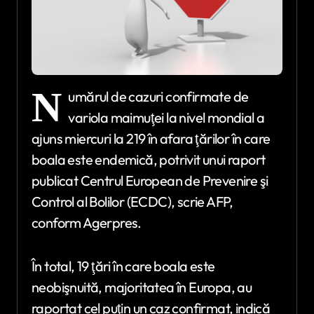
N
umărul de cazuri confirmate de
variola maimuţei la nivel mondial a
ajuns miercuri la 219 în afara ţărilor în care
boala este endemică, potrivit unui raport
publicat Centrul European de Prevenire şi
Control al Bolilor (ECDC), scrie AFP,
conform Agerpres.
În total, 19 ţări în care boala este
neobişnuită, majoritatea în Europa, au
raportat cel puţin un caz confirmat, indică