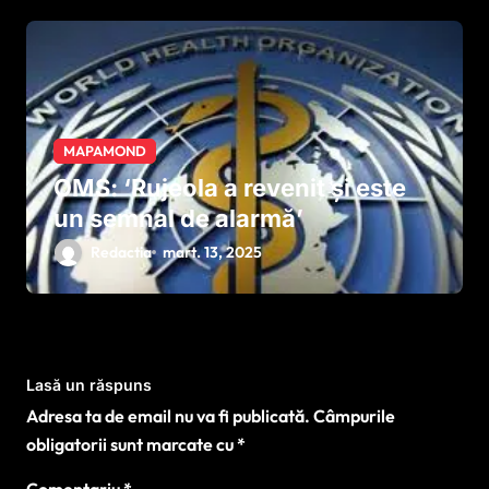
decenii
MAPAMOND
OMS: ‘Rujeola a revenit și este
un semnal de alarmă’
Redactia
mart. 13, 2025
Lasă un răspuns
Adresa ta de email nu va fi publicată.
Câmpurile
obligatorii sunt marcate cu
*
Comentariu
*