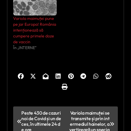
Variola maimuței pune
pe jar Europa! România
intenționează să
cumpere primele doze
de vaccin
În „INTERNE”
N
Peste 430 de cazuri
Variola maimuței se
noi de Covid și un de
transmite și prin int
a
ces, în ultimele 24 d
ermediul hainelor, a
v
e ore
vertizează un specia