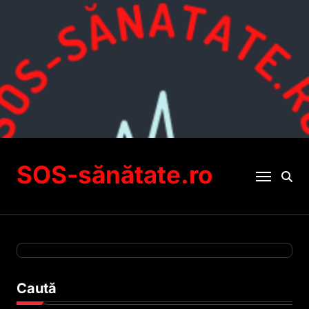
Sari
la
conținut
SOS-sănătate.ro
Caută