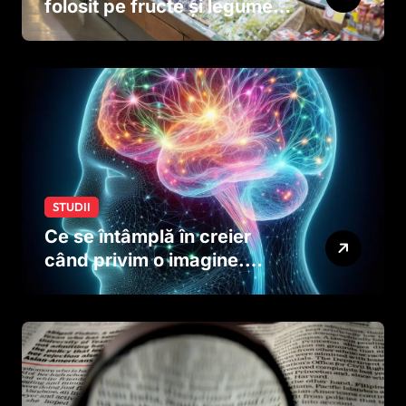
folosit pe fructe și legume
ar putea afecta dezvoltarea
creierului copiilor încă
dinainte de naștere
STUDII
Ce se întâmplă în creier
când privim o imagine.
Studiul care explică rolul
neuronilor