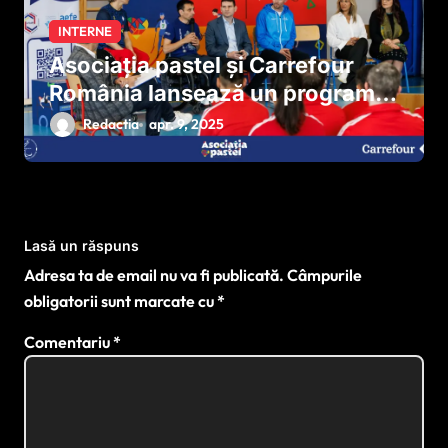
INTERNE
Asociația pastel și Carrefour
România lansează un program
național pentru dezvoltarea
Redactia
apr. 9, 2025
sportului paralimpic
Lasă un răspuns
Adresa ta de email nu va fi publicată.
Câmpurile
obligatorii sunt marcate cu
*
Comentariu
*