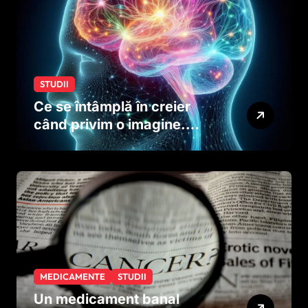
STUDII
Ce se întâmplă în creier
când privim o imagine.
Studiul care explică rolul
neuronilor
MEDICAMENTE
STUDII
Un medicament banal