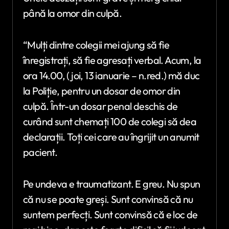
până la omor din culpă.
“Mulți dintre colegii mei ajung să fie
înregistrați, să fie agresați verbal. Acum, la
ora 14.00, ( joi, 13 ianuarie – n.red.) mă duc
la Poliție, pentru un dosar de omor din
culpă. Într-un dosar penal deschis de
curând sunt chemați 100 de colegi să dea
declarații. Toți cei care au îngrijit un anumit
pacient.
Pe undeva e traumatizant. E greu. Nu spun
că nu se poate greși. Sunt convinsă că nu
suntem perfecți. Sunt convinsă că e loc de