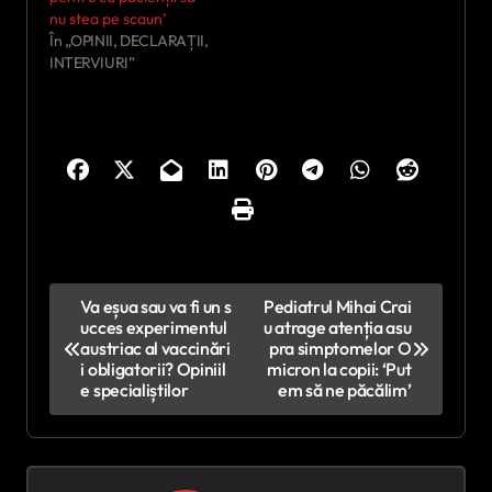
nu stea pe scaun’
În „OPINII, DECLARAȚII,
INTERVIURI”
N
Va eșua sau va fi un s
Pediatrul Mihai Crai
ucces experimentul
u atrage atenția asu
a
austriac al vaccinări
pra simptomelor O
v
i obligatorii? Opiniil
micron la copii: ‘Put
e specialiștilor
em să ne păcălim’
i
g
a