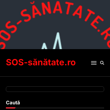
Sari
la
conținut
SOS-sănătate.ro
Caută