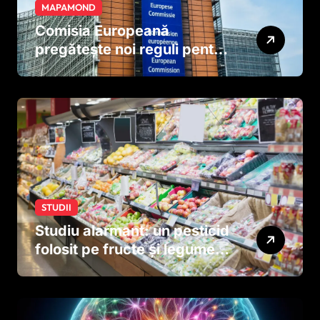
MAPAMOND
Comisia Europeană
pregătește noi reguli pentru
tutun și țigările electronice
STUDII
Studiu alarmant: un pesticid
folosit pe fructe și legume
ar putea afecta dezvoltarea
creierului copiilor încă
dinainte de naștere