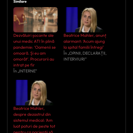
Similare
Dezvăluiri șocante ale
Beatrice Mahler, anunț
unui medic ATI în plină
alarmant: ‘Acum ajung
pandemie: ‘Oamenii se
la spital familii întregi’
omoară. Și eu am
În „OPINII, DECLARAȚII,
omorât’. Procurorii au
INTERVIURI”
intrat pe fir
În „INTERNE”
Beatrice Mahler,
despre dezastrul din
sistemul medical: ‘Am
luat paturi de peste tot
pentru ca pacienții să