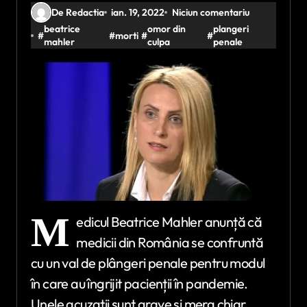
De Redactia
ian. 19, 2022
Niciun comentariu
beatrice
omor din
plangeri
#
#
morti
#
#
mahler
culpa
penale
M
edicul Beatrice Mahler anunță că
medicii din România se confruntă
cu un val de plângeri penale pentru modul
în care au îngrijit pacienții în pandemie.
Unele acuzații sunt grave și merg chiar