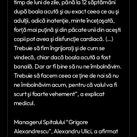
timp de luni de zile, până la 12 săptămâni
după boala acută şi au exact ceea ce au şi
adulţii, adică inatenţie, minte înceţoşată,
forţă mai puţină şi din păcate unii din aceşti
copii pot avea şi disfuncţie cardiacă. (…)
Trebuie să fim îngrijoraţi şi de cum se
vindecă, chiar dacă boala acută a fost
banală. Dar ar fi bine să nu ne îmbolnăvim.
Trebuie să facem ceea ce ţine de noi să nu
ne îmbolnăvim acum, pentru că valul va fi
scurt şi foarte vehement”, a explicat
medicul.
Managerul Spitalului “Grigore
Alexandrescu”, Alexandru Ulici, a afirmat