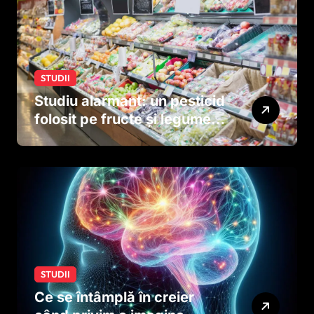
STUDII
Studiu alarmant: un pesticid
folosit pe fructe și legume
ar putea afecta dezvoltarea
creierului copiilor încă
dinainte de naștere
STUDII
Ce se întâmplă în creier