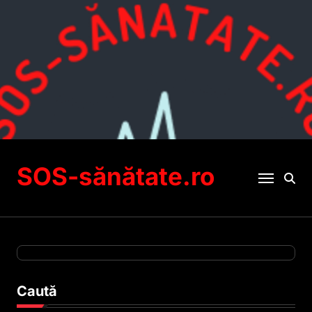
Sari
la
conținut
SOS-sănătate.ro
Caută