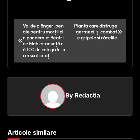
N
Val de plângeri pen
Planta care distruge
ale pentru morții di
germenii și combat
a
n pandemie: Beatri
e gripele și răcelile
v
ce Mahler anunță c
ă 100 de colegi de-a
i
i ei sunt citați
g
a
r
e
By
Redactia
î
n
a
Articole similare
r