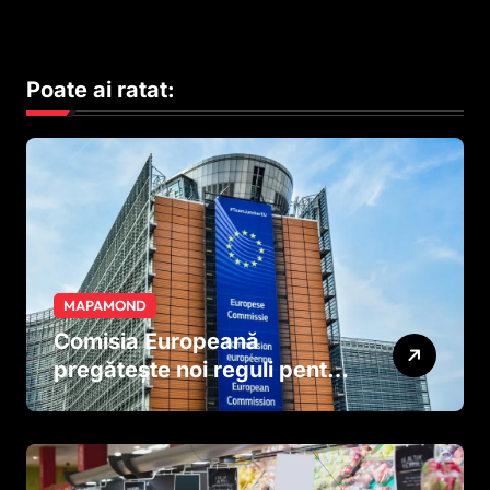
Poate ai ratat:
MAPAMOND
Comisia Europeană
pregătește noi reguli pentru
tutun și țigările electronice