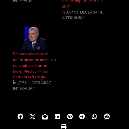
INTERVIURI”
zeci de copii au murit în
SUA’
În „OPINII, DECLARAȚII,
INTERVIURI”
Pneumonia omoară
anual aproape un milion
de copii sub 5 ani în
lume. Medicul Mihai
Craiu oferă soluția
În „OPINII, DECLARAȚII,
INTERVIURI”