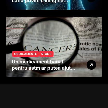
când privim o imagine.
Studiul care explică rolul
neuronilor
MEDICAMENTE
STUDII
Un medicament banal
pentru astm ar putea ajuta
în lupta împotriva
cancerului agresiv