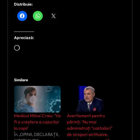
Distribuie:
Apreciază:
Încarc...
Similare
Medicul Mihai Craiu: ‘Va
Avertisment pentru
fi o creștere a cazurilor
părinți: ‘Nu mai
la copii’
administrați “coktailuri”
În „OPINII, DECLARAȚII,
de siropuri antitusive,