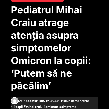
Pediatrul Mihai
Craiu atrage
atenția asupra
simptomelor
Omicron la copii:
‘Putem să ne
păcălim’
De Redactia
ian. 19, 2022
Niciun comentariu
#
copii
#
mihai craiu
#
omicron
#
simptome