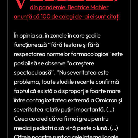
V
din pandemie: Beatrice Mahler
anunță că 100 de colegi de-ai ei sunt citați
În opinia sa, în zonele în care şcolile
funcţionează “fără testare şi fără
respectarea normelor farmacologice” este
posibil să se observe “o creştere
spectaculoasă”. “Nu severitatea este
problema, toate studiile recente confirmă
faptul că există o disproporţie foarte mare
între contagiozitatea extremă a Omicron şi
severitatea relativ puţin importantă. (…)
Ceea ce cred că va fi mai greu pentru
medicii pediatri o să vină peste o lună. (…)
Cifrele noastre sunt ca cele internaţionale,