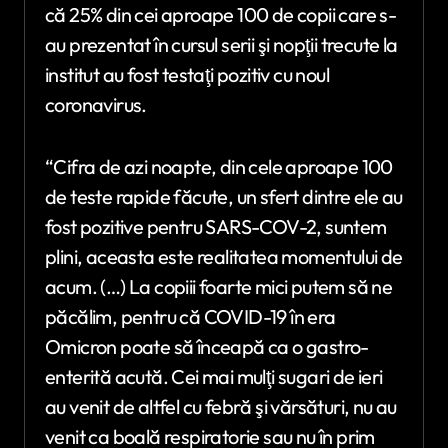
că 25% din cei aproape 100 de copii care s-
au prezentat în cursul serii şi nopţii trecute la
institut au fost testaţi pozitiv cu noul
coronavirus.
“Cifra de azi noapte, din cele aproape 100
de teste rapide făcute, un sfert dintre ele au
fost pozitive pentru SARS-COV-2, suntem
plini, aceasta este realitatea momentului de
acum. (…) La copiii foarte mici putem să ne
păcălim, pentru că COVID-19 în era
Omicron poate să înceapă ca o gastro-
enterită acută. Cei mai mulţi sugari de ieri
au venit de altfel cu febră şi vărsături, nu au
venit ca boală respiratorie sau nu în prim