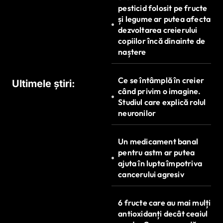
t
pesticid folosit pe fructe
și legume ar putea afecta
i
dezvoltarea creierului
c
copiilor încă dinainte de
naștere
o
l
Ce se întâmplă în creier
Ultimele știri:
e
când privim o imagine.
Studiul care explică rolul
neuronilor
Un medicament banal
pentru astm ar putea
ajuta în lupta împotriva
cancerului agresiv
6 fructe care au mai mulți
antioxidanți decât ceaiul