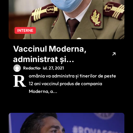
INTERNE
Vaccinul Moderna,
administrat și
copiilor de peste 12
Redactia
iul. 27, 2021
R
omânia va administra și tinerilor de peste
ani. Anunțul lui
12 ani vaccinul produs de compania
Gheorghiță
Moderna, a...