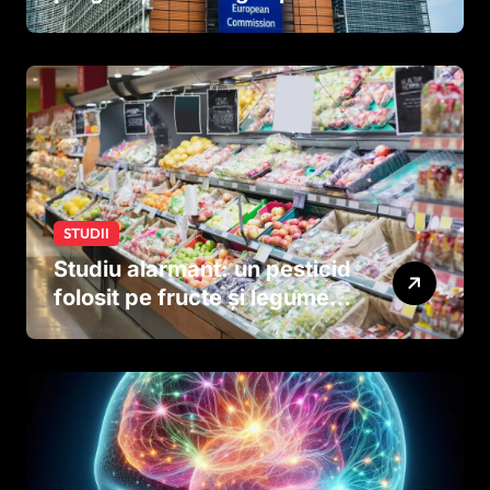
tutun și țigările electronice
STUDII
Studiu alarmant: un pesticid
folosit pe fructe și legume
ar putea afecta dezvoltarea
creierului copiilor încă
dinainte de naștere