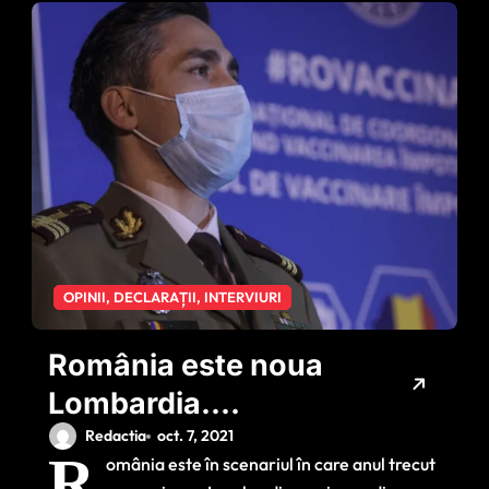
OPINII, DECLARAȚII, INTERVIURI
România este noua
Lombardia.
Avertismentul lui
Redactia
oct. 7, 2021
R
omânia este în scenariul în care anul trecut
Valeriu Gheorghiță