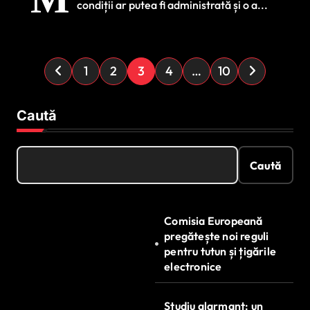
condiții ar putea fi administrată și o a...
anti-COVID
P
1
2
3
4
…
10
a
g
Caută
i
n
Caută
a
ț
Comisia Europeană
i
pregătește noi reguli
e
pentru tutun și țigările
electronice
a
r
Studiu alarmant: un