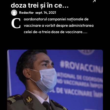
doza trei și în ce
condiții se
Redactia
sept. 14, 2021
C
oordonatorul campaniei naționale de
administrează?
vaccinare a vorbit despre administrarea
Explicații oferite de
celei de-a treia doze de vaccinare....
Gheorghiță