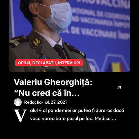
OPINII, DECLARAȚII, INTERVIURI
Valeriu Gheorghiţă:
“Nu cred că în
România se va
Redactia
iul. 27, 2021
V
alul 4 al pandemiei ar putea fi dureros dacă
ajunge la
vaccinarea bate pasul pe loc. Medicul...
obligativitatea
vaccinării”