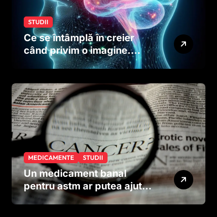
STUDII
Ce se întâmplă în creier
când privim o imagine.
Studiul care explică rolul
neuronilor
MEDICAMENTE
STUDII
Un medicament banal
pentru astm ar putea ajuta
în lupta împotriva
cancerului agresiv