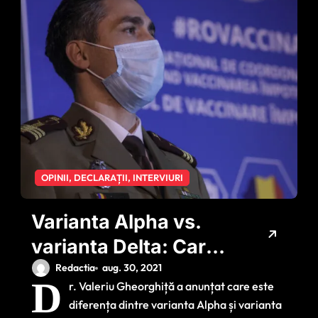
OPINII, DECLARAȚII, INTERVIURI
Varianta Alpha vs.
varianta Delta: Care
sunt diferențele
Redactia
aug. 30, 2021
D
r. Valeriu Gheorghiță a anunțat care este
majore
diferența dintre varianta Alpha și varianta