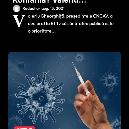
Gheorghiță: ‘Trebuie
Redactia
aug. 13, 2021
V
aleriu Gheorghiță, președintele CNCAV, a
luate la timp tocmai
declarat la B1 Tv că sănătatea publică este
ca să producă efecte
o prioritate...
la timp’