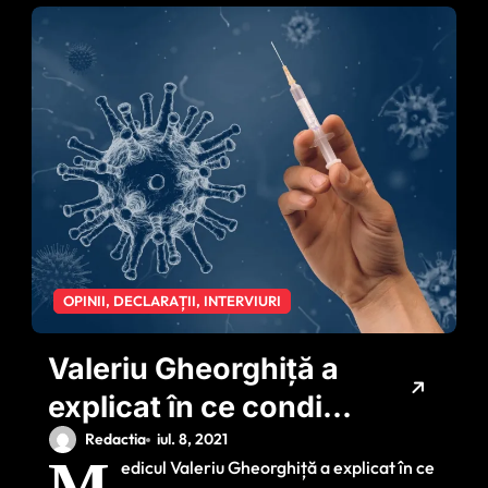
OPINII, DECLARAȚII, INTERVIURI
Valeriu Gheorghiță a
explicat în ce condiții
va fi administrată a
Redactia
iul. 8, 2021
M
edicul Valeriu Gheorghiță a explicat în ce
treia doză de vaccin