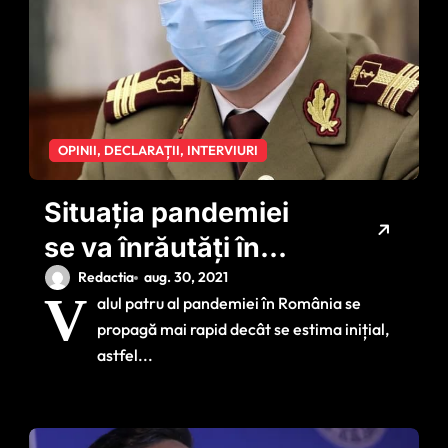
OPINII, DECLARAȚII, INTERVIURI
Situația pandemiei
se va înrăutăți în
România –
Redactia
aug. 30, 2021
V
alul patru al pandemiei în România se
Avertismentul lui
propagă mai rapid decât se estima inițial,
Valeriu Gheorghiță
astfel...