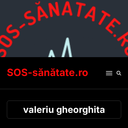
Sari
la
conținut
SOS-sănătate.ro
valeriu gheorghita