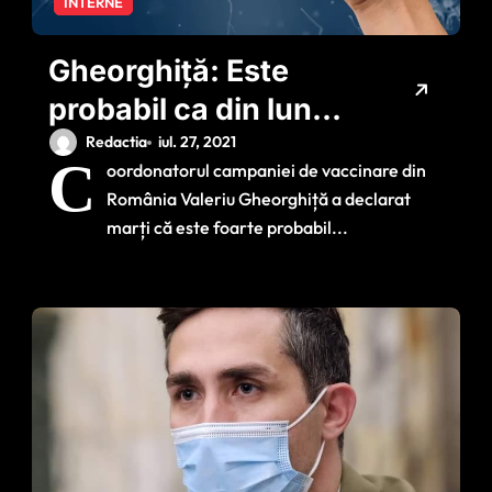
INTERNE
Gheorghiță: Este
probabil ca din luna
septembrie să
Redactia
iul. 27, 2021
C
oordonatorul campaniei de vaccinare din
aveam această
România Valeriu Gheorghiță a declarat
decizie de a
marți că este foarte probabil...
administra doza 3