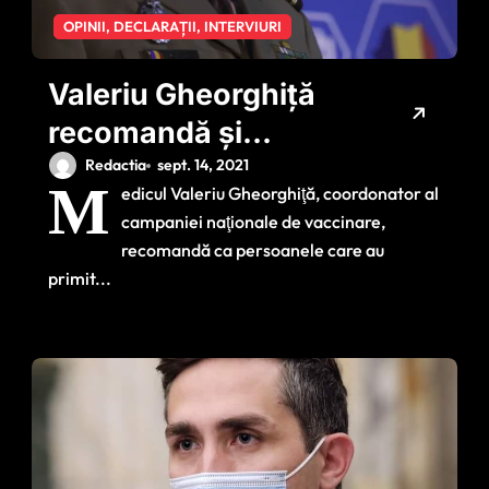
OPINII, DECLARAȚII, INTERVIURI
Valeriu Gheorghiţă
recomandă și
vaccinul anti-gripal
Redactia
sept. 14, 2021
M
edicul Valeriu Gheorghiţă, coordonator al
pe lângă cel
campaniei naţionale de vaccinare,
împotriva COVID
recomandă ca persoanele care au
primit...