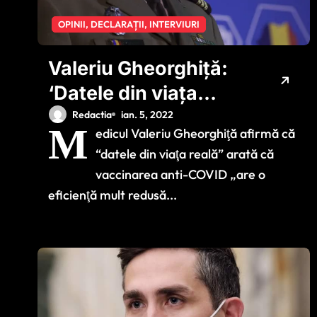
OPINII, DECLARAȚII, INTERVIURI
Valeriu Gheorghiță:
‘Datele din viața
reală arată că riscul
Redactia
ian. 5, 2022
M
edicul Valeriu Gheorghiţă afirmă că
de reinfectare cu
“datele din viaţa reală” arată că
Omicron este de 5-
vaccinarea anti-COVID „are o
10 ori mai mare’
eficienţă mult redusă...