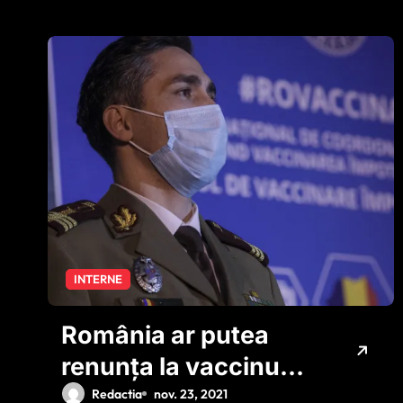
INTERNE
România ar putea
renunța la vaccinul
AstraZeneca!
Redactia
nov. 23, 2021