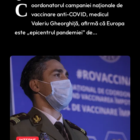
C
oordonatorul campaniei naţionale de
Europa: ‘Am putea
vaccinare anti-COVID, medicul
să avem alte
Valeriu Gheorghiţă, afirmă că Europa
500.000 de decese
este „epicentrul pandemiei” de...
din cauza COVID-19’