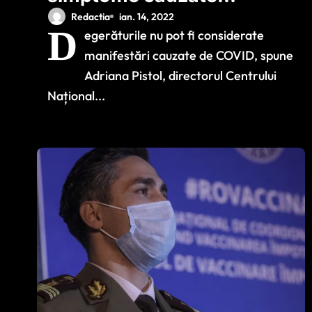
de COVID?
Redactia
ian. 14, 2022
D
egerăturile nu pot fi considerate
Răspunsul Adrianei
manifestări cauzate de COVID, spune
Pistol și al lui Valeriu
Adriana Pistol, directorul Centrului
Gheorghiță
Național...