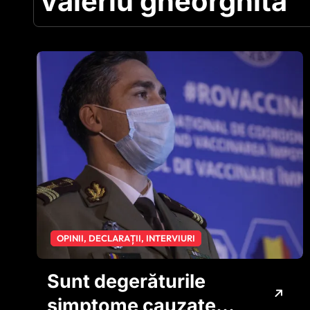
valeriu gheorghita
OPINII, DECLARAȚII, INTERVIURI
Sunt degerăturile
simptome cauzate