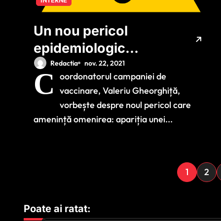
INTERNE
Un nou pericol
epidemiologic
amenință omenirea!
Redactia
nov. 22, 2021
C
oordonatorul campaniei de
Valeriu Gheorghiță:
vaccinare, Valeriu Gheorghiță,
‘Vorbim la nivel
vorbește despre noul pericol care
global, nu doar de
amenință omenirea: apariția unei...
România’
P
1
2
a
Poate ai ratat:
g