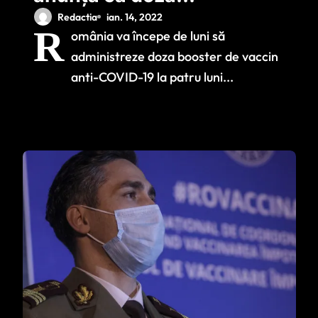
booster a
Redactia
ian. 14, 2022
R
omânia va începe de luni să
vaccinurilor se va
administreze doza booster de vaccin
face o dată la patru
anti-COVID-19 la patru luni...
luni