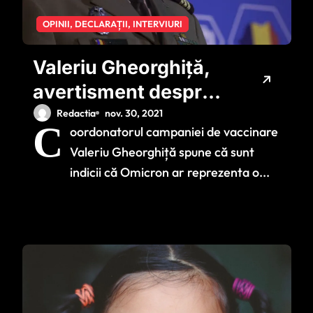
OPINII, DECLARAȚII, INTERVIURI
Valeriu Gheorghiță,
avertisment despre
Omicron: ‘Sunt
Redactia
nov. 30, 2021
C
oordonatorul campaniei de vaccinare
indicii că ar
Valeriu Gheorghiță spune că sunt
reprezenta o
indicii că Omicron ar reprezenta o...
variantă de escape’