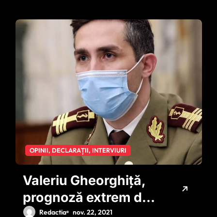
OPINII, DECLARAȚII, INTERVIURI
Valeriu Gheorghiţă,
prognoză extrem de
pesimistă pentru
Redactia
nov. 22, 2021