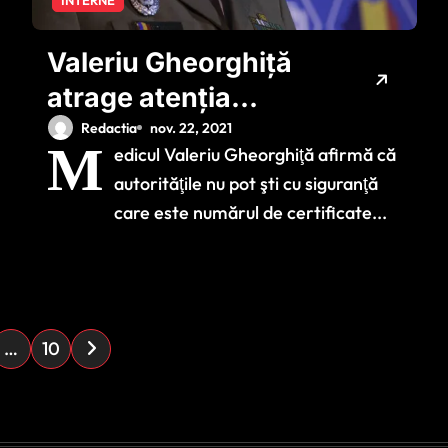
INTERNE
Valeriu Gheorghiță
atrage atenția
asupra unui
Redactia
nov. 22, 2021
M
edicul Valeriu Gheorghiţă afirmă că
fenomen care a luat
autorităţile nu pot şti cu siguranţă
amploare în
care este numărul de certificate...
România: ‘În loc de
20.000 de decese
am fi putut să avem
1000 maxim’
…
10