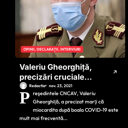
OPINII, DECLARAȚII, INTERVIURI
Valeriu Gheorghiță,
precizări cruciale
despre miocardita
Redactia
nov. 23, 2021
P
reşedintele CNCAV, Valeriu
după boala COVID-
Gheorghiţă, a precizat marţi că
19
miocardita după boala COVID-19 este
mult mai frecventă...