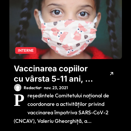
INTERNE
Vaccinarea copiilor
cu vârsta 5-11 ani, o
chestiune de zile!
Redactia
nov. 23, 2021
P
reședintele Comitetului național de
Anunțul lui Valeriu
coordonare a activităților privind
Gheorghiță
vaccinarea împotriva SARS-CoV-2
(CNCAV), Valeriu Gheorghiță, a...