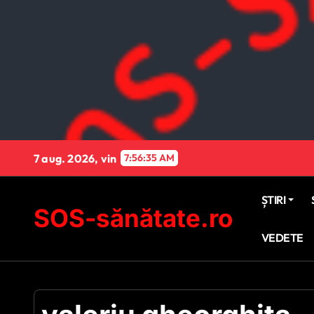
Sari
la
conținut
7 aug. 2026, vin
7:56:36 AM
ȘTIRI
SOS-sănătate.ro
VEDETE