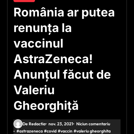
România ar putea
renunța la
vaccinul
AstraZeneca!
Anunțul făcut de
Valeriu
Gheorghiță
De Redactia
nov. 23, 2021
Niciun comentariu
#
astrazeneca
#
covid
#
vaccin
#
valeriu gheorghita