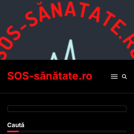
Sari
la
conținut
SOS-sănătate.ro
Caută