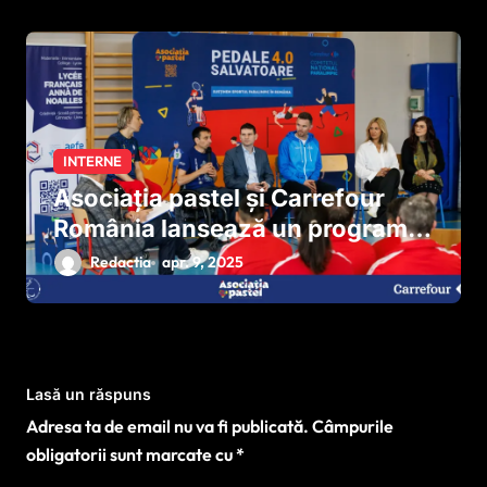
INTERNE
Asociația pastel și Carrefour
România lansează un program
național pentru dezvoltarea
Redactia
apr. 9, 2025
sportului paralimpic
Lasă un răspuns
Adresa ta de email nu va fi publicată.
Câmpurile
obligatorii sunt marcate cu
*