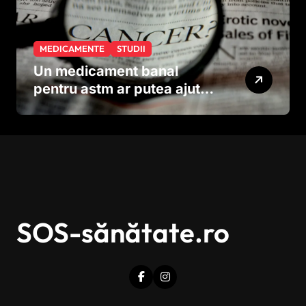
MEDICAMENTE
STUDII
Un medicament banal
pentru astm ar putea ajuta
în lupta împotriva
cancerului agresiv
SOS-sănătate.ro