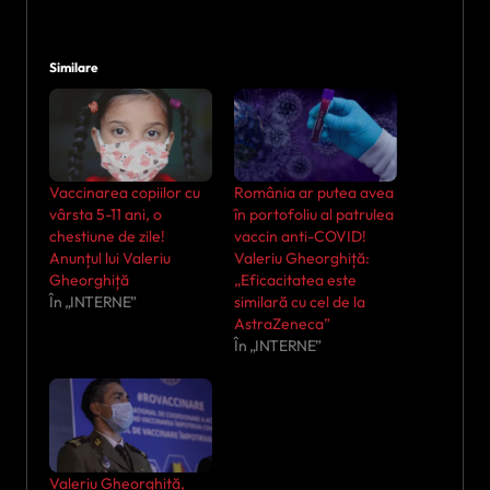
Similare
Vaccinarea copiilor cu
România ar putea avea
vârsta 5-11 ani, o
în portofoliu al patrulea
chestiune de zile!
vaccin anti-COVID!
Anunțul lui Valeriu
Valeriu Gheorghiță:
Gheorghiță
„Eficacitatea este
În „INTERNE”
similară cu cel de la
AstraZeneca”
În „INTERNE”
Valeriu Gheorghiță,