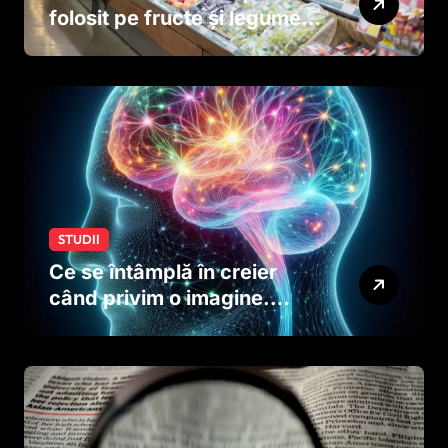
folosit pe fructe și legume
ar putea afecta dezvoltarea
creierului copiilor încă
dinainte de naștere
STUDII
Ce se întâmplă în creier
când privim o imagine.
Studiul care explică rolul
neuronilor