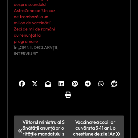
despre scandalul
AstraZeneca: ‘Un caz
de tromboză la un
milion de vaccinări’.
Zeci de mii de români
au renunțat la
programare
În „OPINII, DECLARAȚII,
INTERVIURI”
N
Viitorul ministru al S
Vaccinarea copiilor
ănătății anunță prio
cu vârsta 5-11 ani, o
a
ritățile mandatului s
chestiune de zile! An