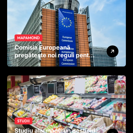
MAPAMOND
Comisia Europeană
pregătește noi reguli pentru
tutun și țigările electronice
STUDII
Studiu alarmant: un pesticid