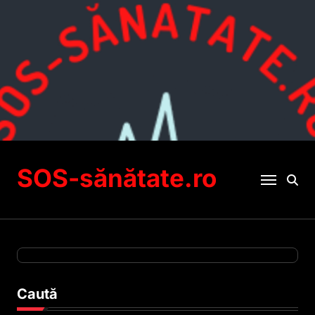
Sari
la
conținut
SOS-sănătate.ro
Caută