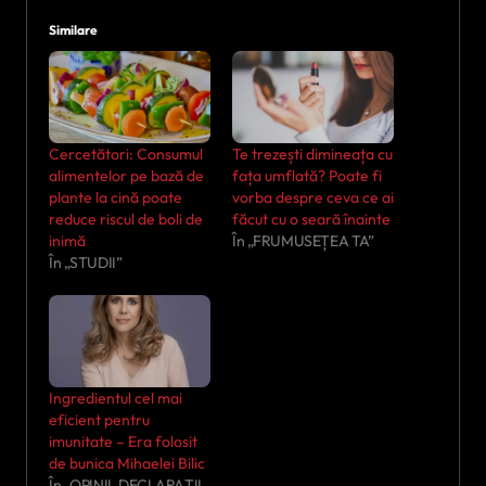
Similare
Cercetători: Consumul
Te trezești dimineața cu
alimentelor pe bază de
fața umflată? Poate fi
plante la cină poate
vorba despre ceva ce ai
reduce riscul de boli de
făcut cu o seară înainte
inimă
În „FRUMUSEȚEA TA”
În „STUDII”
Ingredientul cel mai
eficient pentru
imunitate – Era folosit
de bunica Mihaelei Bilic
În „OPINII, DECLARAȚII,