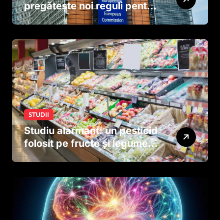
pregătește noi reguli pentru
tutun și țigările electronice
STUDII
Studiu alarmant: un pesticid
folosit pe fructe și legume
ar putea afecta dezvoltarea
creierului copiilor încă
dinainte de naștere