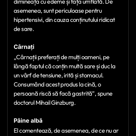
dimineața cu edeme și fața umflată. De
asemenea, sunt periculoase pentru
hipertensivi, din cauza conținutului ridicat
de sare.
Cârnați
„Cârnații preferați de mulți oameni, pe
lângă faptul că conțin multă sare și duc la
un vârf de tensiune, irită și stomacul.
Consumând acest produs la cină, o
persoană riscă să facă gastrită”, spune
doctorul Mihail Ginzburg.
Pâine albă
El comentează, de asemenea, de ce nu ar