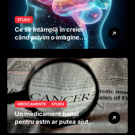
STUDII
Ce se întâmplă în creier
când privim o imagine.
Studiul care explică rolul
neuronilor
MEDICAMENTE
STUDII
Un medicament banal
pentru astm ar putea ajuta
în lupta împotriva