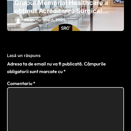
Grupul Memorial Healthcare a
obținut Acreditarea Surgical
Review Corporation pentru
Redactia
mai 6, 2025
Spitalul Memorial Băneasa ca
singurul Centru de Excelență din
România în tratarea formelor
complexe de endometrioză
Lasă un răspuns
Adresa ta de email nu va fi publicată.
Câmpurile
obligatorii sunt marcate cu
*
Comentariu
*