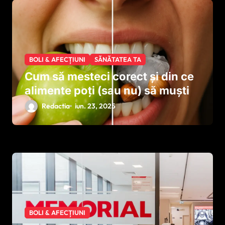
BOLI & AFECȚIUNI
SĂNĂTATEA TA
Cum să mesteci corect și din ce
alimente poți (sau nu) să muști
Redactia
iun. 23, 2025
BOLI & AFECȚIUNI