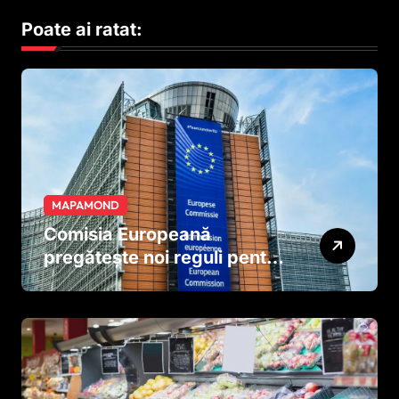
Poate ai ratat:
MAPAMOND
Comisia Europeană
pregătește noi reguli pentru
tutun și țigările electronice