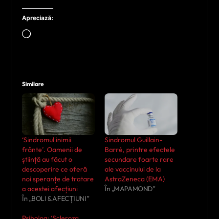
Apreciază:
Încarc...
Similare
‘Sindromul inimii
Sindromul Guillain-
frânte’. Oamenii de
Barré, printre efectele
știință au făcut o
secundare foarte rare
descoperire ce oferă
ale vaccinului de la
noi speranțe de tratare
AstraZeneca (EMA)
a acestei afecțiuni
În „MAPAMOND”
În „BOLI & AFECȚIUNI”
Psiholog: ‘Scleroza