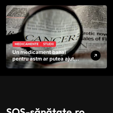
neuronilor
MEDICAMENTE
STUDII
Un medicament banal
pentru astm ar putea ajuta
în lupta împotriva
cancerului agresiv
SOS-sănătate.ro