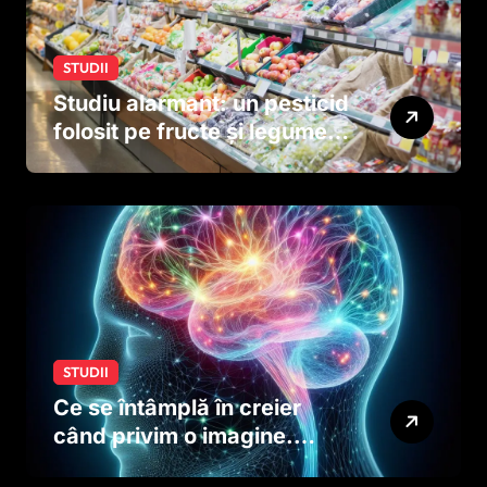
STUDII
Studiu alarmant: un pesticid
folosit pe fructe și legume
ar putea afecta dezvoltarea
creierului copiilor încă
dinainte de naștere
STUDII
Ce se întâmplă în creier
când privim o imagine.
Studiul care explică rolul