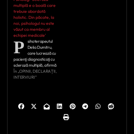
multiplă e o boală care
trebuie abordată
holistic. Din păcate, la
noi, psihologul nu este
văzut ca membru al
echipei medicale’
P
sihoterapeutul
Delia Dumitru,
care lucrează cu
pacienţi diagnosticaţi cu
scleroză multiplă, afirmă
că această afecţiune
În „OPINII, DECLARAȚII,
trebuie abordată de o
INTERVIURI”
echipă medicală
multidisciplinară, din care
ar trebui să facă parte şi
un psiho-terapeut. ”Din
păcate, la noi, psihologul
nu este văzut ca membru
al acestei echipe”, susţine
Delia Dumitru. ”Având
în…