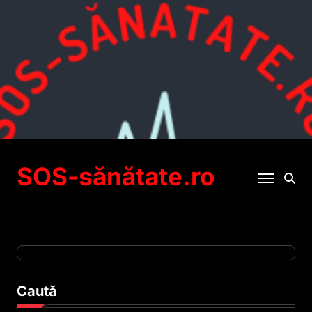
Sari
la
conținut
SOS-sănătate.ro
Caută