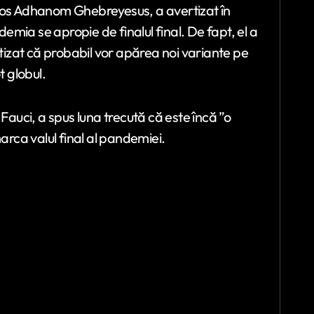
dros Adhanom Ghebreyesus, a avertizat în
mia se apropie de finalul final. De fapt, el a
rtizat că probabil vor apărea noi variante pe
 globul.
Fauci, a spus luna trecută că este încă ”o
rca valul final al pandemiei.