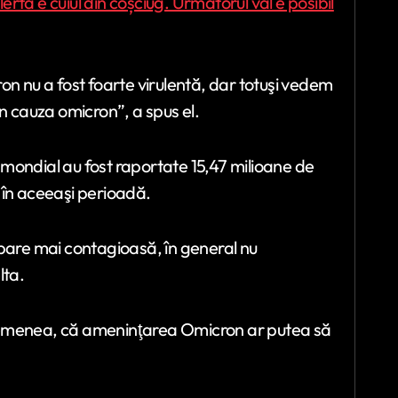
rtă e cuiul din coșciug. Următorul val e posibil
on nu a fost foarte virulentă, dar totuşi vedem
n cauza omicron”, a spus el.
l mondial au fost raportate 15,47 milioane de
e în aceeaşi perioadă.
 pare mai contagioasă, în general nu
lta.
e asemenea, că ameninţarea Omicron ar putea să