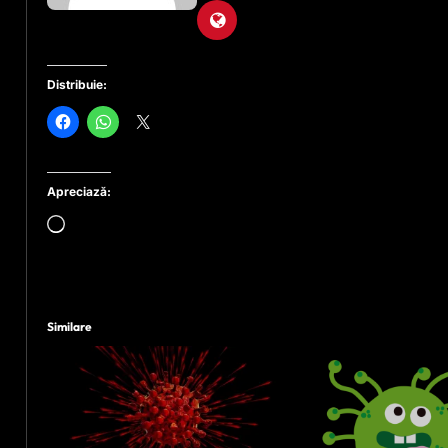
Distribuie:
Apreciază:
Încarc...
Similare