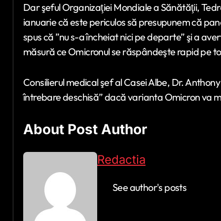
Dar şeful Organizaţiei Mondiale a Sănătăţii, Te
ianuarie că este periculos să presupunem că pande
spus că ”nu s-a încheiat nici pe departe” şi a ave
măsură ce Omicronul se răspândeşte rapid pe tot
Consilierul medical şef al Casei Albe, Dr. Anthony 
întrebare deschisă” dacă varianta Omicron va ma
About Post Author
Redactia
See author's posts