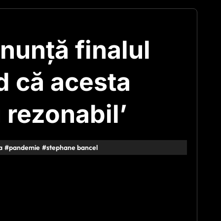
nunță finalul
d că acesta
 rezonabil’
a
#
pandemie
#
stephane bancel