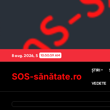
Sari
la
conținut
8 aug. 2026, S
10:51:00 AM
ȘTIRI
SOS-sănătate.ro
VEDETE