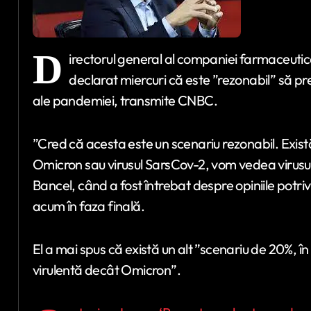
D
irectorul general al companiei farmaceut
declarat miercuri că este ”rezonabil” să 
ale pandemiei, transmite CNBC.
”Cred că acesta este un scenariu rezonabil. Exi
Omicron sau virusul SarsCov-2, vom vedea virusuri 
Bancel, când a fost întrebat despre opiniile potr
acum în faza finală.
El a mai spus că există un alt ”scenariu de 20%,
virulentă decât Omicron”.