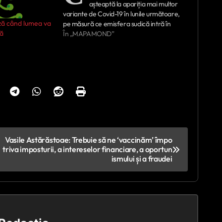
așteaptă la apariția mai multor
variante de Covid-19 în lunile următoare,
ază când lumea va
pe măsură ce emisfera sudică intră în
lă
toamnă și iarnă, scrie CNBC. Bancel,
În „MAPAMOND”
vorbind cu investitorii despre rezultatele
din primul trimestru, a declarat că
oamenii vor avea nevoie probabil de
vaccinuri…
Vasile Astărăstoae: Trebuie să ne ‘vaccinăm’ împo
triva imposturii, a intereselor financiare, a oportun
ismului și a fraudei