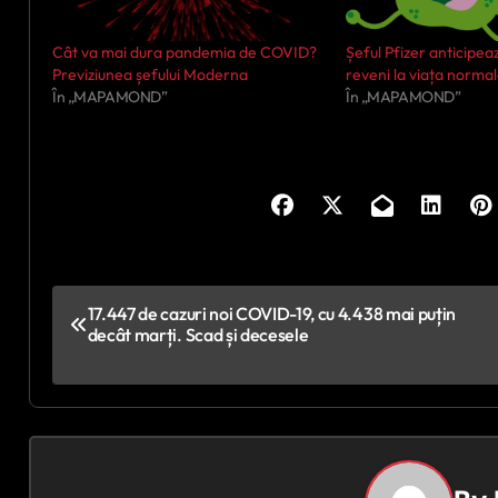
Cât va mai dura pandemia de COVID?
Șeful Pfizer anticipe
Previziunea șefului Moderna
reveni la viața norma
În „MAPAMOND”
În „MAPAMOND”
N
17.447 de cazuri noi COVID-19, cu 4.438 mai puțin
decât marți. Scad și decesele
a
v
i
g