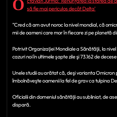
O
ctavian Jurma: ‘Renunțarea la starea de ale
să fie mai periculos decât Delta’
”Cred că am avut noroc la nivel mondial, că omicr
mii de oameni care mor în fiecare zi pe planetă di
Potrivit Organizaţiei Mondiale a Sănătăţii, la nive
cazuri noi în ultimele şapte zile şi 73.162 de deces
Unele studii au arătat că, deşi varianta Omicron
îmbolnăveşte oamenii la fel de grav ca tulpina De
Oficialii din domeniul sănătăţii au subliniat, d
dispară.