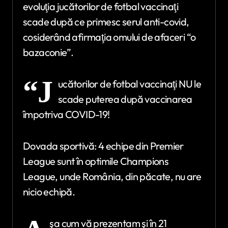
evoluţia jucătorilor de fotbal vaccinaţi
scade după ce primesc serul anti-covid,
cosiderând afirmaţia omului de afaceri “o
bazaconie”.
“J
ucătorilor de fotbal vaccinaţi NU le
scade puterea după vaccinarea
împotriva COVID-19!
Dovada sportivă: 4 echipe din Premier
League sunt în optimile Champions
League, unde România, din păcate, nu are
nicio echipă.
şa cum vă prezentam şi în 21