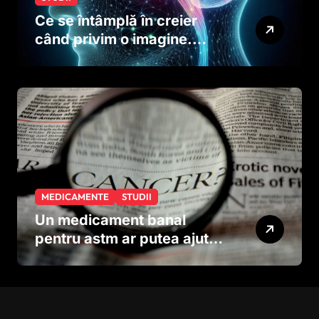
Ce se întâmplă în creier
când privim o imagine.
Studiul care explică rolul
neuronilor
MEDICAMENTE
STUDII
Un medicament banal
pentru astm ar putea ajuta
în lupta împotriva
cancerului agresiv