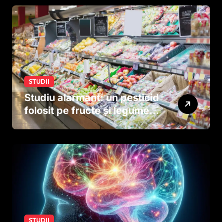
STUDII
Studiu alarmant: un pesticid
folosit pe fructe și legume
ar putea afecta dezvoltarea
creierului copiilor încă
dinainte de naștere
STUDII