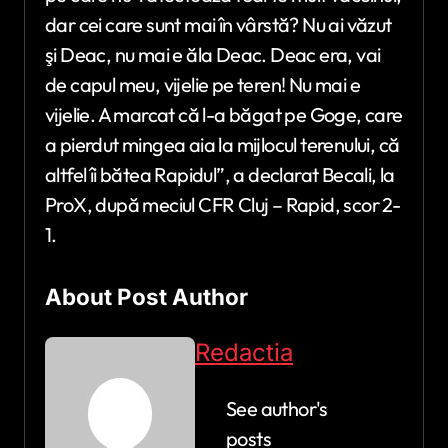
dar cei care sunt mai în vârstă? Nu ai văzut
şi Deac, nu mai e ăla Deac. Deac era, vai
de capul meu, vijelie pe teren! Nu mai e
vijelie. A marcat că l-a băgat pe Goge, care
a pierdut mingea aia la mijlocul terenului, că
altfel îi bătea Rapidul”, a declarat Becali, la
ProX, după meciul CFR Cluj – Rapid, scor 2-
1.
About Post Author
Redactia
See author's
posts