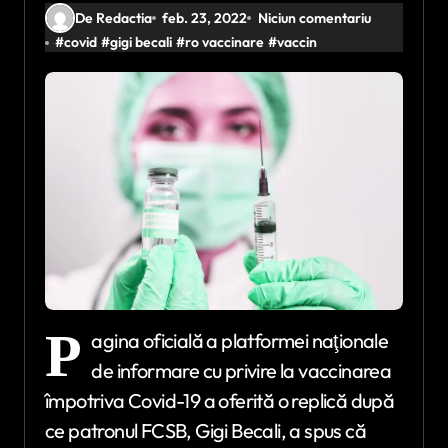
De Redactia
feb. 23, 2022
Niciun comentariu
#
covid
#
gigi becali
#
ro vaccinare
#
vaccin
P
agina oficială a platformei naţionale
de informare cu privire la vaccinarea
împotriva Covid-19 a oferită o replică după
ce patronul FCSB, Gigi Becali, a spus că