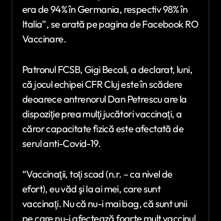
era de 94% în Germania, respectiv 98% în
Italia”, se arată pe pagina de Facebook RO
Vaccinare.
Patronul FCSB, Gigi Becali, a declarat, luni,
că jocul echipei CFR Cluj este în scădere
deoarece antrenorul Dan Petrescu are la
dispoziţie prea mulţi jucători vaccinaţi, a
căror capacitate fizică este afectată de
serul anti-Covid-19.
“Vaccinaţii, toţi scad (n.r. – ca nivel de
efort), eu văd şi la ai mei, care sunt
vaccinaţi. Nu că nu-i mai bag, că sunt unii
pe care nu-i afectează foarte mult vaccinul,