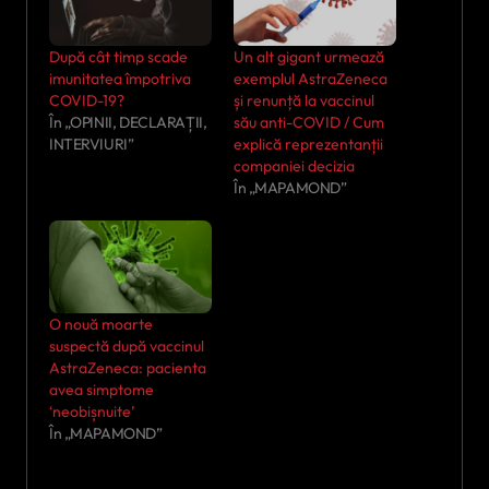
După cât timp scade
Un alt gigant urmează
imunitatea împotriva
exemplul AstraZeneca
COVID-19?
și renunță la vaccinul
În „OPINII, DECLARAȚII,
său anti-COVID / Cum
INTERVIURI”
explică reprezentanții
companiei decizia
În „MAPAMOND”
O nouă moarte
suspectă după vaccinul
AstraZeneca: pacienta
avea simptome
‘neobișnuite’
În „MAPAMOND”