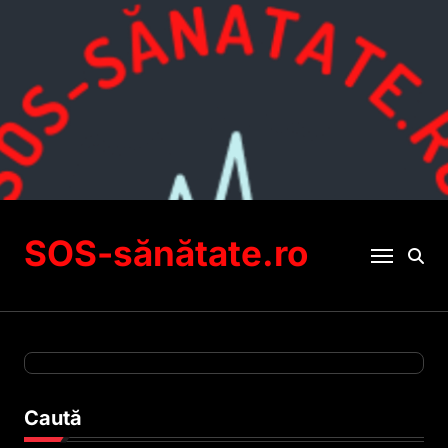
Sari
la
conținut
SOS-sănătate.ro
Caută