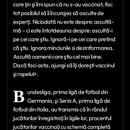
care ţin şi îmi spun că nu s-au vaccinat, fac
tot posibilul să îi încurajez să asculte de
experţi. Niciodată nu este despre: ascultă-
mă – ci este întotdeauna despre: ascultă-i
pe cei care ştiu. Ignoră-i pe cei care pretind
că ştiu. Ignora minciunile si dezinformarea.
Ascultă oamenii care ştiu cel mai bine.
Dacă faci asta, ajungi să îţi doreşti vaccinul
şi rapelul>.
B
undesliga, prima ligă de fotbal din
Germania, şi Seria A, prima ligă de
fotbal din Italia, au transmis că în rândul
jucătorilor înregistraţi în ligile lor, procentul
jucătorilor vaccinaţi cu schemă completă