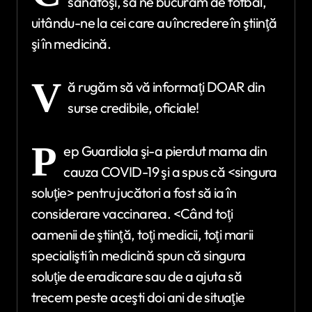
sănătoşi, să ne bucurăm de fotbal,
uitându-ne la cei care au încredere în ştiinţă
şi în medicină.
V
ă rugăm să vă informaţi DOAR din
surse credibile, oficiale!
P
ep Guardiola şi-a pierdut mama din
cauza COVID-19 şi a spus că <singura
soluţie> pentru jucători a fost să ia în
considerare vaccinarea. <Când toţi
oamenii de ştiinţă, toţi medicii, toţi marii
specialişti în medicină spun că singura
soluţie de eradicare sau de a ajuta să
trecem peste aceşti doi ani de situaţie