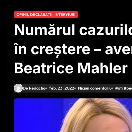
OPINII, DECLARAȚII, INTERVIURI
Numărul cazuril
în creștere – ave
Beatrice Mahler
De Redactia
feb. 23, 2022
Niciun comentariu
#
ati
#
be