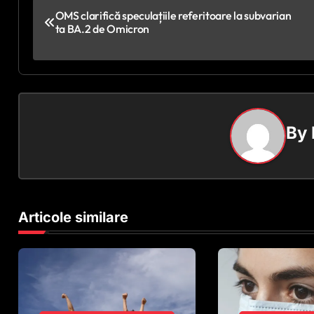
N
OMS clarifică speculațiile referitoare la subvarian
ta BA.2 de Omicron
a
v
i
g
By
a
r
e
Articole similare
î
n
a