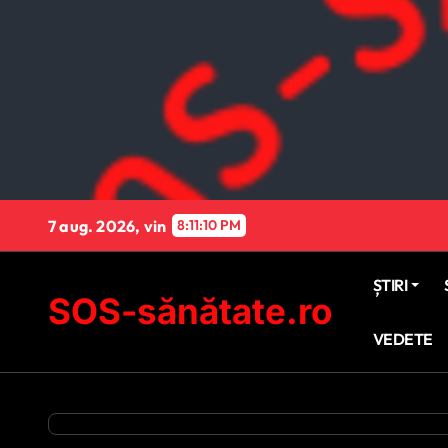
Sari
la
conținut
7 aug. 2026, vin
8:11:11 PM
ȘTIRI
SOS-sănătate.ro
VEDETE