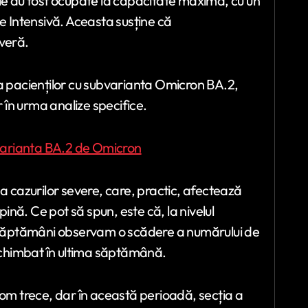
urile au fost ocupate la capacitate maximă, cu un
ie Intensivă. Aceasta susține că
everă.
ea pacienților cu subvarianta Omicron BA.2,
r în urma analize specifice.
ubvarianta BA.2 de Omicron
cazurilor severe, care, practic, afectează
pină. Ce pot să spun, este că, la nivelul
uă săptămâni observam o scădere a numărului de
 schimbat în ultima săptămână.
m trece, dar în această perioadă, secția a