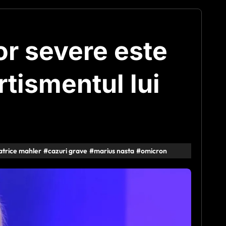
or severe este
rtismentul lui
atrice mahler
#
cazuri grave
#
marius nasta
#
omicron