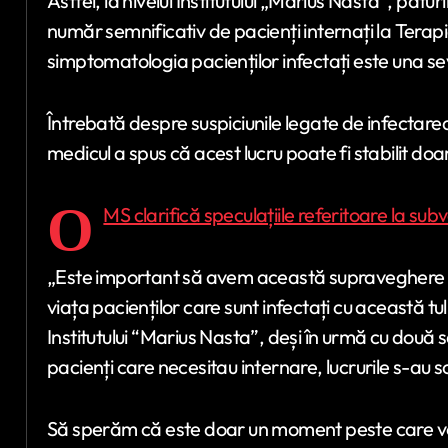
Astfel, la nivelul Institutului „Marius Nasta”, pat
număr semnificativ de pacienți internați la Terap
simptomatologia pacienților infectați este una s
Întrebată despre suspiciunile legate de infectar
medicul a spus că acest lucru poate fi stabilit doa
O
MS clarifică speculațiile referitoare la s
„Este important să avem această supraveghere a 
viața pacienților care sunt infectați cu această tul
Institutului “Marius Nasta”, deși în urmă cu do
pacienți care necesitau internare, lucrurile s-au
Să sperăm că este doar un moment peste care vo