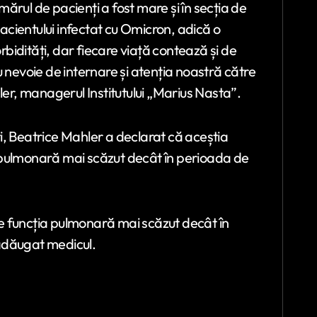
ărul de pacienți a fost mare și în secția de
pacientului infectat cu Omicron, adică o
idități, dar fiecare viață contează și de
evoie de internare și atenția noastră către
ler, managerul Institutului „Marius Nasta”.
i, Beatrice Mahler a declarat că aceștia
 pulmonară mai scăzut decât în perioada de
e funcția pulmonară mai scăzut decât în
adăugat medicul.