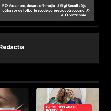
RO Vaccinare, despre afirmaţia lui Gigi Becali că ju
cătorilor de fotbal le scade puterea după vaccinar
e: O bazaconie
Redactia
OPINII, DECLARAȚII,
INTERVIURI