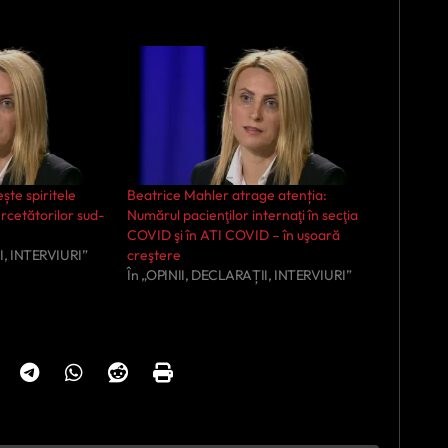
ște spiritele
Beatrice Mahler atrage atenția:
rcetătorilor sud-
Numărul pacienţilor internaţi în secţia
COVID şi în ATI COVID – în uşoară
I, INTERVIURI”
creştere
În „OPINII, DECLARAȚII, INTERVIURI”